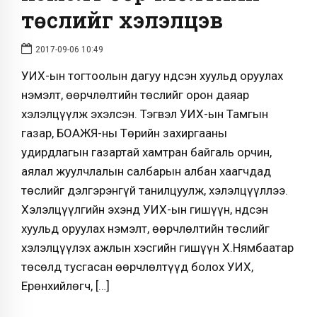
төслийг хэлэлцэв
2017-09-06 10:49
УИХ-ын тогтоолын дагуу Үндсэн хуульд оруулах
нэмэлт, өөрчлөлтийн төслийг орон даяар
хэлэлцүүлж эхэлсэн. Тэгвэл УИХ-ын Тамгын
газар, БОАЖЯ-ны Төрийн захиргааны
удирдлагын газартай хамтран байгаль орчин,
аялал жуулчлалын салбарын албан хаагчдад
төслийг дэлгэрэнгүй танилцуулж, хэлэлцүүллээ.
Хэлэлцүүлгийн эхэнд УИХ-ын гишүүн, Үндсэн
хуульд оруулах нэмэлт, өөрчлөлтийн төслийг
хэлэлцүүлэх ажлын хэсгийн гишүүн Х.Нямбаатар
төсөлд тусгасан өөрчлөлтүүд болох УИХ,
Ерөнхийлөгч, […]