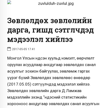
Зөвлөлдөх зөвлөлийн
дарга, гишүүд сэтгүүлчдэд
мэдээлэл хийлээ
2017-05-05 17:41
Монгол Улсын Үндсэн хуульд нэмэлт, өөрчлөлт
оруулах асуудлаар анхдугаар зөвлөлдөх санал
асуулгыг зохион байгуулах, зөвлөмж гаргах
үүрэг бүхий Зөвлөлдөх зөвлөлөөс өнөөдөр
(2017.05.05) сэтгүүлчдэд мэдээлэл хийлээ.
Зөвлөлдөх зөвлөлийн дарга Д.Ламжав
мэдээллийн эхэнд “Үндэсний статистикийн
хорооноос анхдугаар зөвлөлдөх санал асуулгын