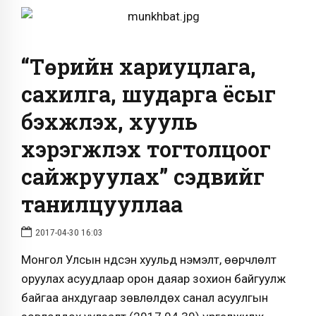
“Төрийн хариуцлага,
сахилга, шударга ёсыг
бэхжүүлэх, хууль
хэрэгжүүлэх тогтолцоог
сайжруулах” сэдвийг
танилцууллаа
2017-04-30 16:03
Монгол Улсын Үндсэн хуульд нэмэлт, өөрчлөлт
оруулах асуудлаар орон даяар зохион байгуулж
байгаа анхдугаар зөвлөлдөх санал асуулгын