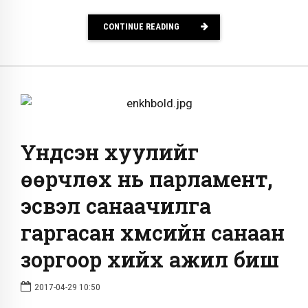
CONTINUE READING
Үндсэн хуулийг
өөрчлөх нь парламент,
эсвэл санаачилга
гаргасан хүмүүсийн санаан
зоргоор хийх ажил биш
2017-04-29 10:50