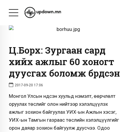
Ц.Борхүү: Зургаан сард
хийх ажлыг 60 хоногт
дуусгах боломж бүрдсэн
2017-09-20 17:06
Монгол Улсын Үндсэн хуульд нэмэлт, өөрчлөлт
оруулах төслийг олон нийтээр хэлэлцүүлэх
ажлыг зохион байгуулах УИХ-ын Ажлын хэсэг,
УИХ-ын Тамгын газраас төслийн хэлэлцүүлгийг
орон даяар зохион байгуулж дуусчээ. Одоо