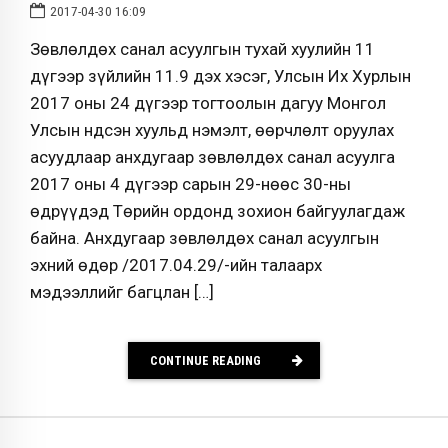
2017-04-30 16:09
Зөвлөлдөх санал асуулгын тухай хуулийн 11
дүгээр зүйлийн 11.9 дэх хэсэг, Улсын Их Хурлын
2017 оны 24 дүгээр тогтоолын дагуу Монгол
Улсын Үндсэн хуульд нэмэлт, өөрчлөлт оруулах
асуудлаар анхдугаар зөвлөлдөх санал асуулга
2017 оны 4 дүгээр сарын 29-нөөс 30-ны
өдрүүдэд Төрийн ордонд зохион байгуулагдаж
байна. Анхдугаар зөвлөлдөх санал асуулгын
эхний өдөр /2017.04.29/-ийн талаарх
мэдээллийг багцлан […]
CONTINUE READING