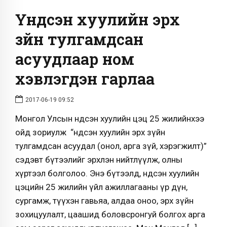
Үндсэн хуулийн эрх
зүйн тулгамдсан
асуудлаар ном
хэвлэгдэн гарлаа
2017-06-19 09:52
Монгол Улсын Үндсэн хуулийн цэц 25 жилийнхээ
ойд зориулж “Үндсэн хуулийн эрх зүйн
тулгамдсан асуудал (онол, арга зүй, хэрэгжилт)”
сэдэвт бүтээлийг эрхлэн нийтлүүлж, олны
хүртээл болголоо. Энэ бүтээлд, Үндсэн хуулийн
цэцийн 25 жилийн үйл ажиллагааны үр дүн,
сургамж, түүхэн гавьяа, алдаа оноо, эрх зүйн
зохицуулалт, цаашид боловсронгуй болгох арга