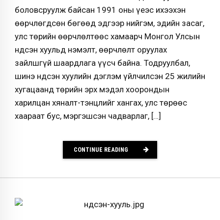
боловсруулж байсан 1991 оны үеэс ихээхэн
өөрчлөгдсөн бөгөөд эдгээр нийгэм, эдийн засаг,
улс төрийн өөрчлөлтөөс хамаарч Монгол Улсын
Үндсэн хуульд нэмэлт, өөрчлөлт оруулах
зайлшгүй шаардлага үүсч байна. Тодруулбал,
шинэ Үндсэн хуулийн дэглэм үйлчилсэн 25 жилийн
хугацаанд төрийн эрх мэдэл хоорондын
харилцан хяналт-тэнцлийг хангах, улс төрөөс
хаараат бус, мэргэшсэн чадварлаг, […]
CONTINUE READING