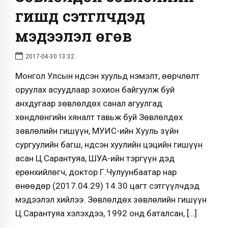
гишүүд сэтгүүлчдэд
мэдээлэл өгөв
2017-04-30 13:32
Монгол Улсын Үндсэн хуульд нэмэлт, өөрчлөлт
оруулах асуудлаар зохион байгуулж буй
анхдугаар зөвлөлдөх санал агуулгад
хөндлөнгийн хяналт тавьж буй Зөвлөлдөх
зөвлөлийн гишүүн, МУИС-ийн Хууль зүйн
сургуулийн багш, Үндсэн хуулийн цэцийн гишүүн
асан Ц.Сарантуяа, ШУА-ийн тэргүүн дэд
ерөнхийлөгч, доктор Г.Чулуунбаатар нар
өнөөдөр (2017.04.29) 14.30 цагт сэтгүүлчдэд
мэдээлэл хийлээ. Зөвлөлдөх зөвлөлийн гишүүн
Ц.Сарантуяа хэлэхдээ, 1992 онд баталсан, […]