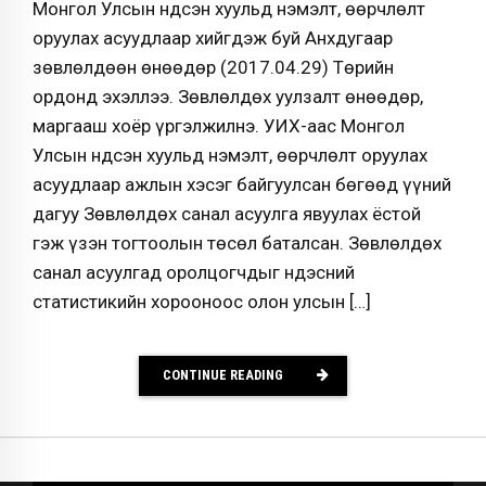
Монгол Улсын Үндсэн хуульд нэмэлт, өөрчлөлт
оруулах асуудлаар хийгдэж буй Анхдугаар
зөвлөлдөөн өнөөдөр (2017.04.29) Төрийн
ордонд эхэллээ. Зөвлөлдөх уулзалт өнөөдөр,
маргааш хоёр үргэлжилнэ. УИХ-аас Монгол
Улсын Үндсэн хуульд нэмэлт, өөрчлөлт оруулах
асуудлаар ажлын хэсэг байгуулсан бөгөөд үүний
дагуу Зөвлөлдөх санал асуулга явуулах ёстой
гэж үзэн тогтоолын төсөл баталсан. Зөвлөлдөх
санал асуулгад оролцогчдыг Үндэсний
статистикийн хорооноос олон улсын […]
CONTINUE READING