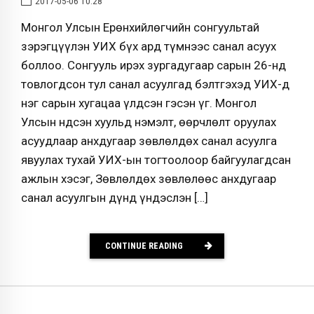
2017-05-06 10:28
Монгол Улсын Ерөнхийлөгчийн сонгуультай
зэрэгцүүлэн УИХ бүх ард түмнээс санал асуух
боллоо. Сонгууль ирэх зургадугаар сарын 26-нд
товлогдсон тул санал асуулгад бэлтгэхэд УИХ-д
нэг сарын хугацаа үлдсэн гэсэн үг. Монгол
Улсын Үндсэн хуульд нэмэлт, өөрчлөлт оруулах
асуудлаар анхдугаар зөвлөлдөх санал асуулга
явуулах тухай УИХ-ын тогтоолоор байгуулагдсан
ажлын хэсэг, Зөвлөлдөх зөвлөлөөс анхдугаар
санал асуулгын дүнд үндэслэн […]
CONTINUE READING