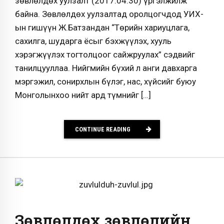
зөвлөлдөх уулзалт (2017.04.30) үргэлжилж
байна. Зөвлөлдөх уулзалтад оролцогчдод УИХ-
ын гишүүн Ж.Батзандан “Төрийн хариуцлага,
сахилга, шударга ёсыг бэхжүүлэх, хууль
хэрэгжүүлэх тогтолцоог сайжруулах” сэдвийг
танилцууллаа. Нийгмийн бүхий л анги давхарга
мэргэжил, сонирхлын бүлэг, нас, хүйсийг буюу
Монголынхоо нийт ард түмнийг […]
CONTINUE READING
Зөвлөлдөх зөвлөлийн