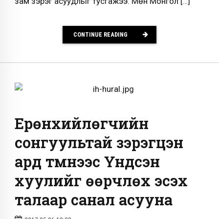
зам зэрэг асуудлыг тусгажээ. Мөн Монгол […]
CONTINUE READING
Ерөнхийлөгчийн
сонгуультай зэрэгцэн
ард түмнээс Үндсэн
хуулийг өөрчлөх эсэх
талаар санал асууна