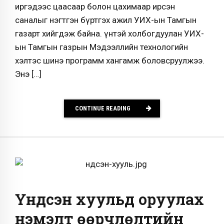
иргэдээс цаасаар болон цахимаар ирсэн
саналыг нэгтгэн бүртгэх ажил УИХ-ын Тамгын
газарт хийгдэж байна. Үүнтэй холбогдуулан УИХ-
ын Тамгын газрын Мэдээллийн технологийн
хэлтэс шинэ программ хангамж боловсруулжээ.
Энэ […]
CONTINUE READING
Үндсэн хуульд оруулах
нэмэлт өөрчлөлтийн