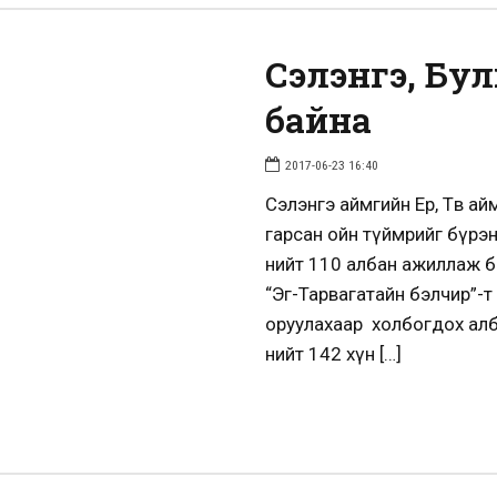
Сэлэнгэ, Бул
байна
2017-06-23 16:40
Сэлэнгэ аймгийн Ерөө, Төв
гарсан ойн түймрийг бүрэн
нийт 110 албан ажиллаж б
“Эг-Тарвагатайн бэлчир”-
оруулахаар холбогдох алб
нийт 142 хүн […]