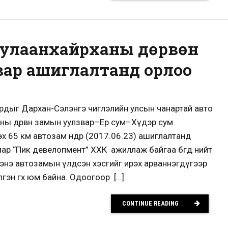
Дулаанхайрханы дөрвөн
ар ашиглалтанд орлоо
 ордыг Дархан-Сэлэнгэ чиглэлийн улсын чанартай авто
ы дөрвөн замын уулзвар–Ерөө сум–Хүдэр сум
 65 км автозам өнөөдөр (2017.06.23) ашиглалтанд
ар “Пик девелопмент” ХХК ажиллаж байгаа бөгөөд нийт
 энэ автозамын үлдсэн хэсгийг ирэх арваннэгдүгээр
гэн өгөх юм байна. Одоогоор […]
CONTINUE READING