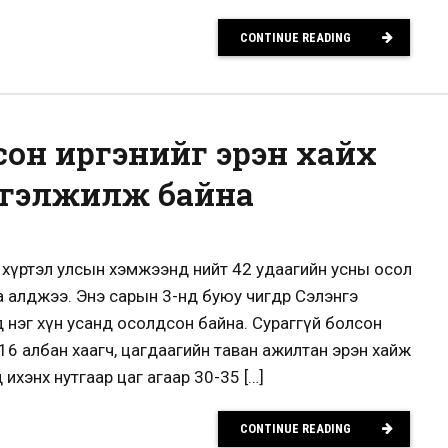
CONTINUE READING
сон иргэнийг эрэн хайх
ргэлжилж байна
йг хүртэл улсын хэмжээнд нийт 42 удаагийн усны осол
а алджээ. Энэ сарын 3-нд буюу өчигдөр Сэлэнгэ
 нэг хүн усанд осолдсон байна. Сураггүй болсон
16 албан хаагч, цагдаагийн таван ажилтан эрэн хайж
ихэнх нутгаар цаг агаар 30-35 […]
CONTINUE READING