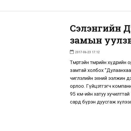
Сэлэнгийн 
замын уулзв
2017-06-23 17:12
Төмөртэйн төмрийн хүдрийн
замтай холбох “Дулаанхаан
чиглэлийн эхний ээлжин дэх
орлоо. Гүйцэтгэгч компани
95 км-ийн хатуу хучилттай
сард бүрэн дуусгаж хүлээл