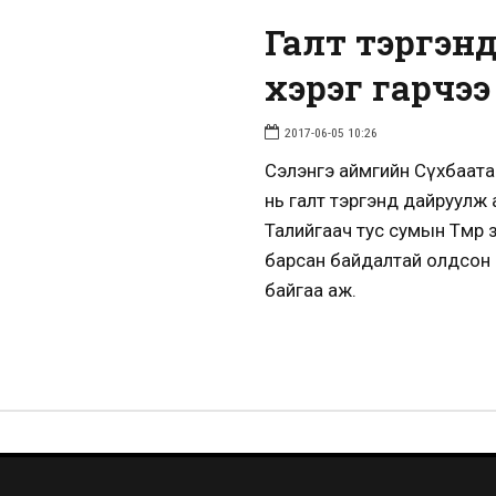
Галт тэргэн
хэрэг гарчээ
2017-06-05 10:26
Сэлэнгэ аймгийн Сүхбаата
нь галт тэргэнд дайруулж а
Талийгаач тус сумын Төмөр 
барсан байдалтай олдсон 
байгаа аж.