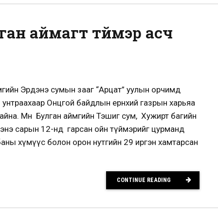
ган аймагт түймэр асч
 аймгийн Эрдэнэ сумын зааг “Арцат” уулын орчимд
 унтраахаар Онцгой байдлын ерөнхий газрын харьяа
айна. Мөн Булган аймгийн Тэшиг сум, Хужирт багийн
т энэ сарын 12-нд гарсан ойн түймэрийг цурманд
аны хүмүүс болон орон нутгийн 29 иргэн хамтарсан
CONTINUE READING