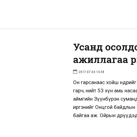
Усанд осолд
ажиллагаа ү
2017-07-04 14:38
Он гарсанаас хойш өнөөдри
гарч, нийт 53 хүн амь наса
аймгийн Зүүнбүрэн суманд
иргэнийг Онцгой байдлын 
байгаа аж. Ойрын өдрүүдэд 