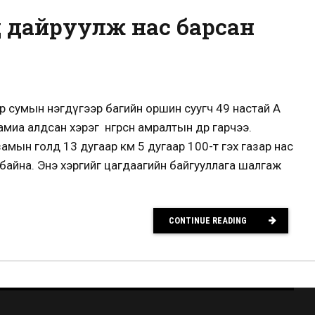
д дайруулж нас барсан
р сумын нэгдүгээр багийн оршин суугч 49 настай А
миа алдсан хэрэг өнгөрсөн амралтын өдөр гарчээ.
замын голд 13 дугаар км 5 дугаар 100-т гэх газар нас
байна. Энэ хэргийг цагдаагийн байгууллага шалгаж
CONTINUE READING