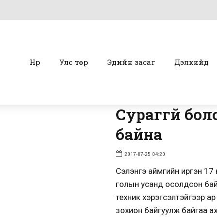
Нүүр
Улс төр
Эдийн засаг
Дэлхийд
Сураггүй бо
байна
2017-07-25 04:20
Сэлэнгэ аймгийн иргэн 17 н
голын усанд осолдсон бай
техник хэрэгсэлтэйгээр ар
зохион байгуулж байгаа а