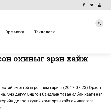
Эрүүл мэнд
Технологи
лсон охиныг эрэн хайж
астай эмэгтэй өнгөрсөн ням гаригт (2017.07.23) Орхон
на. Энэ дагуу Онцгой байдлын таван албан хаагч нэг
 гэрийн долоон хүний хамт эрэн хайх ажиллагааг
ж.