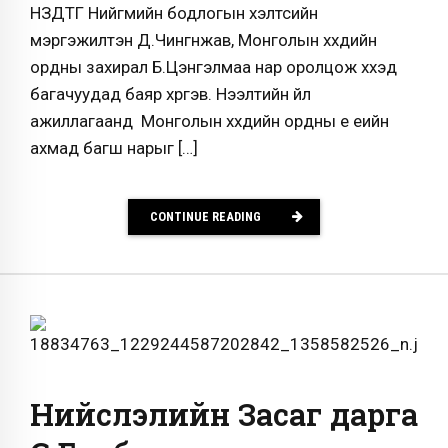
НЗДТГ Нийгмийн бодлогын хэлтсийн
мэргэжилтэн Д.Чингүнжав, Монголын хүүхдийн
ордны захирал Б.Цэнгэлмаа нар оролцож хүүхэд
багачуудад баяр хүргэв. Нээлтийн үйл
ажиллагаанд Монголын хүүхдийн ордны үе үеийн
ахмад багш нарыг […]
CONTINUE READING
Нийслэлийн Засаг дарга