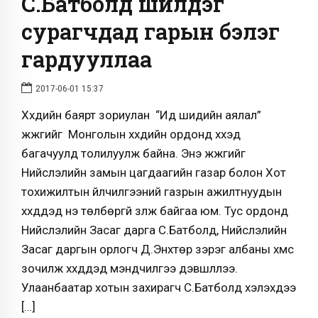
С.Батболд шилдэг
сурагчдад гарын бэлэг
гардууллаа
2017-06-01 15:37
Хүүхдийн баярт зориулан “Ид шидийн аялал”
жүжгийг Монголын хүүхдийн ордонд хүүхэд
багачуулд толилуулж байна. Энэ жүжгийг
Нийслэлийн замын цагдаагийн газар болон Хот
тохижилтын үйлчилгээний газрын ажилтнуудын
хүүхдүүдэд үнэ төлбөргүй үзүүлж байгаа юм. Тус ордонд
Нийслэлийн Засаг дарга С.Батболд, Нийслэлийн
Засаг даргын орлогч Д.Энхтөр зэрэг албаны хүмүүс
зочилж хүүхдүүдэд мэндчилгээ дэвшүүллээ.
Улаанбаатар хотын захирагч С.Батболд хэлэхдээ
[…]