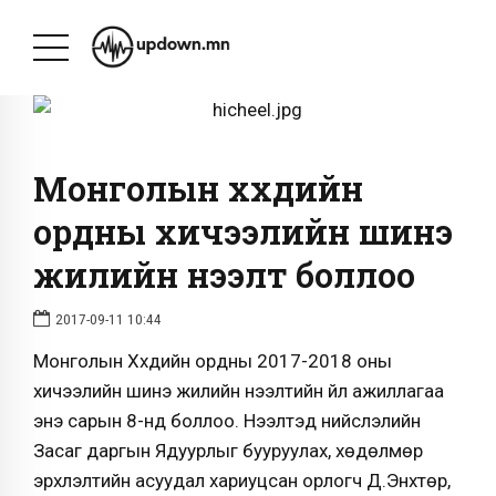
Монголын хүүхдийн
ордны хичээлийн шинэ
жилийн нээлт боллоо
2017-09-11 10:44
Монголын Хүүхдийн ордны 2017-2018 оны
хичээлийн шинэ жилийн нээлтийн үйл ажиллагаа
энэ сарын 8-нд боллоо. Нээлтэд нийслэлийн
Засаг даргын Ядуурлыг бууруулах, хөдөлмөр
эрхлэлтийн асуудал хариуцсан орлогч Д.Энхтөр,