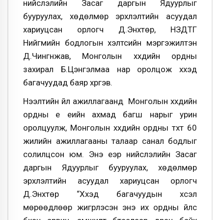
нийслэлийн Засаг даргын Ядуурлыг
бууруулах, хөдөлмөр эрхлэлтийн асуудал
хариуцсан орлогч Д.Энхтөр, НЗДТГ
Нийгмийн бодлогын хэлтсийн мэргэжилтэн
Д.Чингүнжав, Монголын хүүхдийн ордны
захирал Б.Цэнгэлмаа нар оролцож хүүхэд
багачуудад баяр хүргэв.
Нээлтийн үйл ажиллагаанд Монголын хүүхдийн
ордны үе үеийн ахмад багш нарыг урин
оролцуулж, Монголын хүүхдийн ордны түүхт 60
жилийн ажиллагааны талаар санал бодлыг
солилцсон юм. Энэ үеэр нийслэлийн Засаг
даргын Ядуурлыг бууруулах, хөдөлмөр
эрхлэлтийн асуудал хариуцсан орлогч
Д.Энхтөр “Хүүхэд багачуудын хүсэл
мөрөөдлөөр жигүүрлэсэн энэ их ордны үйлс