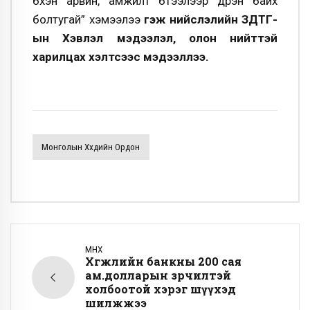
бүхэн арвин, амжилт бүтээлээр дүүрэн байх
болтугай” хэмээлээ
гэж нийслэлийн ЗДТГ-
ын Хэвлэл мэдээлэл, олон нийттэй
харилцах хэлтсээс мэдээллээ.
Монголын Хүүхдийн Ордон
ӨМНӨХ
Хөгжлийн банкны 200 сая
ам.долларын зөрчилтэй
холбоотой хэрэг шүүхэд
шилжжээ