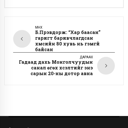
ӨМНӨХ
Б.Пүрэвдорж: “Хар баасан”
гаригт баривчлагдсан
хүмүүсийн 80 хувь нь гэмгүй
байсан
ДАРААХ
Гадаад дахь Монголчуудын
санал өгөх хүсэлтийг энэ
сарын 20-ны дотор авна