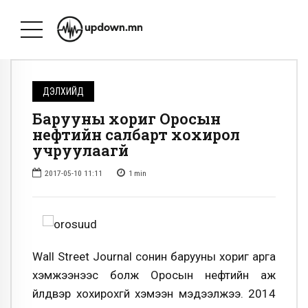
ДЭЛХИЙД
Барууны хориг Оросын
нефтийн салбарт хохирол
учруулаагүй
2017-05-10 11:11
1
min
Wall Street Journal сонин барууны хориг арга
хэмжээнээс болж Оросын нефтийн аж
үйлдвэр хохирохгүй хэмээн мэдээлжээ. 2014