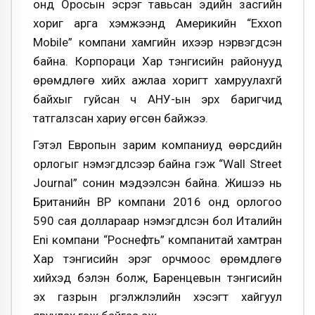
онд Оросын эсрэг тавьсан эдийн засгийн
хориг арга хэмжээнд Америкийн “Exxon
Mobile” компани хамгийн ихээр нэрвэгдсэн
байна. Корпораци Хар тэнгисийн районууд
өрөмдлөгө хийх ажлаа хоригт хамруулахгүй
байхыг гуйсан ч АНУ-ын эрх баригчид
татгалзсан хариу өгсөн байжээ.
Гэтэл Европын зарим компаниуд өөрсдийн
орлогыг нэмэгдүүлсээр байна гэж “Wall Street
Journal” сонин мэдээлсэн байна. Жишээ нь
Британийн ВР компани 2016 онд орлогоо
590 сая доллараар нэмэгдүүлсэн бол Италийн
Eni компани “Роснефть” компанитай хамтран
Хар тэнгисийн эрэг орчмоос өрөмдлөгө
хийхэд бэлэн болж, Баренцевын тэнгисийн
эх газрын үргэлжлэлийн хэсэгт хайгуул