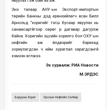
явуулах гэж байгаа аж.
Энэ талаар АНУ-ын Экспорт-импортын
төрийн банкны дэд ерөнхийлөгч асан Билл
Арнольд “хоригийг тэгш бусаар явуулах нь
санамсаргүйгээр сөрөг үр дагавар дагуулж
байна. Хоригийн эцсийн зорилго бол ОХУ-ын
нефтийн аж үйлдвэрийг барихад
зориулагдсан ч ийм зураглал харагдсангүй
хэмээн өгүүлжээ.
Эх сурвалж: РИА Новости
М.ЭРДЭС
Барууны Хориг
Оросын Нефтийн Салбар