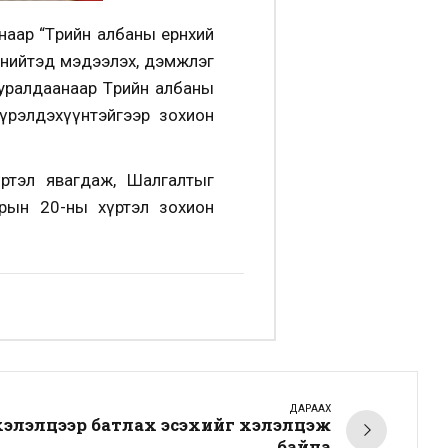
аар “Төрийн албаны ерөнхий
г нийтэд мэдээлэх, дэмжлэг
хуралдаанаар Төрийн албаны
үрэлдэхүүнтэйгээр зохион
үртэл явагдаж, Шалгалтыг
арын 20-ны хүртэл зохион
ДАРААХ
хэлэлцээр батлах эсэхийг хэлэлцэж
байна