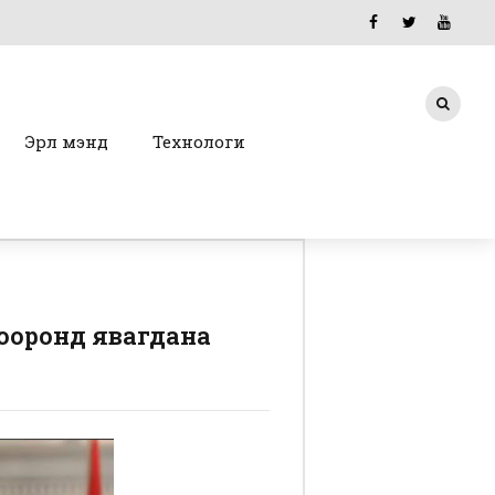
Эрүүл мэнд
Технологи
хооронд явагдана