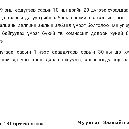
019 оны есдүгээр сарын 10-ны өдрийн 29 дүгээр хуралдаан
ам”-д заасны дагуу төрийн албаны ерөнхий шалгалтын товы
албаны зөвлөлийн ажлын албанд үүрэг болголоо. Мөн уг 
н байгуулах үүрэг бүхий төв комиссыг долоон хүний б
э.
угаар сарын 1-нээс аравдугаар сарын 30-ны өдөр х
-ний өдөр улс орон даяар эхлүүлж, арваннэгдүгээр с
Чуулган: Зээлийн 
 181 бүртгэгджээ