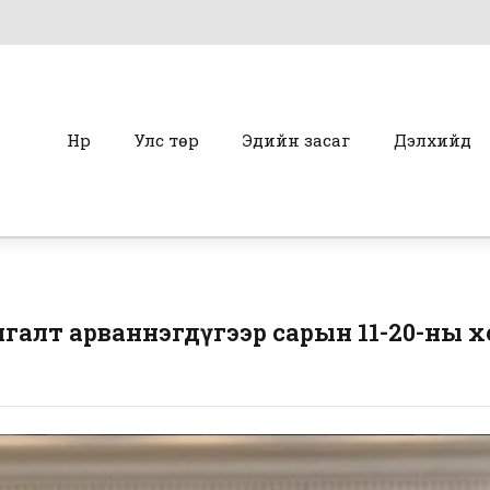
Нүүр
Улс төр
Эдийн засаг
Дэлхийд
галт арваннэгдүгээр сарын 11-20-ны 