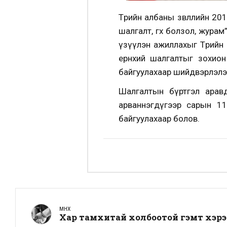
Төрийн албаны зөвлөлийн 2
шалгалт, өгөх болзол, жур
үзүүлэн ажиллахыг Төрийн 
ерөнхий шалгалтыг зохио
байгуулахаар шийдвэрлэлэ
Шалгалтын бүртгэл аравд
арваннэгдүгээр сарын 11
байгуулахаар болов.
ӨМНӨХ
Хар тамхитай холбоотой гэмт хэрэг