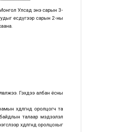
 Монгол Улсад энэ сарын 3-
муудыг есдүгээр сарын 2-ны
хаана.
өвлөжээ. Гэхдээ албан ёсны
амын хөдөлгөөнд оролцогч та
 байдлын талаар мэдээлэл
гслээр хөдөлгөөнд оролцохыг