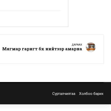
ДАРААХ
Мягмар гаригт бүх нийтээр амарна
Сурталчилгаа
Холбоо барих