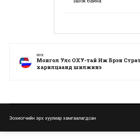
зөвлөж байна.
ӨМНӨХ
Монгол Улс ОХУ-тай Иж Бүрэн Стра
харилцаанд шилжинэ
Зохиогчийн эрх хуулиар хамгаалагдсан