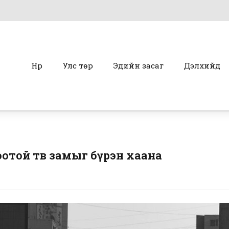
Нүүр
Улс төр
Эдийн засаг
Дэлхийд
отой төв замыг бүрэн хаана