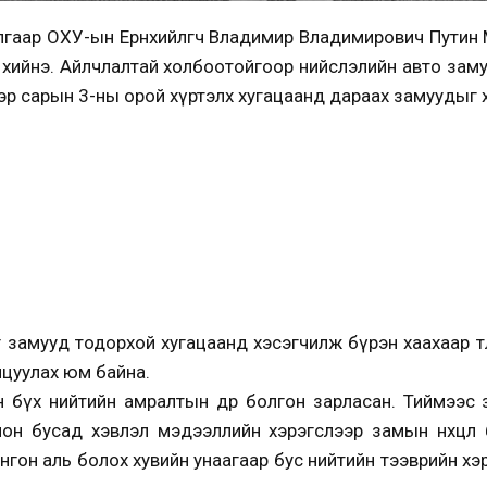
рилгаар ОХУ-ын Ерөнхийлөгч Владимир Владимирович Путин
л хийнэ. Айлчлалтай холбоотойгоор нийслэлийн авто за
эр сарын 3-ны орой хүртэлх хугацаанд дараах замуудыг 
замууд тодорхой хугацаанд хэсэгчилж бүрэн хаахаар төл
цуулах юм байна.
өн бүх нийтийн амралтын өдөр болгон зарласан. Тиймээс з
лон бусад хэвлэл мэдээллийн хэрэгслээр замын нөхцөл
гон аль болох хувийн унаагаар бус нийтийн тээврийн хэрэ