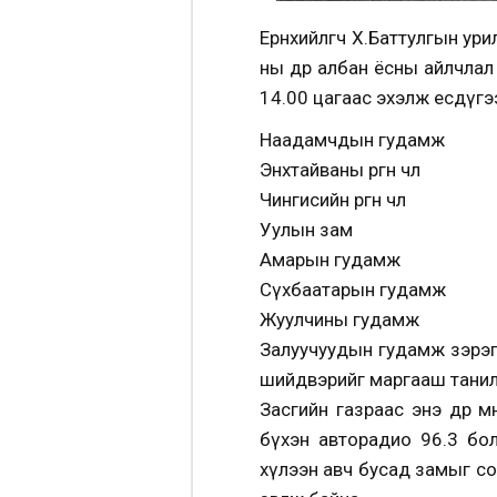
Ерөнхийлөгч Х.Баттулгын у
ны өдөр албан ёсны айлчла
14.00 цагаас эхэлж есдүгэ
Наадамчдын гудамж
Энхтайваны өргөн чөлөө
Чингисийн өргөн чөлөө
Уулын зам
Амарын гудамж
Сүхбаатарын гудамж
Жуулчины гудамж
Залуучуудын гудамж зэрэг 
шийдвэрийг маргааш танил
Засгийн газраас энэ өдөр м
бүхэн авторадио 96.3 бо
хүлээн авч бусад замыг сон