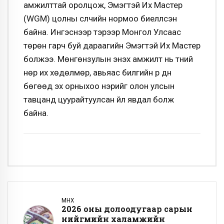
амжилттай оролцож, Эмэгтэй Их Мастер
(WGM) цолны сүүлчийн нормоо биелүүлсэн
байна. Ингэснээр тэрээр Монгол Улсаас
төрөн гарч буй дараагийн Эмэгтэй Их Мастер
болжээ. Мөнгөнзулын энэхүү амжилт нь түүний
нөр их хөдөлмөр, авьяас билгийн үр дүн
бөгөөд эх орныхоо нэрийг олон улсын
тавцанд цуурайтуулсан үйл явдал болж
байна.
ӨМНӨХ
2026 оны долоодугаар сарын
нийгмийн халамжийн