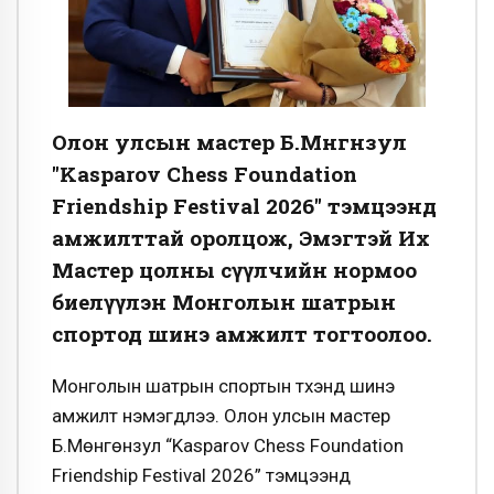
Олон улсын мастер Б.Мөнгөнзул
"Kasparov Chess Foundation
Friendship Festival 2026" тэмцээнд
амжилттай оролцож, Эмэгтэй Их
Мастер цолны сүүлчийн нормоо
биелүүлэн Монголын шатрын
спортод шинэ амжилт тогтоолоо.
Монголын шатрын спортын түүхэнд шинэ
амжилт нэмэгдлээ. Олон улсын мастер
Б.Мөнгөнзул “Kasparov Chess Foundation
Friendship Festival 2026” тэмцээнд