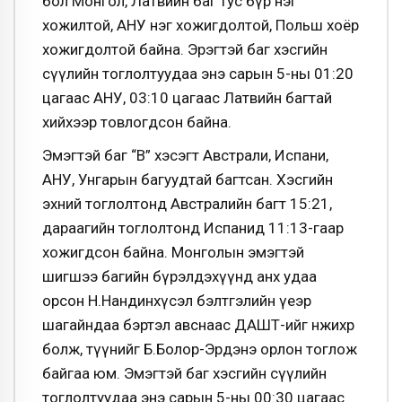
бол Монгол, Латвийн баг тус бүр нэг
хожилтой, АНУ нэг хожигдолтой, Польш хоёр
хожигдолтой байна. Эрэгтэй баг хэсгийн
сүүлийн тоглолтуудаа энэ сарын 5-ны 01:20
цагаас АНУ, 03:10 цагаас Латвийн багтай
хийхээр товлогдсон байна.
Эмэгтэй баг “В” хэсэгт Австрали, Испани,
АНУ, Унгарын багуудтай багтсан. Хэсгийн
эхний тоглолтонд Австралийн багт 15:21,
дараагийн тоглолтонд Испанид 11:13-гаар
хожигдсон байна. Монголын эмэгтэй
шигшээ багийн бүрэлдэхүүнд анх удаа
орсон Н.Нандинхүсэл бэлтгэлийн үеэр
шагайндаа бэртэл авснаас ДАШТ-ийг өнжихөөр
болж, түүнийг Б.Болор-Эрдэнэ орлон тоглож
байгаа юм. Эмэгтэй баг хэсгийн сүүлийн
тоглолтуудаа энэ сарын 5-ны 00:30 цагаас