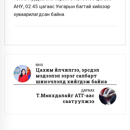
АНУ, 02:45 цагаас Унгарын багтай хийхээр
хуваарилагдсан байна.
ӨМНӨХ
Цахим үйлчилгээ, эрсдэл
мэдээлэл зэрэг салбарт
шинэчлэлүүд хийгдэж байна
ДАРААХ
Т.Мөнхдалайг АТГ-аас
саатуулжээ