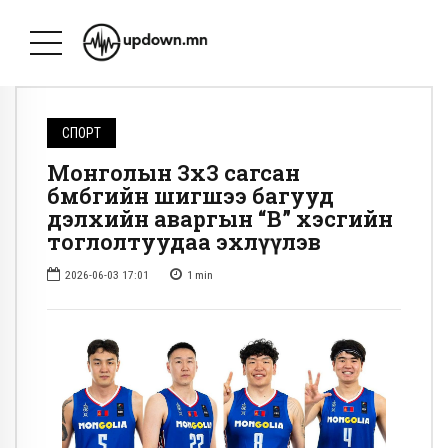
СПОРТ
Монголын 3х3 сагсан
бөмбөгийн шигшээ багууд
дэлхийн аваргын “В” хэсгийн
тоглолтуудаа эхлүүлэв
2026-06-03 17:01
1
min