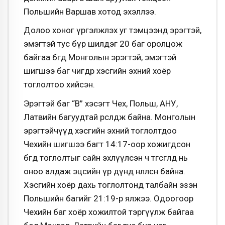
Польшийн Варшав хотод эхэллээ.
Долоо хоног үргэлжлэх уг тэмцээнд эрэгтэй,
эмэгтэй тус бүр шилдэг 20 баг оролцож
байгаа бөгөөд Монголын эрэгтэй, эмэгтэй
шигшээ баг өчигдөр хэсгийн эхний хоёр
тоглолтоо хийсэн.
Эрэгтэй баг “В” хэсэгт Чех, Польш, АНУ,
Латвийн багуудтай өрсөлдөж байна. Монголын
эрэгтэйчүүд хэсгийн эхний тоглолтдоо
Чехийн шигшээ багт 14:17-оор хожигдсон
бөгөөд тоглолтыг сайн эхлүүлсэн ч төгсгөлд нь
оноо алдаж эцсийн үр дүнд нөлөөлсөн байна.
Хэсгийн хоёр дахь тоглолтонд талбайн эзэн
Польшийн багийг 21:19-өөр ялжээ. Одоогоор
Чехийн баг хоёр хожилтой тэргүүлж байгаа