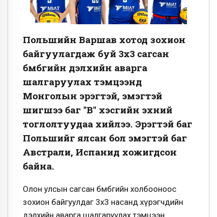
Польшийн Варшав хотод зохион
байгуулагдаж буй 3х3 сагсан
бөмбөгийн дэлхийн аварга
шалгаруулах тэмцээнд
Монголын эрэгтэй, эмэгтэй
шигшээ баг "В" хэсгийн эхний
тоглолтуудаа хийлээ. Эрэгтэй баг
Польшийг ялсан бол эмэгтэй баг
Австрали, Испанид хожигдсон
байна.
Олон улсын сагсан бөмбөгийн холбооноос
зохион байгуулдаг 3х3 насанд хүрэгчдийн
дэлхийн аварга шалгаруулах тэмцээн