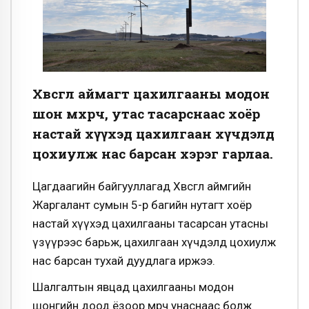
Хөвсгөл аймагт цахилгааны модон
шон өмхөрч, утас тасарснаас хоёр
настай хүүхэд цахилгаан хүчдэлд
цохиулж нас барсан хэрэг гарлаа.
Цагдаагийн байгууллагад Хөвсгөл аймгийн
Жаргалант сумын 5-р багийн нутагт хоёр
настай хүүхэд цахилгааны тасарсан утасны
үзүүрээс барьж, цахилгаан хүчдэлд цохиулж
нас барсан тухай дуудлага иржээ.
Шалгалтын явцад цахилгааны модон
шонгийн доод ёзоор өмөрч унаснаас болж