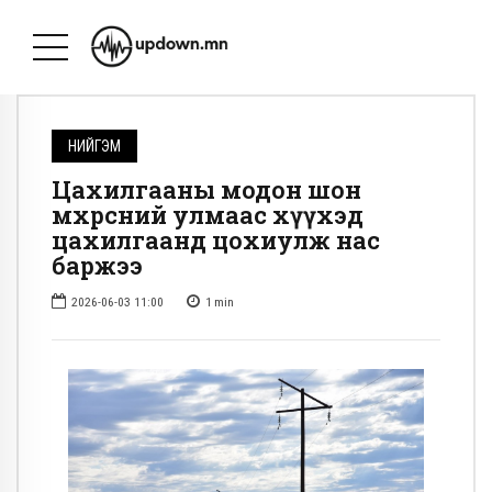
НИЙГЭМ
Цахилгааны модон шон
өмхөрсний улмаас хүүхэд
цахилгаанд цохиулж нас
баржээ
2026-06-03 11:00
1
min