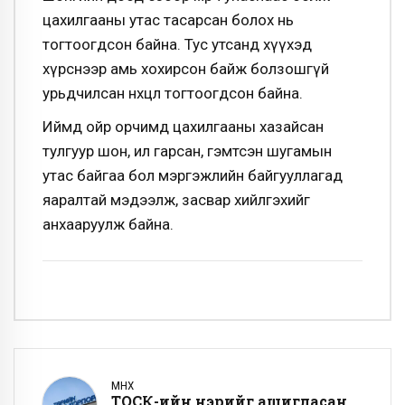
цахилгааны утас тасарсан болох нь
тогтоогдсон байна. Тус утсанд хүүхэд
хүрснээр амь хохирсон байж болзошгүй
урьдчилсан нөхцөл тогтоогдсон байна.
Иймд ойр орчимд цахилгааны хазайсан
тулгуур шон, ил гарсан, гэмтсэн шугамын
утас байгаа бол мэргэжлийн байгууллагад
яаралтай мэдээлж, засвар хийлгэхийг
анхааруулж байна.
ӨМНӨХ
ТОСК-ийн нэрийг ашигласан