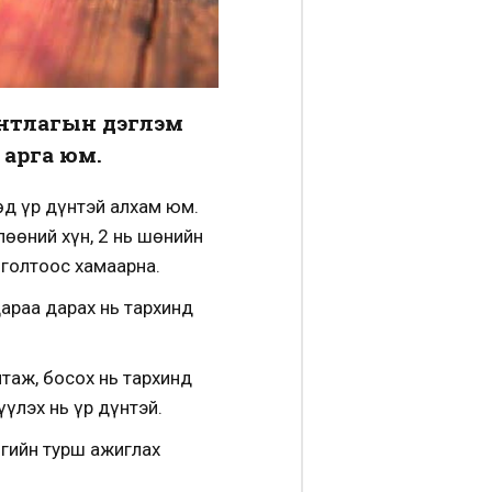
унтлагын дэглэм
 арга юм.
өд үр дүнтэй алхам юм.
лөөний хүн, 2 нь шөнийн
нголтоос хамаарна.
дараа дарах нь тархинд
нтаж, босох нь тархинд
үлэх нь үр дүнтэй.
огийн турш ажиглах