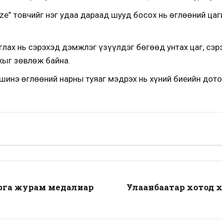
ze” товчийг нэг удаа дараад шууд босох нь өглөөний цаг
лах нь сэрэхэд дэмжлэг үзүүлдэг бөгөөд унтах цаг, сэрэ
ыг зөвлөж байна.
шинэ өглөөний нарны туяаг мэдрэх нь хүний биеийн дот
арга журам медалиар
Улаанбаатар хотод 