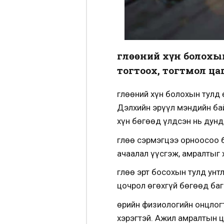
Өглөөний хүн болох
тогтоох, тогтмол цаг
Өглөөний хүн болохын тулд
Дэлхийн эрүүл мэндийн бай
хүн бөгөөд үлдсэн нь дунд
Өглөө сэрмэгцээ орноосоо 
ачаалал үүсгэж, амралтыг 
Өглөө эрт босохын тулд унт
цочрол өгөхгүй бөгөөд баг
Өөрийн физиологийн онцлог
хэрэгтэй. Ажил амралтын ц