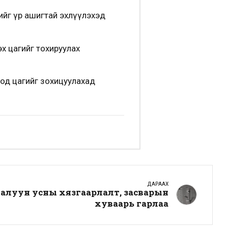
ийг үр ашигтай эхлүүлэхэд
х цагийг тохируулах
оод цагийг зохицуулахад
ДАРААХ
халуун усны хязгаарлалт, засварын
хуваарь гарлаа