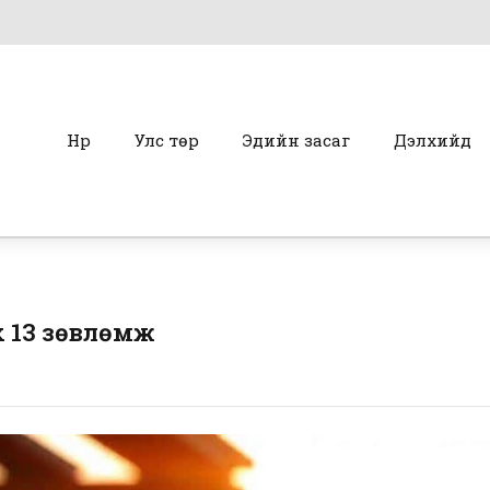
Нүүр
Улс төр
Эдийн засаг
Дэлхийд
х 13 зөвлөмж