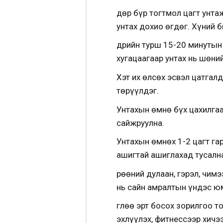
Өдөр бүр тогтмол цагт унта
унтах дохио өгдөг. Хүний 
Өдрийн турш 15-20 минутын
хугацаагаар унтах нь шөни
Хэт их өлсөх эсвэл цатгал
төрүүлдэг.
Унтахын өмнө бүх цахилга
сайжруулна.
Унтахын өмнөх 1-2 цагт гар
ашигтай ашиглахад тусалн
Өрөөний дулаан, гэрэл, чимэ
нь сайн амралтын үндэс ю
Өглөө эрт босох зорилгоо 
эхлүүлэх, фитнессээр хичээ