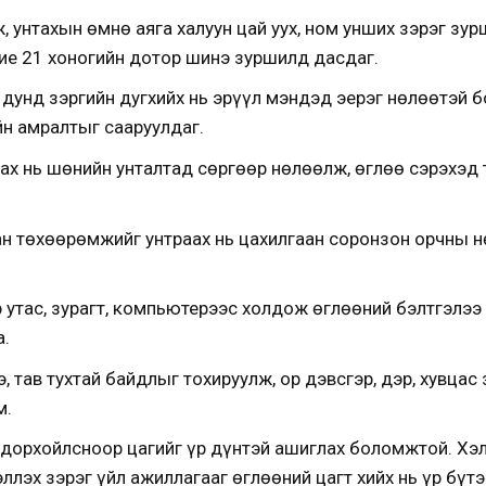
ж, унтахын өмнө аяга халуун цай уух, ном унших зэрэг з
бие 21 хоногийн дотор шинэ зуршилд дасдаг.
 дунд зэргийн дугхийх нь эрүүл мэндэд эерэг нөлөөтэй б
йн амралтыг сааруулдаг.
дах нь шөнийн унталтад сөргөөр нөлөөлж, өглөө сэрэхэд
ан төхөөрөмжийг унтраах нь цахилгаан соронзон орчны н
 утас, зурагт, компьютерээс холдож өглөөний бэлтгэлээ 
а.
э, тав тухтай байдлыг тохируулж, ор дэвсгэр, дэр, хувцас
м.
тодорхойлсноор цагийг үр дүнтэй ашиглах боломжтой. Хэл
ллэх зэрэг үйл ажиллагааг өглөөний цагт хийх нь үр бүтэ