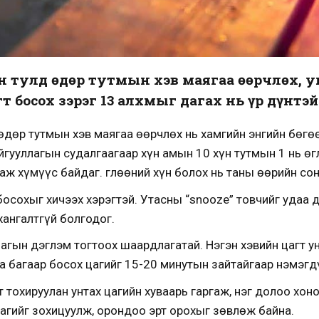
ын тулд өдөр тутмын хэв маягаа өөрчлөх, 
т босох зэрэг 13 алхмыг дагах нь үр дүнтэй
 өдөр тутмын хэв маягаа өөрчлөх нь хамгийн энгийн бөгө
гууллагын судалгаагаар хүн амын 10 хүн тутмын 1 нь өг
аж хүмүүс байдаг. Өглөөний хүн болох нь таны өөрийн со
босохыг хичээх хэрэгтэй. Утасны “snooze” товчийг удаа 
хангалтгүй болгодог.
лагын дэглэм тогтоох шаардлагатай. Нэгэн хэвийн цагт у
а багаар босох цагийг 15-20 минутын зайтайгаар нэмэгдү
т тохируулан унтах цагийн хуваарь гаргаж, нэг долоо хон
агийг зохицуулж, орондоо эрт орохыг зөвлөж байна.