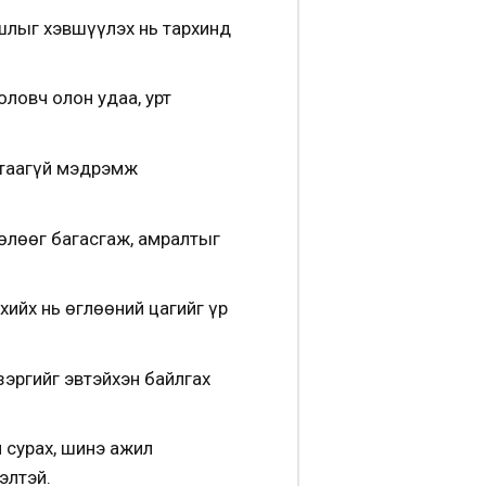
уршлыг хэвшүүлэх нь тархинд
оловч олон удаа, урт
 таагүй мэдрэмж
өлөөг багасгаж, амралтыг
хийх нь өглөөний цагийг үр
 зэргийг эвтэйхэн байлгах
 сурах, шинэ ажил
элтэй.