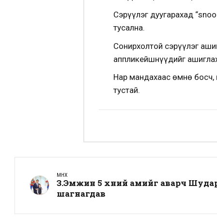
Сэрүүлэг дуугарахад “snoo
тусална.
Сонирхолтой сэрүүлэг ашиг
аппликейшнүүдийг ашиглах
Нар мандахаас өмнө босч, 
тустай.
ӨМНӨХ
З.Эмүжин 5 хүний амийг аварч Шуд
шагнагдав