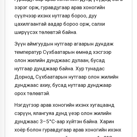
зэрэг орж, гуравдугаар арав хоногийн
сүүлчээр ихэнх нутгаар бороо, дуу
цахилгаантай аадар бороо орж, салхи
ширүүсэх төлөвтэй байна.
Зүүн аймгуудын нутгаар агаарын дундаж
температур Сүхбаатарын өмнөд хэсгээр
олон жилийн дунджаас дулаан, бусад
нутгаар дунджаар байна. Хур тунадас
Дорнод, Сүхбаатарын нутгаар олон жилийн
дунджаас ахиу, бусад нутгаар дунджаар
орох төлөвтэй.
Нэгдүгээр арав хоногийн ихэнх хугацаанд
сэрүүн, ялангуяа дунд үеэр олон жилийн
дунджаас 3–5°С-аар хүйтэн байна. Харин
хоёр болон гуравдугаар арав хоногийн ихэнх