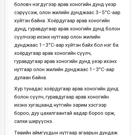
боловч нэгдүгээр арав хоногийн дунд үеэр
сэрүүсэж, олон жилийн дунджаас 3–5°С-аар
хүйтэн байна. Хоёрдугаар арав хоногийн
дунд, гуравдугаар арав хоногийн дунд болон
сүүлчээр ихэнх нутгаар олон жилийн
дунджаас 1–3°С-аар хүйтэн байх бол нэг ба
хоёрдугаар арав хоногийн сүүлч,
гуравдугаар арав хоногийн дунд үеэр ихэнх
нутгаар олон жилийн дунджаас 1–3°С-аар
дулаан байна.
Хур тунадас хоёрдугаар арав хоногийн дунд
болон сүүлч, гуравдугаар арав хоногийн
ихэнх хугацаанд нутгийн зарим хэсгээр
бороо, дуу цахилгаантай аадар бороо орж,
салхи ширүүснэ.
Төвийн аймгуудын нутгаар агаарын дундаж