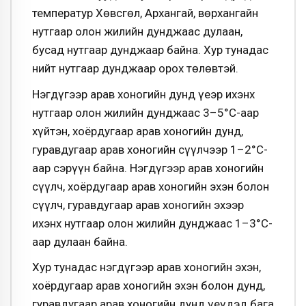
температур Хөвсгөл, Архангай, Өвөрхангайн
нутгаар олон жилийн дунджаас дулаан,
бусад нутгаар дунджаар байна. Хур тунадас
нийт нутгаар дунджаар орох төлөвтэй.
Нэгдүгээр арав хоногийн дунд үеэр ихэнх
нутгаар олон жилийн дунджаас 3–5°С-аар
хүйтэн, хоёрдугаар арав хоногийн дунд,
гуравдугаар арав хоногийн сүүлчээр 1–2°С-
аар сэрүүн байна. Нэгдүгээр арав хоногийн
сүүлч, хоёрдугаар арав хоногийн эхэн болон
сүүлч, гуравдугаар арав хоногийн эхээр
ихэнх нутгаар олон жилийн дунджаас 1–3°С-
аар дулаан байна.
Хур тунадас нэгдүгээр арав хоногийн эхэн,
хоёрдугаар арав хоногийн эхэн болон дунд,
гуравдугаар арав хоногийн дунд үеүдэд бага