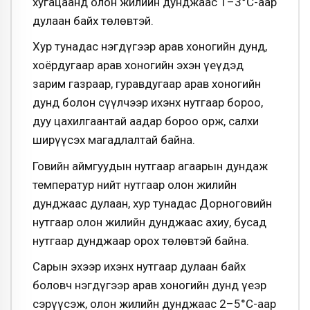
хугацаанд олон жилийн дунджаас 1–3°С-аар
дулаан байх төлөвтэй.
Хур тунадас нэгдүгээр арав хоногийн дунд,
хоёрдугаар арав хоногийн эхэн үеүдэд
зарим газраар, гуравдугаар арав хоногийн
дунд болон сүүлчээр ихэнх нутгаар бороо,
дуу цахилгаантай аадар бороо орж, салхи
ширүүсэх магадлалтай байна.
Говийн аймгуудын нутгаар агаарын дундаж
температур нийт нутгаар олон жилийн
дунджаас дулаан, хур тунадас Дорноговийн
нутгаар олон жилийн дунджаас ахиу, бусад
нутгаар дунджаар орох төлөвтэй байна.
Сарын эхээр ихэнх нутгаар дулаан байх
боловч нэгдүгээр арав хоногийн дунд үеэр
сэрүүсэж, олон жилийн дунджаас 2–5°С-аар