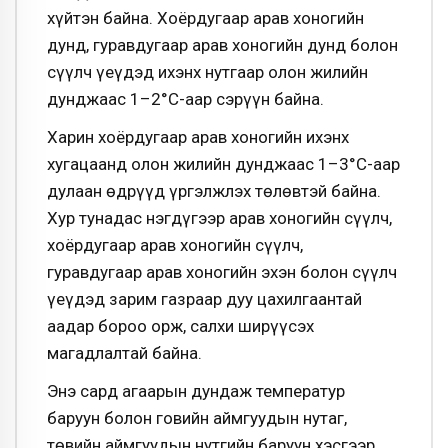
хүйтэн байна. Хоёрдугаар арав хоногийн
дунд, гуравдугаар арав хоногийн дунд болон
сүүлч үеүдэд ихэнх нутгаар олон жилийн
дунджаас 1–2°С-аар сэрүүн байна.
Харин хоёрдугаар арав хоногийн ихэнх
хугацаанд олон жилийн дунджаас 1–3°С-аар
дулаан өдрүүд үргэлжлэх төлөвтэй байна.
Хур тунадас нэгдүгээр арав хоногийн сүүлч,
хоёрдугаар арав хоногийн сүүлч,
гуравдугаар арав хоногийн эхэн болон сүүлч
үеүдэд зарим газраар дуу цахилгаантай
аадар бороо орж, салхи ширүүсэх
магадлалтай байна.
Энэ сард агаарын дундаж температур
баруун болон говийн аймгуудын нутаг,
төвийн аймгуудын нутгийн баруун хэсгээр