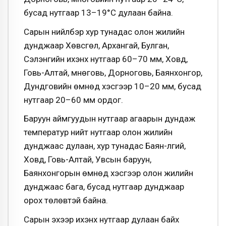
бусад нутгаар 13–19°С дулаан байна.
Сарын нийлбэр хур тунадас олон жилийн
дунджаар Хөвсгөл, Архангай, Булган,
Сэлэнгийн ихэнх нутгаар 60–70 мм, Ховд,
Говь-Алтай, Өмнөговь, Дорноговь, Баянхонгор,
Дундговийн өмнөд хэсгээр 10–20 мм, бусад
нутгаар 20–60 мм ордог.
Баруун аймгуудын нутгаар агаарын дундаж
температур нийт нутгаар олон жилийн
дунджаас дулаан, хур тунадас Баян-Өлгий,
Ховд, Говь-Алтай, Увсын баруун,
Баянхонгорын өмнөд хэсгээр олон жилийн
дунджаас бага, бусад нутгаар дунджаар
орох төлөвтэй байна.
Сарын эхээр ихэнх нутгаар дулаан байх