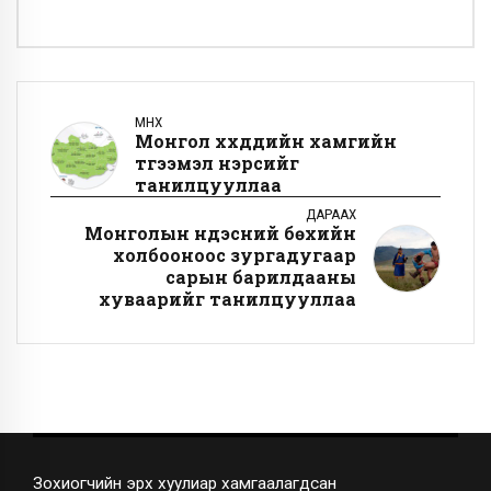
ӨМНӨХ
Монгол хүүхдүүдийн хамгийн
түгээмэл нэрсийг
танилцууллаа
ДАРААХ
Монголын үндэсний бөхийн
холбооноос зургадугаар
сарын барилдааны
хуваарийг танилцууллаа
Зохиогчийн эрх хуулиар хамгаалагдсан