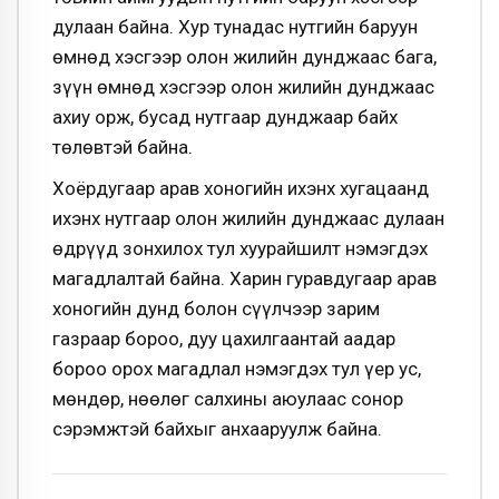
дулаан байна. Хур тунадас нутгийн баруун
өмнөд хэсгээр олон жилийн дунджаас бага,
зүүн өмнөд хэсгээр олон жилийн дунджаас
ахиу орж, бусад нутгаар дунджаар байх
төлөвтэй байна.
Хоёрдугаар арав хоногийн ихэнх хугацаанд
ихэнх нутгаар олон жилийн дунджаас дулаан
өдрүүд зонхилох тул хуурайшилт нэмэгдэх
магадлалтай байна. Харин гуравдугаар арав
хоногийн дунд болон сүүлчээр зарим
газраар бороо, дуу цахилгаантай аадар
бороо орох магадлал нэмэгдэх тул үер ус,
мөндөр, нөөлөг салхины аюулаас сонор
сэрэмжтэй байхыг анхааруулж байна.