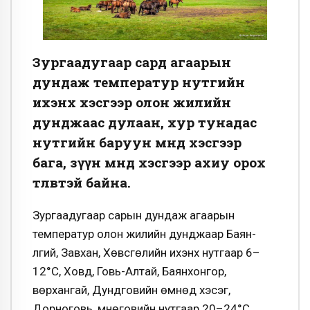
Зургаадугаар сард агаарын
дундаж температур нутгийн
ихэнх хэсгээр олон жилийн
дунджаас дулаан, хур тунадас
нутгийн баруун өмнөд хэсгээр
бага, зүүн өмнөд хэсгээр ахиу орох
төлөвтэй байна.
Зургаадугаар сарын дундаж агаарын
температур олон жилийн дунджаар Баян-
Өлгий, Завхан, Хөвсгөлийн ихэнх нутгаар 6–
12°С, Ховд, Говь-Алтай, Баянхонгор,
Өвөрхангай, Дундговийн өмнөд хэсэг,
Дорноговь, Өмнөговийн нутгаар 20–24°С,