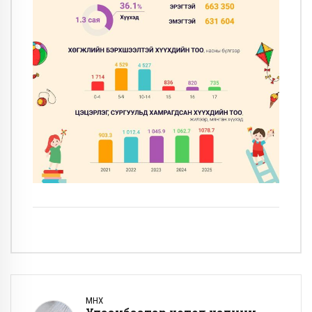
ӨМНӨХ