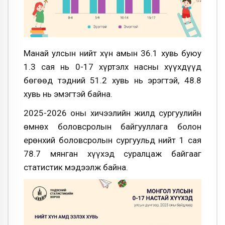
Манай улсын нийт хүн амын 36.1 хувь буюу
1.3 сая нь 0-17 хүртэлх насны хүүхдүүд
бөгөөд тэдний 51.2 хувь нь эрэгтэй, 48.8
хувь нь эмэгтэй байна.
2025-2026 оны хичээлийн жилд сургуулийн
өмнөх боловсролын байгууллага болон
ерөнхий боловсролын сургуульд нийт 1 сая
78.7 мянган хүүхэд суралцаж байгааг
статистик мэдээлж байна.