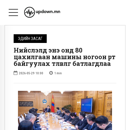
ЭДИЙН ЗАСАГ
Нийслэлд энэ онд 80
цахилгаан машины ногоон өртөө
байгуулах төлөвлөгөө батлагдлаа
2026-05-29 10:00
1
min