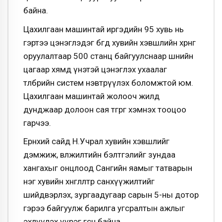
байна.
Цахилгаан машинтай иргэдийн 95 хувь нь
гэртээ цэнэглэдэг бөгөөд хувийн хэвшлийн хөрөнгө
оруулалтаар 500 станц байгуулснаар шөнийн
цагаар хямд үнэтэй цэнэглэх ухаалаг
төлбөрийн систем нэвтрүүлэх боломжтой юм.
Цахилгаан машинтай жолооч жилд
дунджаар долоон сая төгрөг хэмнэх тооцоо
гарчээ.
Ерөнхий сайд Н.Учрал хувийн хэвшлийг
дэмжиж, өвөлжилтийн бэлтгэлийг зундаа
хангахыг онцлоод Сангийн яамыг татварын
нэг хувийн хөнгөлөлтөөр санхүүжилтийг
шийдвэрлэх, зургаадугаар сарын 5-ны дотор
гэрээ байгуулж барилга угсралтын ажлыг
эхлүүлэх үүрэг өгсөн байна.