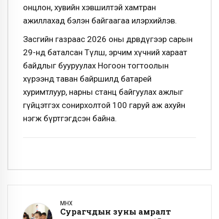
онцлон, хувийн хэвшилтэй хамтран
ажиллахад бэлэн байгаагаа илэрхийлэв.
Засгийн газраас 2026 оны дөрөвдүгээр сарын
29-нд баталсан Түлш, эрчим хүчний хараат
байдлыг бууруулах Ногоон тогтоолын
хүрээнд таван байршилд батарей
хуримтлуур, нарны станц байгуулах ажлыг
гүйцэтгэх сонирхолтой 100 гаруй аж ахуйн
нэгж бүртгэгдсэн байна.
ӨМНӨХ
Сурагчдын зуны амралт