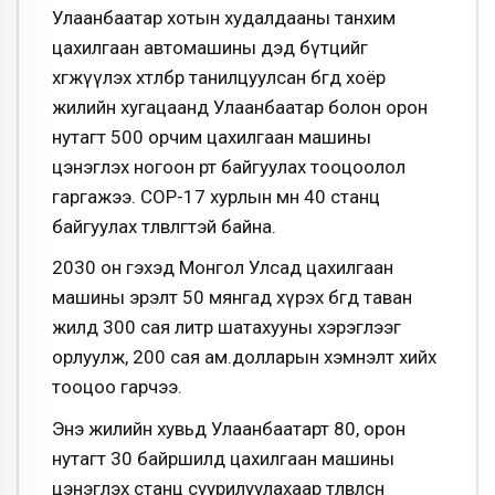
Улаанбаатар хотын худалдааны танхим
цахилгаан автомашины дэд бүтцийг
хөгжүүлэх хөтөлбөр танилцуулсан бөгөөд хоёр
жилийн хугацаанд Улаанбаатар болон орон
нутагт 500 орчим цахилгаан машины
цэнэглэх ногоон өртөө байгуулах тооцоолол
гаргажээ. COP-17 хурлын өмнө 40 станц
байгуулах төлөвлөгөөтэй байна.
2030 он гэхэд Монгол Улсад цахилгаан
машины эрэлт 50 мянгад хүрэх бөгөөд таван
жилд 300 сая литр шатахууны хэрэглээг
орлуулж, 200 сая ам.долларын хэмнэлт хийх
тооцоо гарчээ.
Энэ жилийн хувьд Улаанбаатарт 80, орон
нутагт 30 байршилд цахилгаан машины
цэнэглэх станц суурилуулахаар төлөвлөсөн