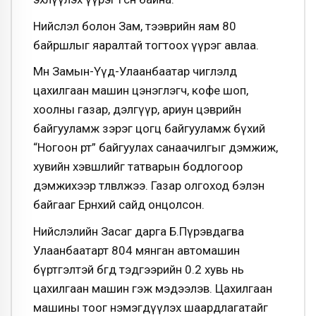
Нийслэл болон Зам, тээврийн яам 80
байршлыг яаралтай тогтоох үүрэг авлаа.
Мөн Замын-Үүд-Улаанбаатар чиглэлд
цахилгаан машин цэнэглэгч, кофе шоп,
хоолны газар, дэлгүүр, ариун цэврийн
байгууламж зэрэг цогц байгууламж бүхий
“Ногоон өртөө” байгуулах санаачилгыг дэмжиж,
хувийн хэвшлийг татварын бодлогоор
дэмжихээр төлөвлөжээ. Газар олгоход бэлэн
байгааг Ерөнхий сайд онцолсон.
Нийслэлийн Засаг дарга Б.Пүрэвдагва
Улаанбаатарт 804 мянган автомашин
бүртгэлтэй бөгөөд тэдгээрийн 0.2 хувь нь
цахилгаан машин гэж мэдээлэв. Цахилгаан
машины тоог нэмэгдүүлэх шаардлагатайг