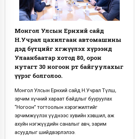
Монгол Улсын Ерөнхий сайд
Н.Учрал цахилгаан автомашины
дэд бүтцийг хөгжүүлэх хүрээнд
Улаанбаатар хотод 80, орон
нутагт 30 ногоон өртөө байгуулахыг
үүрэг болголоо.
Монгол Улсын Ерөнхий сайд Н.Учрал Түлш,
эрчим хүчний хараат байдлыг бууруулах
“Ногоон” тогтоолын хэрэгжилтийг
эрчимжүүлэх үүднээс хувийн хэвшил, аж
ахуйн нэгжүүдийн саналыг авч, зарим
асуудлыг шийдвэрлэлээ.