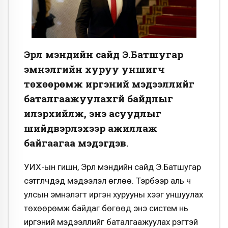
Эрүүл мэндийн сайд Э.Батшугар
эмнэлгийн хуруу уншигч
төхөөрөмж иргэний мэдээллийг
баталгаажуулахгүй байдлыг
илэрхийлж, энэ асуудлыг
шийдвэрлэхээр ажиллаж
байгаагаа мэдэгдэв.
УИХ-ын гишүүн, Эрүүл мэндийн сайд Э.Батшугар
сэтгүүлчдэд мэдээлэл өглөө. Тэрбээр аль ч
улсын эмнэлэгт иргэн хурууны хээг уншуулах
төхөөрөмж байдаг бөгөөд энэ систем нь
иргэний мэдээллийг баталгаажуулах үүрэгтэй