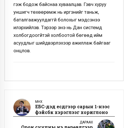
гэж бодож байснаа хуваалцав. Гэвч хуруу
уншигч төхөөрөмж нь иргэнийг таньж,
баталгаажуулдаггүй болохыг мэдсэнээ
илэрхийлэв. Тэрээр энэ нь Дан системд
холбогдоогүйтэй холбоотой бөгөөд ийм
асуудлыг шийдвэрлэхээр ажиллаж байгааг
онцлов.
ӨМНӨХ
ЕБС-үүдэд есдүгээр сарын 1-нээс
фэйсбүүк хэрэглээг хориглоно
ДАРААХ
Орон сууцны үнэ дөрөвдүгээр