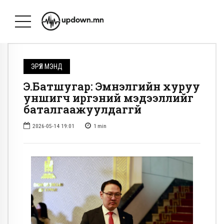
ЭРҮҮЛ МЭНД
Э.Батшугар: Эмнэлгийн хуруу
уншигч иргэний мэдээллийг
баталгаажуулдаггүй
2026-05-14 19:01
1
min