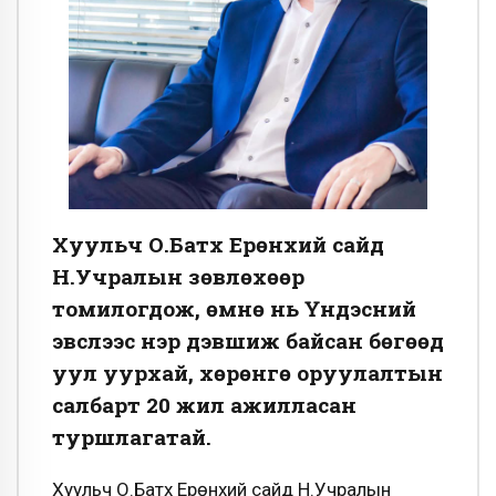
Хуульч О.Батхүү Ерөнхий сайд
Н.Учралын зөвлөхөөр
томилогдож, өмнө нь Үндэсний
эвслээс нэр дэвшиж байсан бөгөөд
уул уурхай, хөрөнгө оруулалтын
салбарт 20 жил ажилласан
туршлагатай.
Хуульч О.Батхүү Ерөнхий сайд Н.Учралын