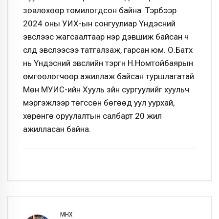
зөвлөхөөр томилогдсон байна. Тэрбээр
2024 оны УИХ-ын сонгуулиар Үндэсний
эвслээс жагсаалтаар нэр дэвшиж байсан ч
сүүлд эвслээсээ татгалзаж, гарсан юм. О.Батхүү
нь Үндэсний эвслийн тэргүүн Н.Номтойбаярын
өмгөөлөгчөөр ажиллаж байсан туршлагатай.
Мөн МУИС-ийн Хууль зүйн сургуулийг хуульч
мэргэжлээр төгссөн бөгөөд уул уурхай,
хөрөнгө оруулалтын салбарт 20 жил
ажилласан байна.
ӨМНӨХ