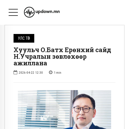
УЛС ТӨР
Хуульч О.Батхүү Ерөнхий сайд
Н.Учралын зөвлөхөөр
ажиллана
2026-04-22 12:30
1
min