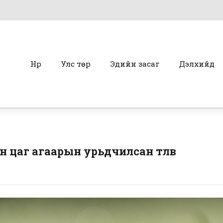
Нүүр
Улс төр
Эдийн засаг
Дэлхийд
 цаг агаарын урьдчилсан төлөв