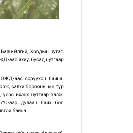
Баян-Өлгий, Ховдын нутаг,
ОЖД-аас ахиу, бусад нутгаар
 ОЖД-аас сэрүүхэн байна.
рж, салхи борооны өмнө түр
 үеэс ихэнх нутгаар халж,
5°С-аар дулаан байх бол
өвтэй байна.
өрхангайн нутаг, Архангай,