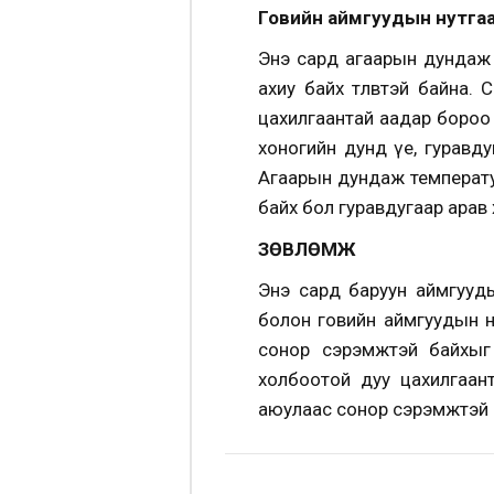
Говийн аймгуудын нутга
Энэ сард агаарын дундаж 
ахиу байх төлөвтэй байна.
цахилгаантай аадар бороо 
хоногийн дунд үе, гуравд
Агаарын дундаж температу
байх бол гуравдугаар арав 
ЗӨВЛӨМЖ
Энэ сард баруун аймгуудын
болон говийн аймгуудын н
сонор сэрэмжтэй байхыг
холбоотой дуу цахилгаант
аюулаас сонор сэрэмжтэй 