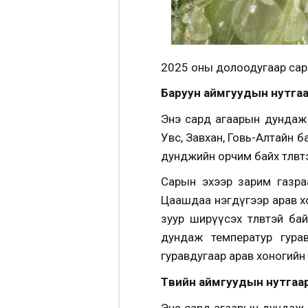
2025 оны долоодугаар сары
Баруун аймгуудын нутга
Энэ сард агаарын дундаж 
Увс, Завхан, Говь-Алтайн б
дунджийн орчим байх төлөвт
Сарын эхээр зарим газра
Цаашдаа нэгдүгээр арав хо
зуур ширүүсэх төлөвтэй б
дундаж температур гура
гуравдугаар арав хоногийн 
Төвийн аймгуудын нутгаа
Энэ сард агаарын дундаж т