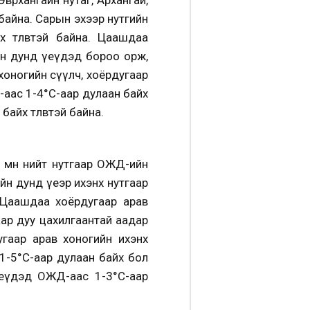
 байна. Сарын эхээр нутгийн
 төлөвтэй байна. Цаашдаа
он дунд үеүдэд бороо орж,
хоногийн сүүлч, хоёрдугаар
-аас 1-4°С-аар дулаан байх
айх төлөвтэй байна.
 мөн нийт нутгаар ОЖД-ийн
ийн дунд үеэр ихэнх нутгаар
. Цаашдаа хоёрдугаар арав
аар дуу цахилгаантай аадар
гаар арав хоногийн ихэнх
1-5°С-аар дулаан байх бол
үеүдэд ОЖД-аас 1-3°С-аар