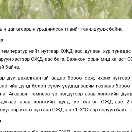
н цаг агаарын урьдчилсан төлвийг танилцуулж байна.
ар
температур нийт нутгаар ОЖД-аас дулаан, хур тунадас 
аруун хэсгээр ОЖД-аас бага, Баянхонгорын өмнөд хагаст 
эй байна.
ар дуу цахилгаантай аадар бороо орж, ихэнх нутгаар
ногийн дунд болон сүүлч үеүдэд зарим газраар бороо о
айна. Агаарын температур нэгдүгээр арав хоногийн дунд
вдугаар арав хоногийн дунд үе хүртэл ОЖД-аас 2-
сүүлээр ихэнх нутгаар ОЖД-аас 1-3°С-аар сэрүүн байх төл
р
емператур нийт нутгаар ОЖД–аас дулаан, хур тунадас Өв