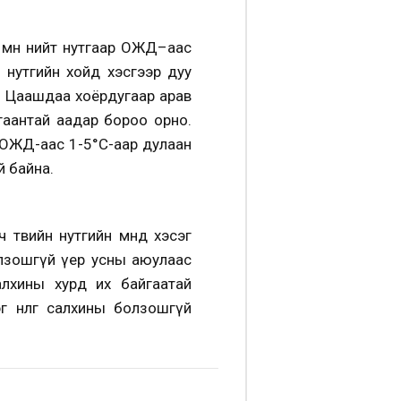
 мөн нийт нутгаар ОЖД–аас
ч нутгийн хойд хэсгээр дуу
а. Цаашдаа хоёрдугаар арав
гаантай аадар бороо орно.
 ОЖД-аас 1-5°С-аар дулаан
й байна.
төвийн нутгийн өмнөд хэсэг
олзошгүй үер усны аюулаас
лхины хурд их байгаатай
 нөөлөг салхины болзошгүй