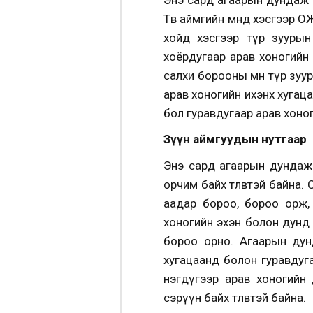
Төв аймгийн өмнөд хэсгээр 
хойд хэсгээр түр зуурын
хоёрдугаар арав хоногийн
салхи борооны өмнө түр зу
арав хоногийн ихэнх хугац
бол гуравдугаар арав хоног
Зүүн аймгуудын нутгаар
Энэ сард агаарын дундаж 
орчим байх төлөвтэй байна.
аадар бороо, бороо орж, 
хоногийн эхэн болон дунд 
бороо орно. Агаарын дун
хугацаанд болон гуравдуг
нэгдүгээр арав хоногийн
сэрүүн байх төлөвтэй байна.