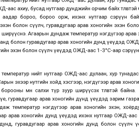
ОЖД-аас ахиу, бусад нутгаар дунджийн орчим байх төлөвтэй
 аадар бороо, бороо орж, ихэнх нутгаар сэрүүн байх
 эхэн болон сүүлч, гуравдугаар арав хоногийн эхэн бол
ур ширүүснэ. Агаарын дундаж температур нэгдүгээр арав 
аанд болон гуравдугаар арав хоногийн дунд үеүдэд ОЖД
ийн эхэн болон сүүлч үеүдэд ОЖД-аас 1-3°С-аар сэрүүн б
температур нийт нутгаар ОЖД-аас дулаан, хур тунадас
 Сарын эхээр нутгийн хойд хэсгээр, нэгдүгээр арав хоног
борооны өмнө салхи түр зуур ширүүсэх төлөвтэй байна
үе, гуравдугаар арав хоногийн дүнд үеүдэд зарим газр
даж температур нэгдүгээр арав хоногийн эхэн, хоёрду
аар арав хоногийн дунд үеүдэд ихэнх нутгаар ОЖД-аас 
 дунд, гуравдугаар арав хоногийн дунд болон сүүлч 