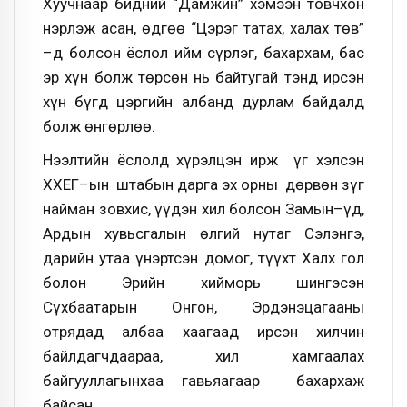
Хуучнаар бидний “Дамжин” хэмээн товчхон
нэрлэж асан, өдгөө “Цэрэг татах, халах төв”
–д болсон ёслол ийм сүрлэг, бахархам, бас
эр хүн болж төрсөн нь байтугай тэнд ирсэн
хүн бүгд цэргийн албанд дурлам байдалд
болж өнгөрлөө.
Нээлтийн ёслолд хүрэлцэн ирж үг хэлсэн
ХХЕГ–ын штабын дарга эх орны дөрвөн зүг
найман зовхис, үүдэн хил болсон Замын–Үүд,
Ардын хувьсгалын өлгий нутаг Сэлэнгэ,
дарийн утаа үнэртсэн домог, түүхт Халх гол
болон Эрийн хийморь шингэсэн
Сүхбаатарын Онгон, Эрдэнэцагааны
отрядад албаа хаагаад ирсэн хилчин
байлдагчдаараа, хил хамгаалах
байгууллагынхаа гавьяагаар бахархаж
байсан.