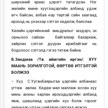
ширээний араас цэрэгт татагдсан. Нэг
жилийн өмнө хүүгээцэргийн албанд үдэж
өгч байсан, албаа нэр төртэй сайн хаагаад
ирэхэд нь үнэхээр сэтгэл хөдөлж, баяслаа.
Хилийн цэргийнхний амьдралыг мэдэрч, эх
орныхоо сайхан байгалиар бахархаж,
хайрлах сэтгэл дүүрэн иржбайгааг нь
бодохоос сэтгэлд гэгээ татаж байна.
Б.Зандмаа /Төв аймгийн иргэн/: ХҮҮ
МААНЬ ЗОРИЛГОТОЙ, ӨӨРТӨӨ ИТГЭЛТЭЙ
БОЛЖЭЭ
– Хүү С.Ууганбаярыгаа цэргийн албанаас
угтаж авлаа. Хөдөө мал маллаж өссөн хүү
минь анхны зарлан ирэхэдцэргийн албанд
явж, цаашлаад цэргийн хүн болж гэрээт
хилчнээр үлдэх шийдвэр гаргаад иржээ.