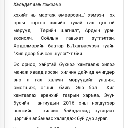
Хальдаг амь гэмээнэ
Үхэхийг нь мартаж өмөөрсөн…” хэмээн эх
орны торгон хилийн тухай гал цогтой
мөрүүд Төрийн шагналт, Ардын уран
зохиолч, Соёлын гавьяат зүтгэлтэн,
Хөдөлмөрийн баатар Б.Лхагвасүрэн гуайн
“Хил дээр бичсэн шүлэг”-т бий.
Эх орноо, хайртай бүхнээ хамгаалж хилээ
манаж яваад ирсэн хилчин дайчид өчигдөр
энэ л гал халуун мөрүүдийг уншиж,
омогшиж, огшин байв. Энэ бол Хил
хамгаалах ерөнхий газрын харъяа, Зүүн
бүсийн ангиудын 2016 оны нэгдүгээр
ээлжийн хилчин байлдагчид хугацаат
цэргийн албанаас халагдаж буй дүр зураг.