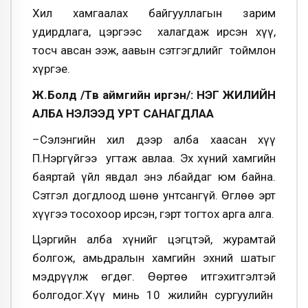
Хил хамгаалах байгууллагын зарим
удирдлага, цэргээс халагдаж ирсэн хүү,
тосч авсан ээж, аавын сэтгэгдлийг тоймлон
хүргэе.
Ж.Болд /Төв аймгийн иргэн/: НЭГ ЖИЛИЙН
АЛБА НЭЛЭЭД УРТ САНАГДЛАА
–Сэлэнгийн хил дээр алба хаасан хүү
П.Нэргүйгээ угтаж авлаа. Эх хүний хамгийн
баяртай үйл явдал энэ лбайдаг юм байна.
Сэтгэл догдлоод шөнө унтсангүй. Өглөө эрт
хүүгээ тосохоор ирсэн, гэрт тогтох арга алга.
Цэргийн алба хүнийг цэгцтэй, журамтай
болгож, амьдралын хамгийн эхний шатыг
мэдрүүлж өгдөг. Өөртөө итгэхитгэлтэй
болгодог.Хүү минь 10 жилийн сургуулийн