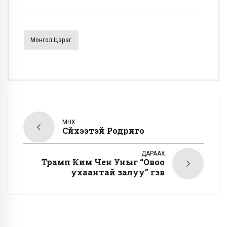
Монгол Цэрэг
ӨМНӨХ
Сүйхээтэй Родриго
ДАРААХ
Трамп Ким Чен Уныг “Овоо
ухаантай залуу” гэв