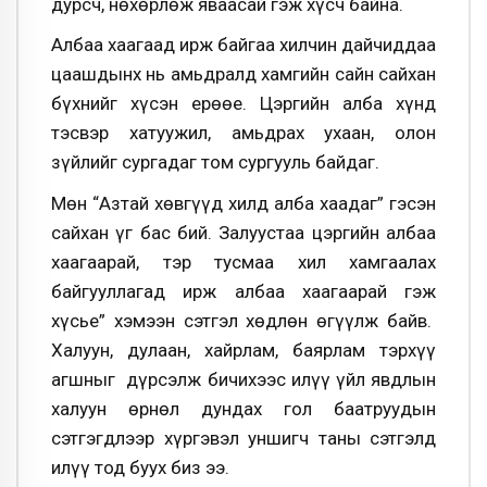
дурсч, нөхөрлөж яваасай гэж хүсч байна.
Албаа хаагаад ирж байгаа хилчин дайчиддаа
цаашдынх нь амьдралд хамгийн сайн сайхан
бүхнийг хүсэн ерөөе. Цэргийн алба хүнд
тэсвэр хатуужил, амьдрах ухаан, олон
зүйлийг сургадаг том сургууль байдаг.
Мөн “Азтай хөвгүүд хилд алба хаадаг” гэсэн
сайхан үг бас бий. Залуустаа цэргийн албаа
хаагаарай, тэр тусмаа хил хамгаалах
байгууллагад ирж албаа хаагаарай гэж
хүсье” хэмээн сэтгэл хөдлөн өгүүлж байв.
Халуун, дулаан, хайрлам, баярлам тэрхүү
агшныг дүрсэлж бичихээс илүү үйл явдлын
халуун өрнөл дундах гол баатруудын
сэтгэгдлээр хүргэвэл уншигч таны сэтгэлд
илүү тод буух биз ээ.