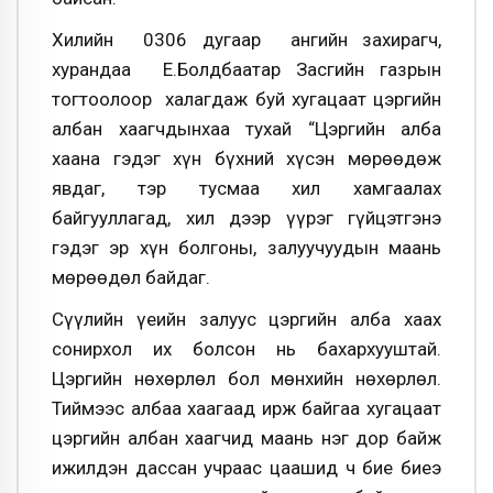
Хилийн 0306 дугаар ангийн захирагч,
хурандаа Е.Болдбаатар Засгийн газрын
тогтоолоор халагдаж буй хугацаат цэргийн
албан хаагчдынхаа тухай “Цэргийн алба
хаана гэдэг хүн бүхний хүсэн мөрөөдөж
явдаг, тэр тусмаа хил хамгаалах
байгууллагад, хил дээр үүрэг гүйцэтгэнэ
гэдэг эр хүн болгоны, залуучуудын маань
мөрөөдөл байдаг.
Сүүлийн үеийн залуус цэргийн алба хаах
сонирхол их болсон нь бахархууштай.
Цэргийн нөхөрлөл бол мөнхийн нөхөрлөл.
Тиймээс албаа хаагаад ирж байгаа хугацаат
цэргийн албан хаагчид маань нэг дор байж
ижилдэн дассан учраас цаашид ч бие биеэ