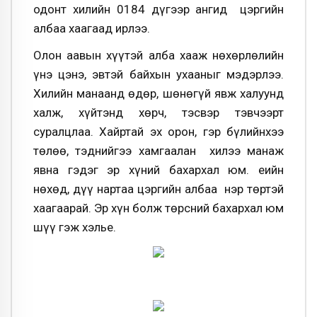
одонт хилийн 0184 дүгээр ангид цэргийн
албаа хаагаад ирлээ.
Олон аавын хүүтэй алба хааж нөхөрлөлийн
үнэ цэнэ, эвтэй байхын ухааныг мэдэрлээ.
Хилийн манаанд өдөр, шөнөгүй явж халуунд
халж, хүйтэнд хөрч, тэсвэр тэвчээрт
суралцлаа. Хайртай эх орон, гэр бүлийнхээ
төлөө, тэднийгээ хамгаалан хилээ манаж
явна гэдэг эр хүний бахархал юм. Үеийн
нөхөд, дүү нартаа цэргийн албаа нэр төртэй
хаагаарай. Эр хүн болж төрсний бахархал юм
шүү гэж хэлье.