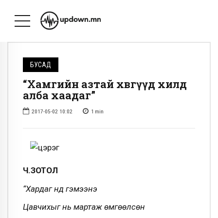
БУСАД
“Хамгийн азтай хөвгүүд хилд
алба хаадаг”
2017-05-02 10:02
1
min
Ч.ЗОТОЛ
“Хардаг нүд гэмээнэ
Цавчихыг нь мартаж өмгөөлсөн