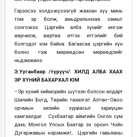
Гэрээсээ холдожүзээгүй жаахан хүү минь
том эр болж, амьдралынхаа замыг
сонгожээ. Цэргийн алба хүнийг ингэж
өөрчилж, өөртөө итгэх итгэлийг бий
болгодог юм байна. Багаасаа цэргийн хүн
болно гэж мөрөөдсөн мөрөөдлийг
ньдэмжинэ.
Э.Ууганбаяр /түрүүч/: ХИЛД АЛБА ХААХ
ЭР ХҮНИЙ БАХАРХАЛ ЮМ
–Эр хүний хийморийн шүтээн болсон алдарт
Шилийн Богд, Төрийн тахилгат Алтан–Овоо
орчмын хилийн зурвасыг хариуцан
хамгаалдаг Сүхбаатар аймгийн Онгон сум
дахь Монгол Улсын Баатар эх оронч Чойн
Дугаржавын нэрэмжит, Цэргийн гавьяаны