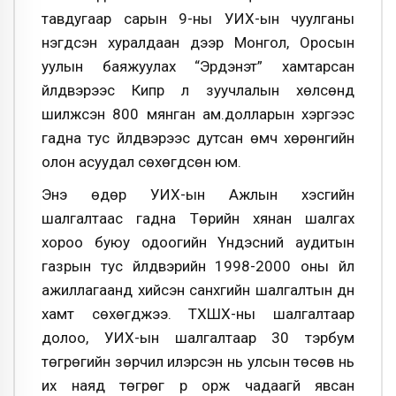
тавдугаар сарын 9-ны УИХ-ын чуулганы
нэгдсэн хуралдаан дээр Монгол, Оросын
уулын баяжуулах “Эрдэнэт” хамтарсан
үйлдвэрээс Кипр лүү зуучлалын хөлсөнд
шилжсэн 800 мянган ам.долларын хэргээс
гадна тус үйлдвэрээс дутсан өмч хөрөнгийн
олон асуудал сөхөгдсөн юм.
Энэ өдөр УИХ-ын Ажлын хэсгийн
шалгалтаас гадна Төрийн хянан шалгах
хороо буюу одоогийн Үндэсний аудитын
газрын тус үйлдвэрийн 1998-2000 оны үйл
ажиллагаанд хийсэн санхүүгийн шалгалтын дүн
хамт сөхөгджээ. ТХШХ-ны шалгалтаар
долоо, УИХ-ын шалгалтаар 30 тэрбум
төгрөгийн зөрчил илэрсэн нь улсын төсөв нь
их наяд төгрөг рүү орж чадаагүй явсан