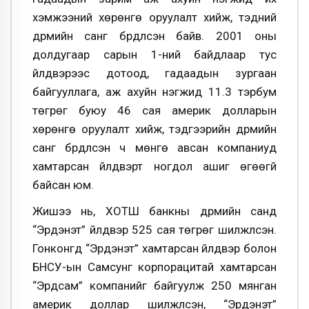
хэмжээний хөрөнгө оруулалт хийж, тэдний
дүрмийн санг бүрдүүлсэн байв. 2001 оны
долдугаар сарын 1-ний байдлаар тус
үйлдвэрээс дотоод, гадаадын зургаан
байгууллага, аж ахуйн нэгжид 11.3 тэрбум
төгрөг буюу 46 сая америк долларын
хөрөнгө оруулалт хийж, тэдгээрийн дүрмийн
санг бүрдүүлсэн ч мөнгө авсан компаниуд
хамтарсан үйлдвэрт ногдол ашиг өгөөгүй
байсан юм.
Жишээ нь, ХОТШ банкны дүрмийн санд
“Эрдэнэт” үйлдвэр 525 сая төгрөг шилжүүлсэн.
Гонконгд “Эрдэнэт” хамтарсан үйлдвэр болон
БНСУ-ын Самсунг корпорацитай хамтарсан
“Эрдсам” компанийг байгуулж 250 мянган
америк доллар шилжүүлсэн, “Эрдэнэт”