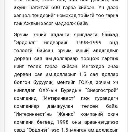
ахуйн нэгжтэй 600 гэрээ хийсэн. Үүн дээр
хэлцэл, тендерийг нэмэхэд тоймгүй тоо гарна
гэж Ажлын хэсэг мэдээлж байв.
Эрчим хүчний алданги яригдаагүй байхад
“Эрдэнэт” үйлдвэрийн 1998-1999 онд
төлөөгүй байсан эрчим хүчний алдагдлыг
дөрвөн сая ам.доллараар тооцож гаргаж
үүнийг төлөх гэрээ хийсэн. Ингэхдээ энэхүү
дөрвөн сая ам.долларыг 1.5 сая доллар
болгон буруулж, мөнгийг ГОК-д эрчим хүч
нийлүүлдэг ОХУ-ын Бурядын “Энергострой”
компанид “Интеринвест” гэж гуравдагч
компаниар дамжуулан төлсөн байв.
“Интеринвест”нь “Женко” компаний охин
компани бөгөөд 1998 оны арваннэгдүгээр
сард “Эрдэнэт”-ээс 1.5 мянган ам.долларыг