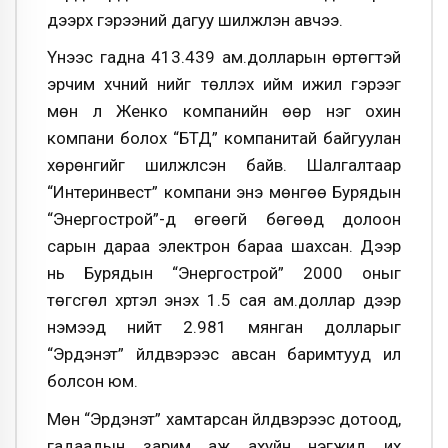
дээрх гэрээний дагуу шилжүүлэн авчээ.
Үүнээс гадна 413.439 ам.долларын өртөгтэй
эрчим хүчний үнийг төлүүлэх ийм ижил гэрээг
мөн л Женко компанийн өөр нэг охин
компани болох “БТД” компанитай байгуулан
хөрөнгийг шилжүүлсэн байв. Шалгалтаар
“Интеринвест” компани энэ мөнгөө Бурядын
“Энергострой”-д өгөөгүй бөгөөд долоон
сарын дараа электрон бараа шахсан. Дээр
нь Бурядын “Энергострой” 2000 оныг
төгсгөл хүртэл энэхүү 1.5 сая ам.доллар дээр
нэмээд нийт 2.981 мянган долларыг
“Эрдэнэт” үйлдвэрээс авсан баримтууд ил
болсон юм.
Мөн “Эрдэнэт” хамтарсан үйлдвэрээс дотоод,
гадаадын зарим аж ахуйн нэгжид их