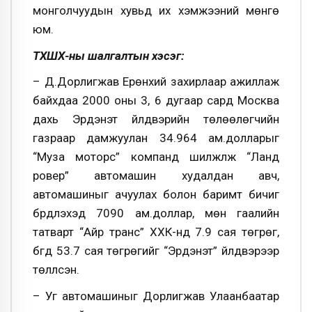
монголчуудын хувьд их хэмжээний мөнгө
юм.
ТХШХ-ны шалгалтын хэсэг:
– Д.Дорлигжав Ерөнхий захирлаар ажиллаж
байхдаа 2000 оны 3, 6 дугаар сард Москва
дахь Эрдэнэт үйлдвэрийн төлөөлөгчийн
газраар дамжуулан 34.964 ам.долларыг
“Муза моторс” компанд шилжүүлж “Ланд
ровер” автомашин худалдан авч,
автомашиныг ачуулах болон баримт бичиг
бүрдүүлэхэд 7090 ам.доллар, мөн гаалийн
татварт “Айр транс” ХХК-нд 7.9 сая төгрөг,
бүгд 53.7 сая төгрөгийг “Эрдэнэт” үйлдвэрээр
төлүүлсэн.
– Уг автомашиныг Дорлигжав Улаанбаатар