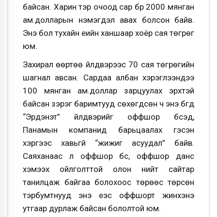
байсан. Харин тэр очоод сар бүр 2000 мянган
ам.долларын нэмэгдэл авах болсон байв.
Энэ бол тухайн үеийн ханшаар хоёр сая төгрөг
юм.
Захирал өөртөө үйлдвэрээс 70 сая төгрөгийн
шагнал авсан. Сардаа албан хэрэглээндээ
100 мянган ам.доллар зарцуулах эрхтэй
байсан зэрэг баримтууд сөхөгдсөн ч энэ бүгд
“Эрдэнэт” үйлдвэрийг оффшор бүсэд,
Панамын компанид барьцаалах гэсэн
хэргээс хавьгүй “жижиг асуудал” байв.
Саяханаас л оффшор бүс, оффшор данс
хэмээх ойлголттой олон нийт сайтар
танилцаж байгаа болохоос төрөөс төрсөн
тэрбумтнууд энэ үеэс оффшорт жинхэнэ
утгаар дурлаж байсан бололтой юм.