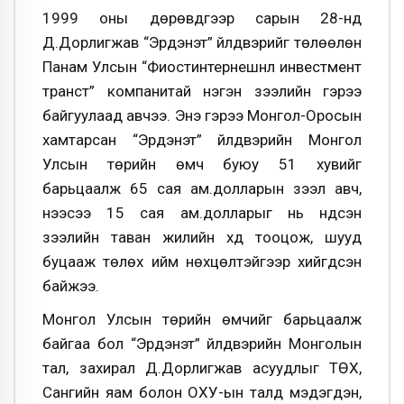
1999 оны дөрөвдүгээр сарын 28-нд
Д.Дорлигжав “Эрдэнэт” үйлдвэрийг төлөөлөн
Панам Улсын “Фиостинтернешнл инвестмент
транст” компанитай нэгэн зээлийн гэрээ
байгуулаад авчээ. Энэ гэрээ Монгол-Оросын
хамтарсан “Эрдэнэт” үйлдвэрийн Монгол
Улсын төрийн өмч буюу 51 хувийг
барьцаалж 65 сая ам.долларын зээл авч,
үүнээсээ 15 сая ам.долларыг нь үндсэн
зээлийн таван жилийн хүүд тооцож, шууд
буцааж төлөх ийм нөхцөлтэйгээр хийгдсэн
байжээ.
Монгол Улсын төрийн өмчийг барьцаалж
байгаа бол “Эрдэнэт” үйлдвэрийн Монголын
тал, захирал Д.Дорлигжав асуудлыг ТӨХ,
Сангийн яам болон ОХУ-ын талд мэдэгдэн,