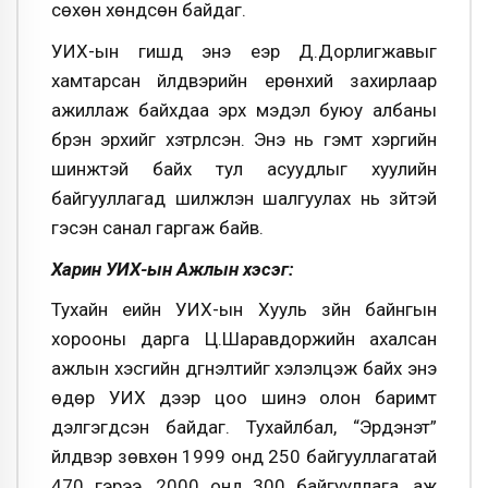
сөхөн хөндсөн байдаг.
УИХ-ын гишүүд энэ үеэр Д.Дорлигжавыг
хамтарсан үйлдвэрийн ерөнхий захирлаар
ажиллаж байхдаа эрх мэдэл буюу албаны
бүрэн эрхийг хэтрүүлсэн. Энэ нь гэмт хэргийн
шинжтэй байх тул асуудлыг хуулийн
байгууллагад шилжүүлэн шалгуулах нь зүйтэй
гэсэн санал гаргаж байв.
Харин УИХ-ын Ажлын хэсэг:
Тухайн үеийн УИХ-ын Хууль зүйн байнгын
хорооны дарга Ц.Шаравдоржийн ахалсан
ажлын хэсгийн дүгнэлтийг хэлэлцэж байх энэ
өдөр УИХ дээр цоо шинэ олон баримт
дэлгэгдсэн байдаг. Тухайлбал, “Эрдэнэт”
үйлдвэр зөвхөн 1999 онд 250 байгууллагатай
470 гэрээ, 2000 онд 300 байгууллага, аж