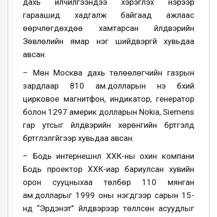
дахь үйлчилгээндээ хэрэглэх нэрээр
гараашид хадгалж байгаад ажлаас
өөрчлөгдөхдөө хамтарсан үйлдвэрийн
Зөвлөлийн ямар нэг шийдвэргүй хувьдаа
авсан.
– Мөн Москва дахь төлөөлөгчийн газрын
зардлаар 810 ам.долларын үнэ бүхий
цирковое магнитфон, индикатор, генератор
болон 1297 америк долларын Nokia, Siemens
гар утсыг үйлдвэрийн хөрөнгийн бүртгэлд
бүртгүүлэлгүйгээр хувьдаа авсан.
– Бодь интернешнл ХХК-ны охин компани
Бодь проектор ХХК-иар бариулсан хувийн
орон сууцныхаа төлбөр 110 мянган
ам.долларыг 1999 оны нэгдүгээр сарын 15-
нд “Эрдэнэт” үйлдвэрээр төлүүлсөн асуудлыг