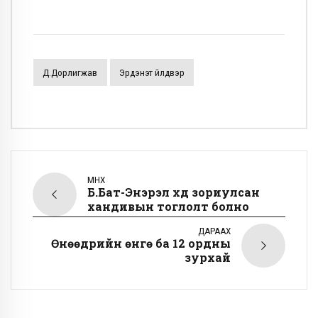
Д.Дорлигжав
Эрдэнэт Үйлдвэр
ӨМНӨХ
Б.Бат-Энэрэл хүүд зориулсан
хандивын тоглолт болно
ДАРААХ
Өнөөдрийн өнгө ба 12 ордны
зурхай