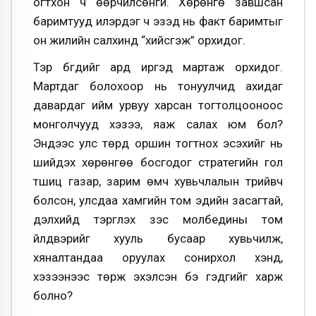
огтхон ч өөрчилсөнгүй. Хөрөнгө завшсан
баримтууд илэрдэг ч эзэд нь факт баримтыг
он жилийн салхинд “хийсгэж” орхидог.
Тэр бүгдийг ард иргэд мартаж орхидог.
Мартдаг болохоор нь тонуулчид ахидаг
давардаг ийм урвуу харсан тогтолцооноос
монголчууд хэзээ, яаж салах юм бол?
Эндээс улс төрд оршин тогтнох эсэхийг нь
шийдэх хөрөнгөө босгодог стратегийн гол
түшиц газар, зарим өмч хувьчлалын түрийвч
болсон, улсдаа хамгийн том эдийн засагтай,
дэлхийд тэргүүлэх зэс молбедины том
үйлдвэрийг хууль бусаар хувьчилж,
хяналтандаа оруулах сонирхол хэнд,
хэзээнээс төрж эхэлсэн бэ гэдгийг харж
болно?