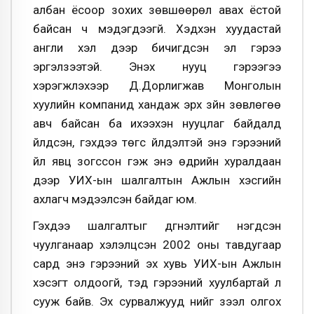
албан ёсоор зохих зөвшөөрөл авах ёстой
байсан ч мэдэгдээгүй. Хэдхэн хуудастай
англи хэл дээр бичигдсэн эл гэрээ
эргэлзээтэй. Энэхүү нууц гэрээгээ
хэрэгжүүлэхээр Д.Дорлигжав Монголын
хуулийн компанид хандаж эрх зүйн зөвлөгөө
авч байсан ба ихээхэн нууцлаг байдалд
үйлдсэн, гэхдээ төгс үйлдэлтэй энэ гэрээний
үйл явц зогссон гэж энэ өдрийн хуралдаан
дээр УИХ-ын шалгалтын Ажлын хэсгийн
ахлагч мэдээлсэн байдаг юм.
Гэхдээ шалгалтыг дүгнэлтийг нэгдсэн
чуулганаар хэлэлцсэн 2002 оны тавдугаар
сард энэ гэрээний эх хувь УИХ-ын Ажлын
хэсэгт олдоогүй, тэд гэрээний хуулбартай л
сууж байв. Эх сурвалжууд үүнийг зээл олгох