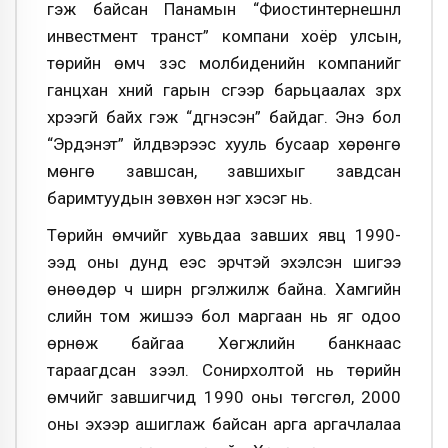
гэж байсан Панамын “Фиостинтернешнл
инвестмент транст” компани хоёр улсын,
төрийн өмч зэс молбиденийн компанийг
ганцхан хүний гарын үсгээр барьцаалах зүрх
хүрээгүй байх гэж “дүгнэсэн” байдаг. Энэ бол
“Эрдэнэт” үйлдвэрээс хууль бусаар хөрөнгө
мөнгө завшсан, завшихыг завдсан
баримтуудын зөвхөн нэг хэсэг нь.
Төрийн өмчийг хувьдаа завших явц 1990-
ээд оны дунд үеэс эрчтэй эхэлсэн шигээ
өнөөдөр ч ширүүн үргэлжилж байна. Хамгийн
сүүлийн том жишээ бол маргаан нь яг одоо
өрнөж байгаа Хөгжлийн банкнаас
тараагдсан зээл. Сонирхолтой нь төрийн
өмчийг завшигчид 1990 оны төгсгөл, 2000
оны эхээр ашиглаж байсан арга аргачлалаа