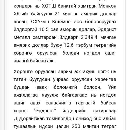
концерн нь ХОТШ банктай хамтран Монкон
ХК-ийг байгуулж 21 мянган америк доллар
авсан, ОХУ-ын Кшемне зэс боловсруулах
үйлдвэртэй 10.5 сая америк доллар, Эрдэнэт
металл хамтарсан үйлдвэрт 2.349.4 мянган
америк доллар буюу 12.6 тэрбум төгрөгийн
хөрөнгө оруулсан боловч ногдол ашиг
аваагүй байсан аж.
Хөрөнгө оруулсан зарим аж ахуйн нэгж нь
татан буугдсан учраас оруулсан хөрөнгөө
буцаан авах боломжгүй болсон. Үйл
ажиллагаа явуулж байгаагаас нь ногдол
ашиг авах санаачилга гаргаагүй байсан
хэрэг. “Эрдэнэт” үйлдвэрийн захирлаар
Д.Дорлигжав томилогдон очиход энэ албан
тушаалын үндсэн цалин 250 мянган төгрөг