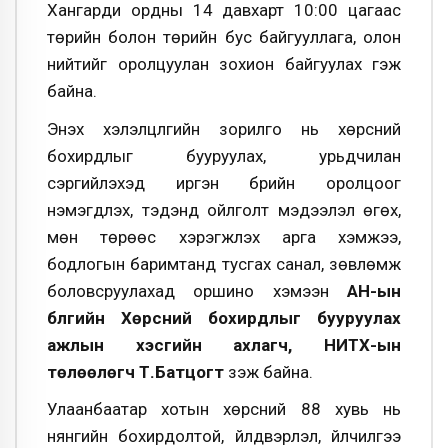
Хангарди ордны 14 давхарт 10:00 цагаас
төрийн болон төрийн бус байгууллага, олон
нийтийг оролцуулан зохион байгуулах гэж
байна.
Энэхүү хэлэлцүүлгийн зорилго нь хөрсний
бохирдлыг бууруулах, урьдчилан
сэргийлэхэд иргэн бүрийн оролцоог
нэмэгдүүлэх, тэдэнд ойлголт мэдээлэл өгөх,
мөн төрөөс хэрэгжүүлэх арга хэмжээ,
бодлогын баримтанд тусгах санал, зөвлөмж
боловсруулахад оршино хэмээн
АН-ын
бүлгийн Хөрсний бохирдлыг бууруулах
ажлын хэсгийн ахлагч, НИТХ-ын
төлөөлөгч Т.Батцогт
үзэж байна.
Улаанбаатар хотын хөрсний 88 хувь нь
нянгийн бохирдолтой, үйлдвэрлэл, үйлчилгээ