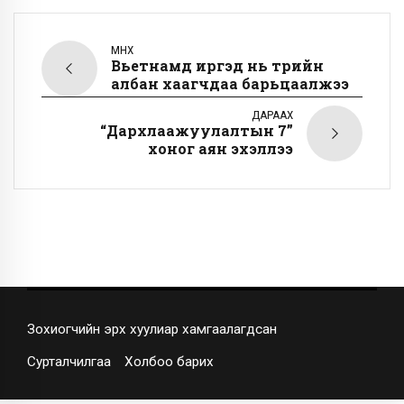
ӨМНӨХ
Вьетнамд иргэд нь төрийн
албан хаагчдаа барьцаалжээ
ДАРААХ
“Дархлаажуулалтын 7”
хоног аян эхэллээ
Зохиогчийн эрх хуулиар хамгаалагдсан
Сурталчилгаа
Холбоо барих