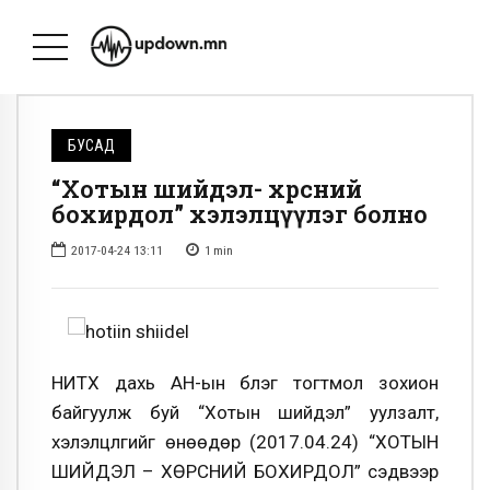
БУСАД
“Хотын шийдэл- хөрсний
бохирдол” хэлэлцүүлэг болно
2017-04-24 13:11
1
min
НИТХ дахь АН-ын бүлэг тогтмол зохион
байгуулж буй “Хотын шийдэл” уулзалт,
хэлэлцүүлгийг
өнөөдөр (2017.04.24) “ХОТЫН
ШИЙДЭЛ – ХӨРСНИЙ БОХИРДОЛ” сэдвээр