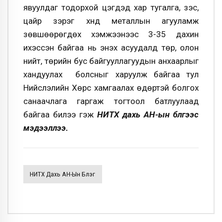
явуулдаг тодорхой цэгүүдэд хар тугалга, зэс,
цайр зэрэг хүнд металлын агууламж
зөвшөөрөгдөх хэмжээнээс 3-35 дахин
ихэссэн байгаа нь энэхүү асуудалд төр, олон
нийт, төрийн бус байгууллагуудын анхаарлыг
хандуулах болсныг харуулж байгаа тул
Нийслэлийн Хөрс хамгаалах өдөртэй болгох
санаачлага гаргаж тогтоол батлуулаад
байгаа билээ гэж
НИТХ дахь АН-ын бүлгээс
мэдээллээ.
НИТХ Дахь АН-Ын Бүлэг