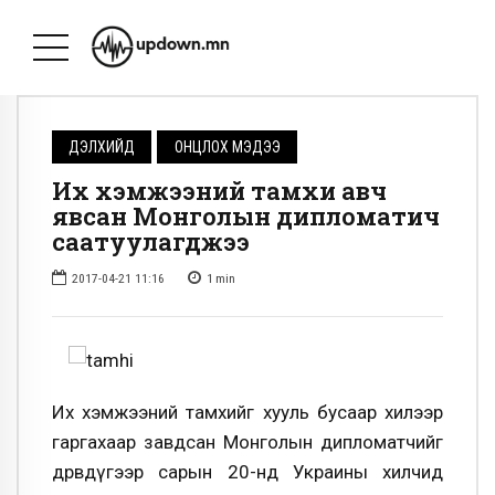
ДЭЛХИЙД
ОНЦЛОХ МЭДЭЭ
Их хэмжээний тамхи авч
явсан Монголын дипломатич
саатуулагджээ
2017-04-21 11:16
1
min
Их хэмжээний тамхийг хууль бусаар хилээр
гаргахаар завдсан Монголын дипломатчийг
дөрөвдүгээр сарын 20-нд Украины хилчид