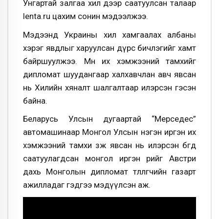
Унгартай залгаа хил дээр саатуулсан талаар
lenta.ru цахим сонин мэдээлжээ.
Мэдээнд Украины хил хамгаалах албаны
хэрэг явдлыг харуулсан дүрс бичлэгийг хамт
байршуулжээ. Мөн их хэмжээний тамхийг
дипломат шуудангаар халхавчлан авч явсан
нь Хилийн хяналт шалгалтаар илэрсэн гэсэн
байна.
Беларусь Улсын дугаартай “Мерседес”
автомашинаар Монгол Улсын нэгэн иргэн их
хэмжээний тамхи зөөж явсан нь илэрсэн бөгөөд
саатуулагдсан монгол иргэн өөрийгөө Австри
дахь Монголын дипломат төлөөлөгчийн газарт
ажилладаг гэдгээ мэдүүлсэн аж.