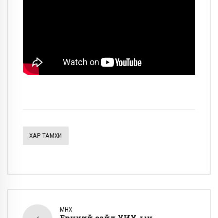
ХАР ТАМХИ
ӨМНӨХ
Ерөнхий сайд УИХ-ын