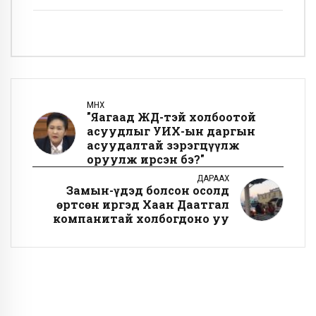
ӨМНӨХ
"Яагаад ЖДҮ-тэй холбоотой
асуудлыг УИХ-ын даргын
асуудалтай зэрэгцүүлж
оруулж ирсэн бэ?"
ДАРААХ
Замын-Үүдэд болсон осолд
өртсөн иргэд Хаан Даатгал
компанитай холбогдоно уу