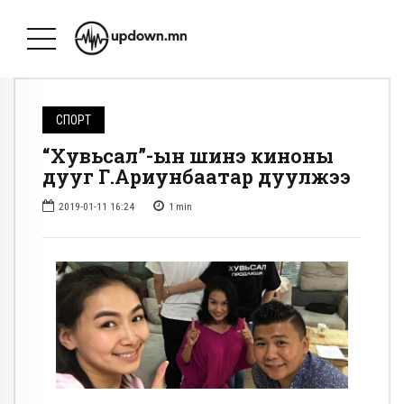
СПОРТ
“Хувьсал”-ын шинэ киноны
дууг Г.Ариунбаатар дуулжээ
2019-01-11 16:24
1
min