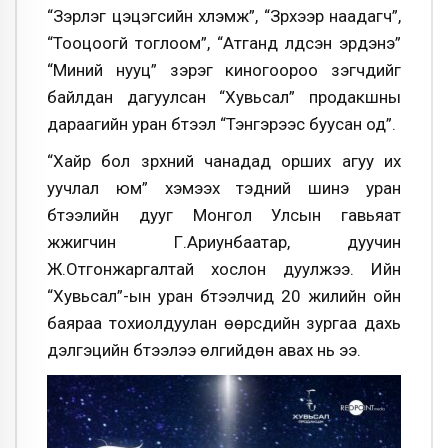
“Зэрлэг цэцэгсийн хүлэмж”, “Зүрхээр наадагч”,
“Тооцоогүй тоглоом”, “Атганд үлдсэн эрдэнэ”
“Миний нууц” зэрэг киногоороо үзэгчдийг
байлдан дагуулсан “Хувьсал” продакшны
дараагийн уран бүтээл “Тэнгэрээс буусан од”.
“Хайр бол зүрхний чанадад орших агуу их
уучлал юм” хэмээх тэдний шинэ уран
бүтээлийн дууг Монгол Улсын гавьяат
жүжигчин Г.Ариунбаатар, дуучин
Ж.Отгонжаргалтай хослон дуулжээ. Ийн
“Хувьсал”-ын уран бүтээлчид 20 жилийн ойн
баяраа тохиолдуулан өөрсдийн зургаа дахь
дэлгэцийн бүтээлээ өлгийдөн авах нь ээ.