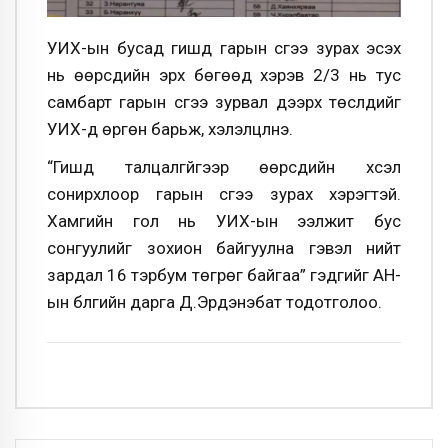
УИХ-ын бусад гишүүд гарын үсгээ зурах эсэх
нь өөрсдийн эрх бөгөөд хэрэв 2/3 нь тус
самбарт гарын үсгээ зурвал дээрх төслүүдийг
УИХ-д өргөн барьж, хэлэлцүүлнэ.
“Гишүүд талцалгүйгээр өөрсдийн хүсэл
сонирхлоор гарын үсгээ зурах хэрэгтэй.
Хамгийн гол нь УИХ-ын ээлжит бус
сонгуулийг зохион байгуулна гэвэл нийт
зардал 16 тэрбум төгрөг байгаа” гэдгийг АН-
ын бүлгийн дарга Д.Эрдэнэбат тодотголоо.