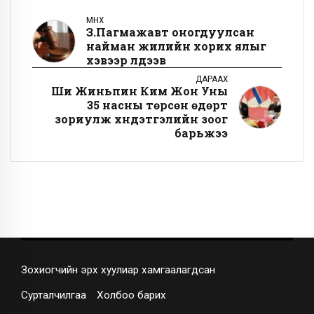
ӨМНӨХ
З.Пагмажавт оногдуулсан
найман жилийн хорих ялыг
хэвээр үлдээв
ДАРААХ
Ши Жиньпин Ким Жон Уны
35 насны төрсөн өдөрт
зориулж хүндэтгэлийн зоог
барьжээ
Зохиогчийн эрх хуулиар хамгаалагдсан
Сурталчилгаа
Холбоо барих