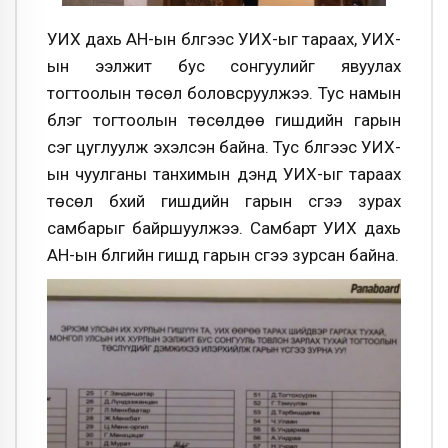
УИХ дахь АН-ын бүлгээс УИХ-ыг тараах, УИХ-
ын ээлжит бус сонгуулийг явуулах
тогтоолын төсөл боловсруулжээ. Тус намын
бүлэг тогтоолын төсөлдөө гишүүдийн гарын
үсэг цуглуулж эхэлсэн байна. Тус бүлгээс УИХ-
ын чуулганы танхимын үүдэнд УИХ-ыг тараах
төсөл бүхий гишүүдийн гарын үсгээ зурах
самбарыг байршуулжээ. Самбарт УИХ дахь
АН-ын бүлгийн гишүүд гарын үсгээ зурсан байна.