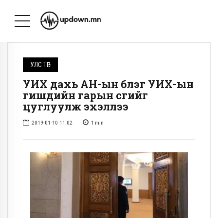
УЛС ТӨР
УИХ дахь АН-ын бүлэг УИХ-ын
гишүүдийн гарын үсгийг
цуглуулж эхэллээ
2019-01-10 11:02
1
min