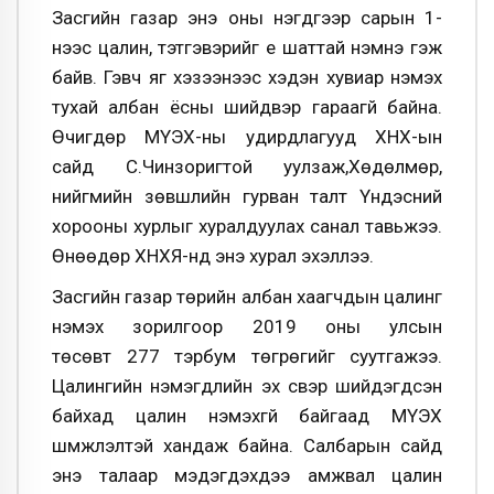
Засгийн газар энэ оны нэгдүгээр сарын 1-
нээс цалин, тэтгэвэрийг үе шаттай нэмнэ гэж
байв. Гэвч
яг хэзээнээс хэдэн хувиар нэмэх
тухай албан ёсны шийдвэр гараагүй байна.
Ө
чигдөр МҮЭХ-ны удирдлагууд ХНХ-ын
сайд С.Чинзоригтой уулзаж,Хөдөлмөр,
нийгмийн зөвшлийн гурван талт Үндэсний
хорооны хурлыг хуралдуулах санал тавьжээ.
Өнөөдөр ХНХЯ-нд энэ хурал эхэллээ.
Засгийн газар төрийн албан хаагчдын цалинг
нэмэх зорилгоор 2019 оны улсын
төсөвт 277 тэрбум төгрөгийг суутгажээ.
Цалингийн нэмэгдлийн эх үүсвэр шийдэгдсэн
байхад цалин нэмэхгүй байгаад МҮЭХ
шүүмжлэлтэй хандаж байна. Салбарын сайд
энэ талаар мэдэгдэхдээ амжвал цалин