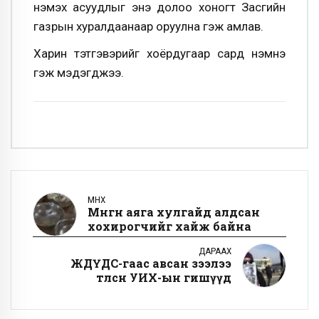
нэмэх асуудлыг энэ долоо хоногт Засгийн
газрын хуралдаанаар оруулна гэж амлав.
Харин тэтгэвэрийг хоёрдугаар сард нэмнэ
гэж мэдэгджээ.
ӨМНӨХ
Мөнгөн аяга хулгайд алдсан
хохирогчийг хайж байна
ДАРААХ
ЖДҮДС-гаас авсан зээлээ
төлсөн УИХ-ын гишүүд