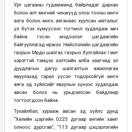
Урт цагааны гудамжинд байрладаг дархан
болон алт мөнгөний ченжүүд олон тооны мөнгөн
аяга болон мөнгөн аяганаас хуулсан металыг
үл бүтэх хүмүүсээс тогтмол худалдаж авч
байна гэсэн мэдээлэл цагдаагийн
байгууллагад иржээ. Нийслэлийн цагдаагийн
газрын Мөрдөн шалгах газрын Хулгайлах гэмт
хэрэгтэй тэмцэх хэлтсийн алба хаагчид эл
дуудлагын дагуу шалгалтын ажиллагаа
явуулахад гарал үүсэл тодорхойгүй мөнгөн
аяга эд зүйлсийг явуулын хүнээс худалдаж
авсан болох нь урьдчилсан байдлаар
тогтоогдсон байна.
Тухайлбал, хурааж авсан эд зүйлс дунд
“Хилийн цэргийн 0225 дугаар ангийн хамт
олноос дурсгав”, “113 дугаар цэцэрлэгийн