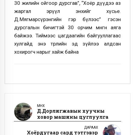
30 жилийн ойгоор дурсгав”, “Хоёр дүүдээ аз
жаргал эрүүл энхийг хүсье.
Д.Мягмарсүрэнгийн гэр бүлээс” гэсэн
дурсгалын бичигтэй 30 орчим мөнгөн аяга
байжээ. Тиймээс цагдаагийн байгууллагаас
хулгайд энэ төрлийн эд зүйлээ алдсан
хохирогч нарыг хайж байна
ӨМНӨХ
Д.Дорлигжавын хуучны
ховор машины цуглуулга
ДАРААХ
Хоёрдугаар сард тэтгэвэр