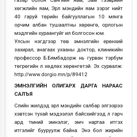
хөгжлийн яам, Эрүүл мэндийн яам зэрэг нийт
40 гаруй төрийн байгууллагын 10 мянга
орчим албан тушаалтны хөрөнгө, орлогын
мэдүүлгийн хураангуйг ил болгосон юм.
Улсын нэгдүгээр төв эмнэлгийн ерөнхий
захирал, анагаах ухааны доктор, клиникийн
профессор Б.Бямбадорж нь гурван тэрбум
төгрөгийн үл хөдлөх хөрөнгөтэй. Эх сурвалж:
http://www.dorgio.mn/p/89412
ЭМНЭЛГИЙН ОЛИГАРХ ДАРГА НАРААС
САЛЪЯ
Сүүлийн жилүүдэд эрүүл мэндийн салбар элгээрээ
хэвтсэн тухай мэдээлэл байсхийгээд л гарч
ард түмний эмнэлэг, эмч нартаа итгэх
итгэлийг бууруулж байна. Энэ бол жирийн