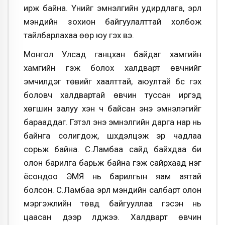
ирж байна. Үүнийг эмнэлгийн удирдлага, эрүүл
мэндийн зохион байгуулалттай холбож
тайлбарлахаа өөр юу гэх вэ.
Монгол Улсад ганцхан байдаг хамгийн
хамгийн гэж болох халдварт өвчнийг
эмчилдэг төвийг хаалттай, аюултай бүс гэх
боловч халдвартай өвчин туссан иргэд
хөгшин залуу хэн ч байсан энэ эмнэлэгийг
барааддаг. Гэтэл энэ эмнэлгийн дарга нар нь
байнга солигдож, шүүхдэлцэж эр чадлаа
сорьж байна. С.Ламбаа сайд байхдаа би
олон барилга барьж байна гэж сайрхаад нэг
ёсондоо ЭМЯ нь барилгын яам аятай
болсон. С.Ламбаа эрүүл мэндийн салбарт олон
мэргэжлийн төвүүд байгууллаа гэсэн нь
цаасан дээр үлджээ. Халдварт өвчин