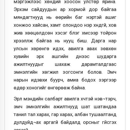
мэргэжлээс хөндий хоосон улстөр ярина.
Эрхэм сайдуудын ар хормой дор байгаа
мяндагтнууд нь өөрийн баг нэртэй ашиг
хонжоо хайсан, хамт олондоо нэр хүндгүй, хов
жив хөөцөлдсөн хэсэг бүлэг хүмүүсээр тойрон
хүрээлүүлж байгаа нь нууц биш. Дарга нар
улсын хөрөнгө идэх, авилга авах зөвхөн
хувийн эрх ашгийн үүднээс шударга
ажилтнуудыг шахаж дарамталдгаас
эмнэлгийн хөгжил зогсонги болов. Эмч
нарын идэвхи буурч, амиа бодох зэргээр
өдөр хоногийг өнгөрөөж байна.
Эрүүл мэндийн салбарт авилга хүчтэй нэв¬тэрч,
эмч эмнэлгийн ажилтнууд шат шатандаа
танил тал харах, гар харах, албан тушаалтанд
дулдуйд¬ах аргагүй байдалд орсныг үгүйсгэх
аргагүй.