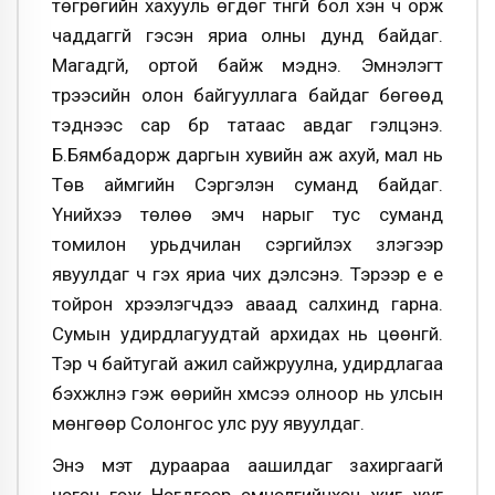
төгрөгийн хахууль өгдөг түүнгүй бол хэн ч орж
чаддаггүй гэсэн яриа олны дунд байдаг.
Магадгүй, ортой байж мэднэ. Эмнэлэгт
түрээсийн олон байгууллага байдаг бөгөөд
тэднээс сар бүр татаас авдаг гэлцэнэ.
Б.Бямбадорж даргын хувийн аж ахуй, мал нь
Төв аймгийн Сэргэлэн суманд байдаг.
Үүнийхээ төлөө эмч нарыг тус суманд
томилон урьдчилан сэргийлэх үзлэгээр
явуулдаг ч гэх яриа чих дэлсэнэ. Тэрээр үе үе
тойрон хүрээлэгчдээ аваад салхинд гарна.
Сумын удирдлагуудтай архидах нь цөөнгүй.
Тэр ч байтугай ажил сайжруулна, удирдлагаа
бэхжүүлнэ гэж өөрийн хүмүүсээ олноор нь улсын
мөнгөөр Солонгос улс руу явуулдаг.
Энэ мэт дураараа аашилдаг захиргаагүй