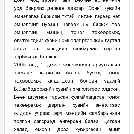
урд байрлах дөрвөн давхар “Эрин” хувийн
эмнэлэгээ барьсан түүхтэй. Ингэж тэрээр нэг
эмнэлгийг нураан нөгөөх нь барьж төв
эмнэлгийн машин, тоног төхөөрөмж,
өвчтөнгүүдийг хувийн эмнэлэг рүүгээ жим гартал
зөөж эрүүл мэндийн салбараас төрсөн
тэрбумтан болжээ.
2005 онд 1 дүгээр эмнэлэгийн ариутгалын
тасгаас автоклав болон бусад тоног
төхөөрөмж алдагдсан боловч удалгүй
Б.Бямбадоржийн хувийн эмнэлэгээс олдсон.
Бөөн шуугиан тарьсан хулгайлагдсан тоног
төхөөрөмж даргын хувийн эмнэлгээс
олдсон учраас эрүүл мэндийн салбарынхан
толгой сэгсрээд өнгөрсөн билээ. Цагаан
халад өмсөн дүрээ хувиргасан ашиг