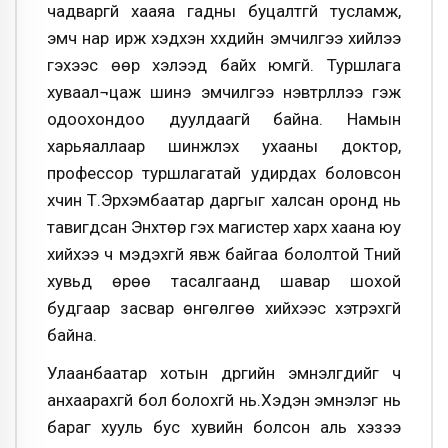
чадваргүй хааяа гадны буцалтгүй тусламж,
эмч нар ирж хэдхэн хүүхдийн эмчилгээ хийлээ
гэхээс өөр хэлээд байх юмгүй. Туршлага
хуваал¬цаж шинэ эмчилгээ нэвтрүүллээ гэж
одоохондоо дуулдаагүй байна. Намын
харьяаллаар шинжлэх ухааны доктор,
профессор туршлагатай удирдах боловсон
хүчин Т.Эрхэмбаатар даргыг халсан оронд нь
тавигдсан Энхтөр гэх магистер хархүү хаана юу
хийхээ ч мэдэхгүй явж байгаа бололтой Түүний
хувьд өрөө тасалгаанд шавар шохой
будгаар засвар өнгөлгөө хийхээс хэтрэхгүй
байна.
Улаанбаатар хотын дүүргийн эмнэлгүүдийг ч
анхаарахгүй бол болохгүй нь.Хэдэн эмнэлэг нь
бараг хууль бус хувийн болсон аль хэзээ