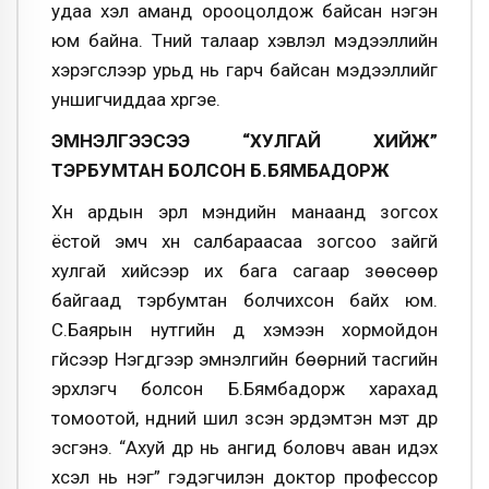
удаа хэл аманд орооцолдож байсан нэгэн
юм байна. Түүний талаар хэвлэл мэдээллийн
хэрэгслээр урьд нь гарч байсан мэдээллийг
уншигчиддаа хүргэе.
ЭМНЭЛГЭЭСЭЭ “ХУЛГАЙ ХИЙЖ”
ТЭРБУМТАН БОЛСОН Б.БЯМБАДОРЖ
Хүн ардын эрүүл мэндийн манаанд зогсох
ёстой эмч хүн салбараасаа зогсоо зайгүй
хулгай хийсээр их бага сагаар зөөсөөр
байгаад тэрбумтан болчихсон байх юм.
С.Баярын нутгийн дүү хэмээн хормойдон
гүйсээр Нэгдүгээр эмнэлгийн бөөрний тасгийн
эрхлэгч болсон Б.Бямбадорж харахад
томоотой, нүдний шил зүүсэн эрдэмтэн мэт дүр
эсгэнэ. “Ахуй дүр нь ангид боловч аван идэх
хүсэл нь нэг” гэдэгчилэн доктор профессор