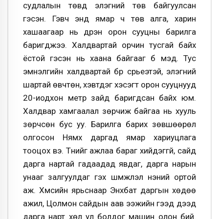
судлалын төвд элэгний төв байгуулсан
гэсэн. Гэвч энд ямар ч төв алга, харин
хашаагаар нь дүүрэн орон сууцны барилга
баригджээ. Халдвартай орчин тусгай байх
ёстой гэсэн нь хаана байгааг бүү мэд. Тус
эмнэлгийн халдвартай бүр сүрьеэтэй, элэгний
шартай өвчтөн, хэвтдэг хэсэгт орон сууцнууд
20-иодхон метр зайд баригдсан байх юм.
Халдвар хамгаалал зөрчиж байгаа нь хууль
зөрчсөн бус уу. Барилга барих зөвшөөрөл
олгосон Нямхүү даргад ямар хариуцлага
тооцох вэ. Түүнийг ажлаа бараг хийдэггүй, сайд
дарга нартай гадаадад явдаг, дарга нарын
унааг залгуулдаг гэх шүүмжлэл үнэний ортой
аж. Хүмүүсийн ярьснаар Энхбат даргын хөдөө
ажил, Цолмон сайдын аав ээжийн гээд дээд
дарга нарт хөл ул болдог машин олон бий.