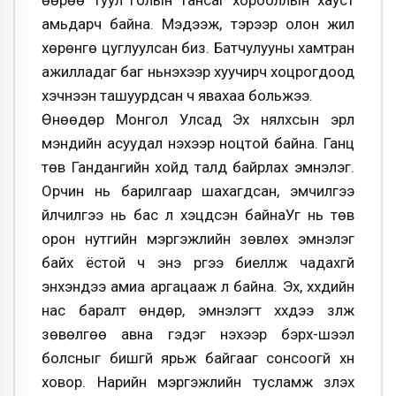
өөрөө Туул голын тансаг хорооллын хауст
амьдарч байна. Мэдээж, тэрээр олон жил
хөрөнгө цуглуулсан биз. Батчулууны хамтран
ажилладаг баг ньүнэхээр хуучирч хоцрогдоод
хэчнээн ташуурдсан ч явахаа больжээ.
Өнөөдөр Монгол Улсад Эх нялхсын эрүүл
мэндийн асуудал үнэхээр ноцтой байна. Ганц
төв Гандангийн хойд талд байрлах эмнэлэг.
Орчин нь барилгаар шахагдсан, эмчилгээ
үйлчилгээ нь бас л хэцүүдсэн байнаУг нь төв
орон нутгийн мэргэжлийн зөвлөх эмнэлэг
байх ёстой ч энэ үүргээ биелүүлж чадахгүй
энүүхэндээ амиа аргацааж л байна. Эх, хүүхдийн
нас баралт өндөр, эмнэлэгт хүүхдээ үзүүлж
зөвөлгөө авна гэдэг үнэхээр бэрх-шээл
болсныг бишгүй ярьж байгааг сонсоогүй хүн
ховор. Нарийн мэргэжлийн тусламж үзүүлэх