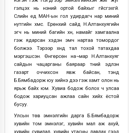
нэгэн гэж Нэгдүгээр эмнэлгийнхэн жиг жуг
гэлцэх нь үнэний ортой байхыг үгүйсгэхгүй.
Сүүлийн үед МАН-ын гол удирдагч нар миний
нутгийн хүмүүс. Ерөнхий сайд Н.Алтанхуягийн
эгч нь миний багийн хүн, намайг хамгаална
гэж ядарсан хэдэн эмч нартаа томордог
болжээ. Тэрээр хүнд тал тохой татахдаа
мэргэшсэн. Өнгөрсөн на¬мар Н.Алтанхуяг
сайдын чацарганы баяраар түүний эдлэн
газарт оччихсон явж байсан, тэнд
Б.Бямбадорж юу хийнэ дээ гэж хамт олон нь
ярьж байх юм. Хувиа бодож болох ч улсаа
бодож хариуцсан ажлаа сайн хийх ёстой
бусуу.
Улсын төв эмнэлгийн дарга Б.Бямбадорж
хувийн том эмнэлэг, хувийн мал аж ахуй,
хувийн сувилал, хувийн утасны лавлах гээд