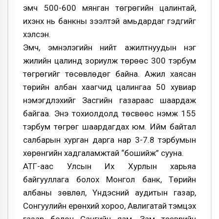
эмч 500-600 мянган төгрөгийн цалинтай,
ихэнх нь банкны зээлтэй амьдардаг гэдгийг
хэлсэн.
Эмч, эмнэлэгийн нийт ажилтнуудын нэг
жилийн цалинд зориулж төрөөс 300 тэрбум
төгрөгийг төсөвлөдөг байна. Ажил хаясан
төрийн албан хаагчид цалингаа 50 хувиар
нэмэгдүүлэхийг Засгийн газараас шаардаж
байгаа. Энэ тохиолдолд төсвөөс нэмж 155
тэрбум төгрөг шаардагдах юм. Ийм байтал
салбарын хурган дарга нар 3-7.8 тэрбумын
хөрөнгийн хадгаламжтай “бошийж” сууна.
АТГ-аас Улсын Их Хурлын харьяа
байгууллага болох Монгол банк, Төрийн
албаны зөвлөл, Үндэсний аудитын газар,
Сонгуулийн ерөнхий хороо, Авлигатай тэмцэх
газар болон Сангийн яам, Зам тээврийн