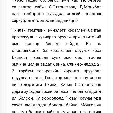
ха¬галгаа хийж, С.Отгонгэрэл, Д.Мөнхбат
нар төлбөрөөс хувьдаа авдгийг шалгаж
хариуцлага тооцох нь зүйд нийцнэ.
Түүнчлэн гэмтлийн эмнэлэгт хэрэглэж байгаа
протезуудыг хувиараа оруулж ирж, өвчтөний
амь насаар бизнес хийдэг. Ер нь
оношилгооны бүх хэрэгслийг оруулж ирэх
бизнест гаршсан хувь хүмүүс орон тооны
эмчийн цалин авдаг байна. Сүүлийн жилүүдэд 2-
3 тэрбум төг¬рөгийн хөрөнгө оруулалт
оруулсан гэдэг. Гэвч тэр мөнгөөр юу авсан
нь тодорхойгүй байна. Харин С.Отгонгэрэл
дарга хувьдаа сүрхий баяжсан нь олны нүдэнд
ил болсон. IV хороололд “Говь” сауны урд
хауст амьдардаг болсон байна. Монголын
нэг эмч баяжиж сайхан амьдраг гээд орхиж