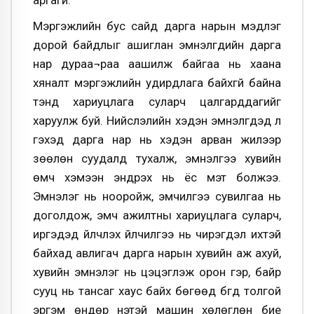
Мэргэжлийн бус сайд дарга нарын мэдлэг
дорой байдлыг ашиглан эмнэлгүүдийн дарга
нар дураа¬раа аашилж байгаа нь хаана
хяналт мэргэжлийн удирдлага байхгүй байна
тэнд хариуцлага суларч цалгарддагийг
харуулж буй. Нийслэлийн хэдэн эмнэлгүүдэд л
гэхэд дарга нар нь хэдэн арван жилээр
зөөлөн суудалд тухалж, эмнэлгээ хувийн
өмч хэмээн эндүүрэх нь ёс мэт болжээ.
Эмнэлэг нь нооройж, эмчилгээ сувилгаа нь
доголдож, эмч ажилтны хариуцлага суларч,
иргэдэд үйлчлэх үйлчилгээ нь чирэгдэл ихтэй
байхад авлигач дарга нарын хувийн аж ахуй,
хувийн эмнэлэг нь цэцэглэж орон гэр, байр
сууц нь тансаг хаус байх бөгөөд бүгд толгой
эргэм өндөр үнэтэй машин хөлөглөн бие