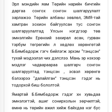
Эрүүл мэндийн яам Төрийн нарийн бичгийн
даргаа сонгох сонгон шалгаруулалт
зарлажээ. Төрийн албаны зөвлөл, ЭМЯ-тай
хамтран зохион байгуулсан тус сонгон
шалгаруулалтад Улсын нэгдүгээр төв
эмнэлгийн Ерөнхий захирал асан, гурван
тэрбум төгрөгийн үл хөдлөх хөрөнгөтэй
Б.Бямбадорж гэгч бийлэгжүү эрхэм “тэнцсэн”
тухай мэдээлэл чих дэлслээ. Мань эр үнэхээр
мэдлэг чадвараараа шалгарч сонгон
шалгаруултад тэнцсэн үү, эсвэл хөрөнгө
бэлээрээ “далайлган” тэнцсэн үү гэдэг нь
тодорхой биш бололтой.
Ямартай Б.Бямбадорж гэдэг хүн хувьдаа
эмнэлэгтэй, ашиг сонирхолын зөрчилтэй,
өмнө нь төрийн ажил хийж байхдаа нэг бус