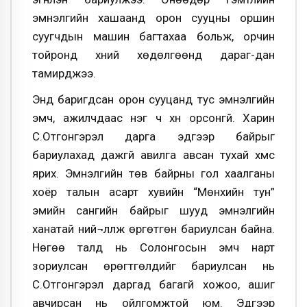
эмнэлгийн хашаанд орон сууцны оршин
суугчдын машин багтахаа больж, орчин
тойронд хүний хөдөлгөөнд дараг-дан
тамирджээ.
Энд баригдсан орон сууцанд тус эмнэлгийн
эмч, ажилчдаас нэг ч хүн орсонгүй. Харин
С.Отгонгэрэл дарга эдгээр байрыг
бариулахад дажгүй авилга авсан тухай хүмүүс
ярих. Эмнэлгийн төв байрны гол хаалганы
хоёр талын асарт хувийн “Мөнхийн тун”
эмийн сангийн байрыг шууд эмнэлгийн
ханатай ний¬лүүлж өргөтгөн бариулсан байна.
Нөгөө талд нь Солонгосын эмч нарт
зориулсан өрөгтгөлүүдийг бариулсан нь
С.Отгонгэрэл даргад багагүй хожоо, ашиг
авчирсан нь ойлгомжтой юм. Эдгээр