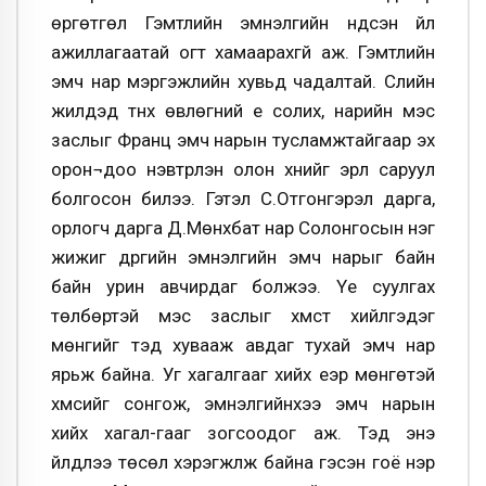
өргөтгөл Гэмтлийн эмнэлгийн үндсэн үйл
ажиллагаатай огт хамаарахгүй аж. Гэмтлийн
эмч нар мэргэжлийн хувьд чадалтай. Сүүлийн
жилүүдэд түнх өвлөгний үе солих, нарийн мэс
заслыг Франц эмч нарын тусламжтайгаар эх
орон¬доо нэвтрүүлэн олон хүнийг эрүүл саруул
болгосон билээ. Гэтэл С.Отгонгэрэл дарга,
орлогч дарга Д.Мөнхбат нар Солонгосын нэг
жижиг дүүргийн эмнэлгийн эмч нарыг байн
байн урин авчирдаг болжээ. Үе суулгах
төлбөртэй мэс заслыг хүмүүст хийлгэдэг
мөнгийг тэд хувааж авдаг тухай эмч нар
ярьж байна. Уг хагалгааг хийх үеэр мөнгөтэй
хүмүүсийг сонгож, эмнэлгийнхээ эмч нарын
хийх хагал-гааг зогсоодог аж. Тэд энэ
үйлдлээ төсөл хэрэгжүүлж байна гэсэн гоё нэр