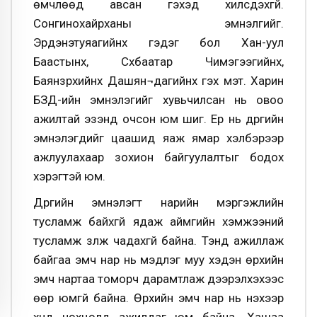
өмчлөөд авсан гэхэд хилсдэхгүй.
Сонгинохайрханы эмнэлгийг.
Эрдэнэтуяагийнх гэдэг бол Хан-уул
Баастынх, Сүхбаатар Чимэгээгийнх,
Баянзүрхийнх Дашян¬дагийнх гэх мэт. Харин
БЗД-ийн эмнэлэгийг хувьчилсан нь овоо
ажилтай эзэнд очсон юм шиг. Ер нь дүүргийн
эмнэлэгүүдийг цаашид яаж ямар хэлбэрээр
ажлуулахаар зохион байгуулалтыг бодох
хэрэгтэй юм.
Дүүргийн эмнэлэгт нарийн мэргэжлийн
тусламж байхгүй ядаж аймгийн хэмжээний
тусламж үзүүлж чадахгүй байна. Тэнд ажиллаж
байгаа эмч нар нь мэдлэг муу хэдэн өрхийн
эмч нартаа томорч дарамтлаж дээрэлхэхээс
өөр юмгүй байна. Өрхийн эмч нар нь үнэхээр