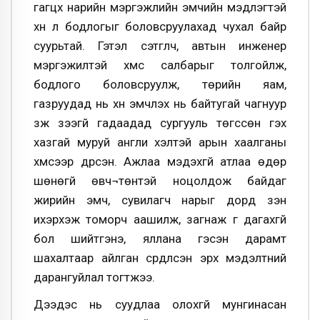
гагцхүү нарийн мэргэжлийн эмчийн мэдлэгтэй
хүн л бодлогыг боловсруулахад чухал байр
суурьтай. Гэтэл сэтгүүлч, автын инженер
мэргэжилтэй хүмүүс салбарыг толгойлж,
бодлого боловсруулж, төрийн яам,
газруудад нь хүн эмчлэх нь байтугай чагнуур
зүүж үзээгүй гадаадад сургууль төгссөн гэх
хазгай муруй англи хэлтэй арын хаалганы
хүмүүсээр дүүрсэн. Ажлаа мэдэхгүй атлаа өдөр
шөнөгүй өвч¬төнтэй ноцолдож байдаг
жирийн эмч, сувилагч нарыг дорд үзэн
ихэрхэж томорч аашилж, загнаж үг дагахгүй
бол шийтгэнэ, яллана гэсэн дарамт
шахалтаар айлган сүрдүүлсэн эрх мэдэлтний
дарангуйлал тогтжээ.
Дээдэс нь суудлаа олохгүй мунгинасан