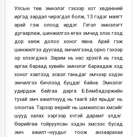
Улсын төв эмнэлэг гэхээр хот хөдөөний
иргэд зардал чирэгдэл болж, 13 гэдэг маягт
арай гэж олоод ирдэг. Гэтэл эмнэлэгт
дугаарлаж, шинжилгээ өгөх эмчид үзүүлэх гээд
дор хаяж долоо хоног явна. Арай гэж
шинжилгээ дуусаад эмчилгээнд орно гэхээр
ор хүлээгдэнэ. Зарим нь нас хүрэхгүй нь гээд
аргаа бараад хувийн эмнэлэг бараадаж хэд
хоног хэвтээд эсвэл таньдаг эмчээр хэдэн
эмчилгээ бичүүлээд буцдаг байна. Эмнэлэг
удирдаж байгаа дарга Б.Бямбадоржийн
тухай эмч ажилтнууд нь таагүй зүйл ярьдаг нь
олонтаа. Тэрээр өөрийг нь шүүмжилсэн хүмүүсийг
шууд халах зэргээр хүчтэй дарамт үзүүлдэг.
Өөрийгөө тойруулсан хэдэн хүмүүсээс бусад
эмч ажилт¬нуудыг тоож анзаарахаа