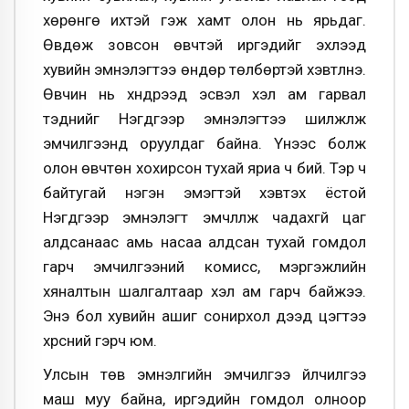
хөрөнгө ихтэй гэж хамт олон нь ярьдаг.
Өвдөж зовсон өвчтэй иргэдийг эхлээд
хувийн эмнэлэгтээ өндөр төлбөртэй хэвтүүлнэ.
Өвчин нь хүндрээд эсвэл хэл ам гарвал
тэднийг Нэгдүгээр эмнэлэгтээ шилжүүлж
эмчилгээнд оруулдаг байна. Үүнээс болж
олон өвчтөн хохирсон тухай яриа ч бий. Тэр ч
байтугай нэгэн эмэгтэй хэвтэх ёстой
Нэгдүгээр эмнэлэгт эмчлүүлж чадахгүй цаг
алдсанаас амь насаа алдсан тухай гомдол
гарч эмчилгээний комисс, мэргэжлийн
хяналтын шалгалтаар хэл ам гарч байжээ.
Энэ бол хувийн ашиг сонирхол дээд цэгтээ
хүрсний гэрч юм.
Улсын төв эмнэлгийн эмчилгээ үйлчилгээ
маш муу байна, иргэдийн гомдол олноор