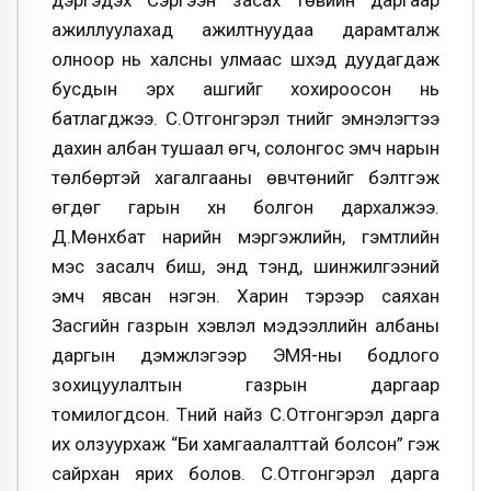
ажиллуулахад ажилтнуудаа дарамталж
олноор нь халсны улмаас шүүхэд дуудагдаж
бусдын эрх ашгийг хохироосон нь
батлагджээ. С.Отгонгэрэл түүнийг эмнэлэгтээ
дахин албан тушаал өгч, солонгос эмч нарын
төлбөртэй хагалгааны өвчтөнийг бэлтгэж
өгдөг гарын хүн болгон дархалжээ.
Д.Мөнхбат нарийн мэргэжлийн, гэмтлийн
мэс засалч биш, энд тэнд, шинжилгээний
эмч явсан нэгэн. Харин тэрээр саяхан
Засгийн газрын хэвлэл мэдээллийн албаны
даргын дэмжлэгээр ЭМЯ-ны бодлого
зохицуулалтын газрын даргаар
томилогдсон. Түүний найз С.Отгонгэрэл дарга
их олзуурхаж “Би хамгаалалттай болсон” гэж
сайрхан ярих болов. С.Отгонгэрэл дарга