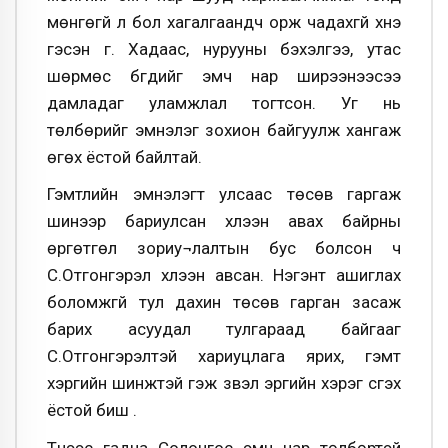
мөнгөгүй л бол хагалгаандч орж чадахгүй үхнэ
гэсэн үг. Хадаас, нурууны бэхэлгээ, утас
шөрмөс бүгдийг эмч нар ширээнээсээ
дамладаг уламжлал тогтсон. Уг нь
төлбөрийг эмнэлэг зохион байгуулж хангаж
өгөх ёстой байлтай.
Гэмтлийн эмнэлэгт улсаас төсөв гаргаж
шинээр бариулсан хүлээн авах байрны
өргөтгөл зориу¬лалтын бус болсон ч
С.Отгонгэрэл хүлээн авсан. Нэгэнт ашиглах
боломжгүй тул дахин төсөв гарган засаж
барих асуудал тулгараад байгааг
С.Отгонгэрэлтэй хариуцлага ярих, гэмт
хэргийн шинжтэй гэж үзвэл эрүүгийн хэрэг үүсгэх
ёстой биш үү.
Түүнээс гадна Солонгос эмч нар төлбөртэй