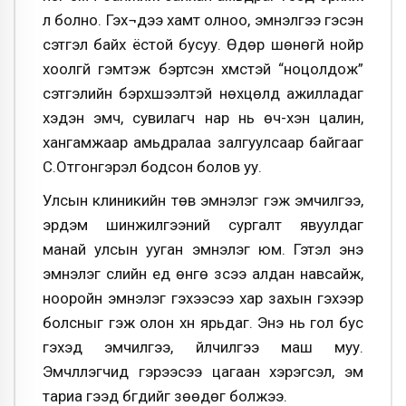
үл болно. Гэх¬дээ хамт олноо, эмнэлгээ гэсэн
сэтгэл байх ёстой бусуу. Өдөр шөнөгүй нойр
хоолгүй гэмтэж бэртсэн хүмүүстэй “ноцолдож”
сэтгэлийн бэрхшээлтэй нөхцөлд ажилладаг
хэдэн эмч, сувилагч нар нь өчүү-хэн цалин,
хангамжаар амьдралаа залгуулсаар байгааг
С.Отгонгэрэл бодсон болов уу.
Улсын клиникийн төв эмнэлэг гэж эмчилгээ,
эрдэм шинжилгээний сургалт явуулдаг
манай улсын ууган эмнэлэг юм. Гэтэл энэ
эмнэлэг сүүлийн үед өнгө зүсээ алдан навсайж,
нооройн эмнэлэг гэхээсээ хар захын гэхээр
болсныг гэж олон хүн ярьдаг. Энэ нь гол бус
гэхэд эмчилгээ, үйлчилгээ маш муу.
Эмчлүүлэгчид гэрээсээ цагаан хэрэгсэл, эм
тариа гээд бүгдийг зөөдөг болжээ.