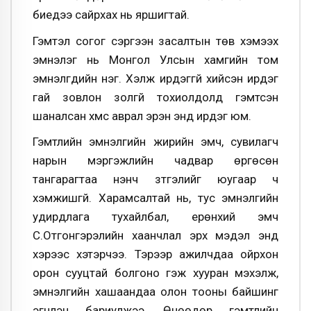
биедээ сайрхах нь яршигтай.
Гэмтэл согог сэргээн засалтын төв хэмээх
эмнэлэг нь Монгол Улсын хамгийн том
эмнэлгүүдийн нэг. Хэлж ирдэггүй хийсэн ирдэг
гай зовлон золгүй тохиолдолд гэмтсэн
шаналсан хүмүүс аврал эрэн энд ирдэг юм.
Гэмтлийн эмнэлгийн жирийн эмч, сувилагч
нарын мэргэжлийн чадвар өргөсөн
тангарагтаа үнэнч зүтгэлийг юугаар ч
хэмжишгүй. Харамсалтай нь, тус эмнэлгийн
удирдлага тухайлбал, ерөнхий эмч
С.Отгонгэрэлийн хаанчлал эрх мэдэл энд
хэрээс хэтэрчээ. Тэрээр ажилчдаа ойрхон
орон сууцтай болгоно гэж хууран мэхэлж,
эмнэлгийн хашаандаа олон тооны байшинг
эгнүүлэн бариулжээ. Өнөөдөр гэмтлийн