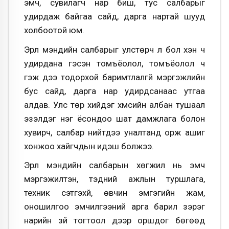
эмч, сувилагч нар биш, тус салбарыг
удирдаж байгаа сайд, дарга нартай шууд
холбоотой юм.
Эрүүл мэндийн салбарыг улстөрч л бол хэн ч
удирдана гэсэн томъёолол, томъёолол ч
гэж дээ тодорхой баримтлалгүй мэргэжлийн
бус сайд, дарга нар удирдсанаас утгаа
алдав. Улс төр хийдэг хүмүүсийн албан тушаал
эзэлдэг нэг ёсондоо шат дамжлага болон
хувирч, салбар нийтдээ уналтанд орж ашиг
хонжоо хайгчдын идэш болжээ.
Эрүүл мэндийн салбарын хөгжил нь эмч
мэргэжилтэн, тэдний ажлын туршлага,
техник сэтгэхүй, өвчин эмгэгийн жам,
оношилгоо эмчилгээний арга барил зэрэг
нарийн зүй тогтоол дээр оршдог бөгөөд