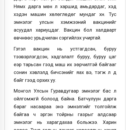
Нямхүү дарга мөн л харшид амьдардаг, хэд
хэдэн машин хөлөглөдөг мундаг хүн. Тус
эмнэлэг улсын хэмжээний вакцинийг
асуудал хариуцдаг. Вакцин бол халдварт
өвчнөөс урьдчилан сэргийлэх учиртай.
Гэтэл вакцин нь устгагдсан, буруу
тээвэрлэгдсэн, хадгалалт буруу, буруу цаг
үеэр тарьсан гээд маш их зөрчилтэй байгааг
сонин хэвлэлд бичсэнийг яах вэ, тэгж л д
байг гээд орхих уу.
Монгол Улсын Гуравдугаар эмнэлэг бас л
ойлгомжгүй болоод байна. Батчулуун дарга
бараг насаараа энэ эмнэлгийг толгойлж
байгаа ч эргэн тойрны газрыг алдсаар
эмнэлэг нь харагдахаа больжээ. Харин