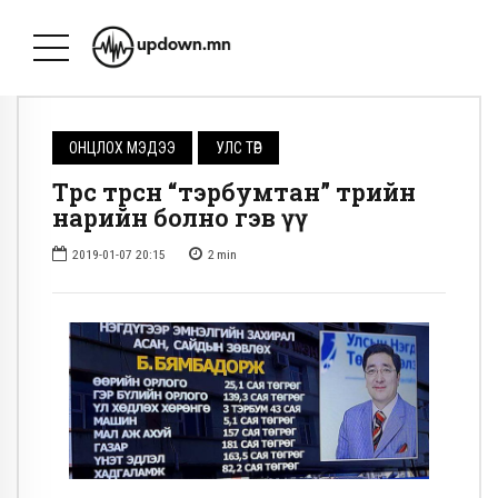
ОНЦЛОХ МЭДЭЭ
УЛС ТӨР
Төрөөс төрсөн “тэрбумтан” төрийн
нарийн болно гэв үү
2019-01-07 20:15
2
min