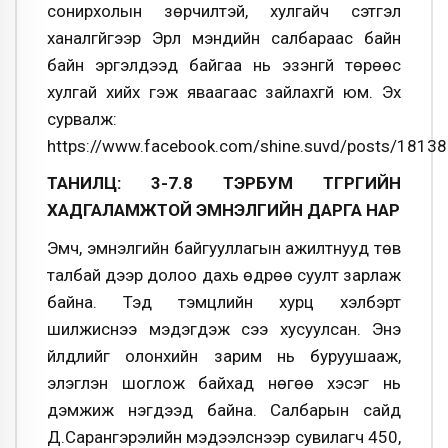
сонирхолын зөрчилтэй, хулгайч сэтгэл
ханалгүйгээр Эрүүл мэндийн салбараас байн
байн эргэлдээд байгаа нь эзэнгүй төрөөс
хулгай хийх гэж яваагаас зайлахгүй юм. Эх
сурвалж:
https://www.facebook.com/shine.suvd/posts/181
ТАНИЛЦ: 3-7.8 ТЭРБУМ ТӨГРӨГИЙН
ХАДГАЛАМЖТОЙ ЭМНЭЛГИЙН ДАРГА НАР
Эмч, эмнэлгийн байгууллагын ажилтнууд төв
талбай дээр долоо дахь өдрөө суулт зарлаж
байна. Тэд тэмцлийн хурц хэлбэрт
шилжиснээ мэдэгдэж үсээ хусуулсан. Энэ
үйлдлийг олонхийн зарим нь буруушааж,
элэглэн шоглож байхад нөгөө хэсэг нь
дэмжиж нэгдээд байна. Салбарын сайд
Д.Сарангэрэлийн мэдээлснээр сувилагч 450,