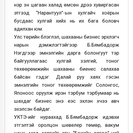
нэр зүүн цагаан халад өмсөн дүрээ хувиргасан
этгээд “Нарантуул”-ын хулгайч хоёрын
бусдаас хулгай хийх нь их бага боловч
адилхан юм.
Улс төрийн бүлэглэл, шахааны бизнес эрхлэгч
нарын дэмжлэгтэйгээр Б.Бямбадорж
Нэгдүгээр эмнэлгийн дарга болонгуут тэр
байгууллагаас хулгай зэлгий, тоног
төхөөрөмжийн шахааны биенес салахаа
байсан гэдэг. Далай руу хаях гэсэн
эмнэлгийн тоног төхөөрөмжийг Солонгос,
Японоос оруулж ирэн тэрбум тэрбумаар нь
шахдаг бизнес энэ үеэс эхлэн хүчээ авч
эхэлсэн байдаг.
УКТЭ-ийг нураахад Б.Бямбадорж идэвхи
зүтгэлтэй оролцон шевелер төмөр, вакум
цонк, мод зэргийг авч “Бөхийн өргөө”-ний