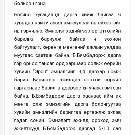
больсон гэнэ.
Богино хугацаанд дарга хийж байгаа ч
хувьдаа чамгүй ажил амжуулсан нь сүйхээтэйг
нь гэрчилнэ. Эмнэлэг хэдийгээр өргөтгөлийн
барилга бариулж байгаа ч зохион
байгуулалт, хөрөнгө мөнгөний ажлын уялдаа
муугаас саатаж байна. Б.Бямбадорж дарга
гэр орноо тансаг орд харшаар сольж өөрийн
хувийн “Эрэн” эмнэлгийг 3,4 давхар нэмж
барив. Барилгын ажилдаа ноцтой зөрчил
гаргаснаас барилга дээрээс хүн унаж гэмтсэн
байна. Б.Бямбадорж дарга хаанаас ийм их
мөнгө олж эмнэлгийн дарга болонгуутаа
хувийн эмнэлгийн барилгаа өргөжүүлж эхлэв
гэдэг сонин. Эмнэлэгт ажилд ороход эмч
ажилтнууд Б.Бямбадорж даргад 5-10 сая