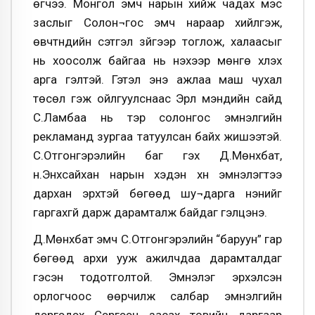
өгчээ. Монгол эмч нарын хийж чадах мэс
заслыг Солон¬гос эмч нараар хийлгэж,
өвчтнүүдийн сэтгэл зүйгээр тоглож, халаасыг
нь хоосолж байгаа нь үнэхээр мөнгө хүүлэх
арга гэлтэй. Гэтэл энэ ажлаа маш чухал
төсөл гэж ойлгуулснаас Эрүүл мэндийн сайд
С.Ламбаа нь тэр солонгос эмнэлгийн
рекламанд зургаа татуулсан байх жишээтэй.
С.Отгонгэрэлийн баг гэх Д.Мөнхбат,
н.Энхсайхан нарын хэдэн хүн эмнэлэгтээ
дархан эрхтэй бөгөөд шу¬дарга үнэнийг
гаргахгүй дарж дарамталж байдаг гэлцэнэ.
Д.Мөнхбат эмч С.Отгонгэрэлийн “баруун” гар
бөгөөд архи ууж ажилчдаа дарамталдаг
гэсэн тодотголтой. Эмнэлэг эрхэлсэн
орлогчоос өөрчилж салбар эмнэлгийн
дэргэдэх Сэргээн засах төвийн даргаар