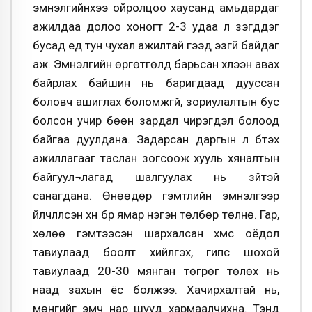
эмнэлгийнхээ ойролцоо хаусанд амьдардаг
ажилдаа долоо хоногт 2-3 удаа л үзэгддэг
бусад үед тун чухал ажилтай гээд эзгүй байдаг
аж. Эмнэлгийн өргөтгөлд барьсан хүлээн авах
байрлах байшин нь баригдаад дууссан
боловч ашиглах боломжгүй, зориулалтын бус
болсон учир бөөн зардал чирэгдэл болоод
байгаа дуулдана. Задарсан даргын үл бүтэх
ажиллагааг таслан зогсоож хууль хяналтын
байгуул¬лагад шалгуулах нь зүйтэй
санагдана. Өнөөдөр гэмтлийн эмнэлгээр
үйлчлүүлсэн хүн бүр ямар нэгэн төлбөр төлнө. Гар,
хөлөө гэмтээсэн шархалсан хүмүүс оёдол
тавиулаад боолт хийлгэх, гипс шохой
тавиулаад 20-30 мянган төгрөг төлөх нь
наад захын ёс болжээ. Хачирхалтай нь,
мөнгийг эмч нар шууд хармаалчихна. Тэнд