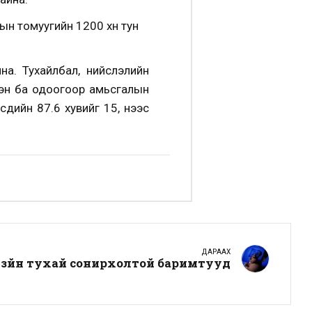
ын томуугийн 1200 хүн тун
йна. Тухайлбал, нийслэлийн
сэн ба одоогоор амьсгалын
дийн 87.6 хувийг 15, үүнээс
ДАРААХ
л зүйн тухай сонирхолтой баримтууд