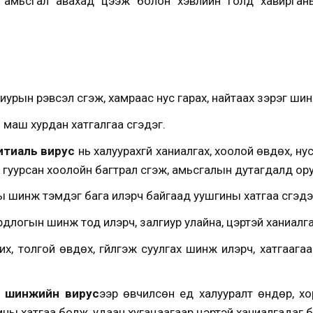
эд амьсгал авахад цээж болон хэвлийн голд хавирга
иурын үрэвсэл үүсгэж, хамраас нус гарах, найтаах зэрэг ши
 маш хурдан хатгалгаа үүсгэдэг.
итиаль вирус
нь халуурахгүй ханиалгах, хоолой өвдөх, н
 гуурсан хоолойн багтрал үүсгэж, амьсгалын дутагдалд ор
 шинж тэмдэг бага илэрч байгаад уушгины хатгаа үүсгэдэ
длогын шинж тод илэрч, залгиур улайна, цэртэй ханиалгаж 
х, толгой өвдөх, гүйлгэж суулгах шинж илэрч, хатгаагаа
в шинжийн вирус
ээр өвчилсөн үед халууралт өндөр, хо
гины хатгаа болж, удаан хугацаагаар цэртэй ханиалгадаг б