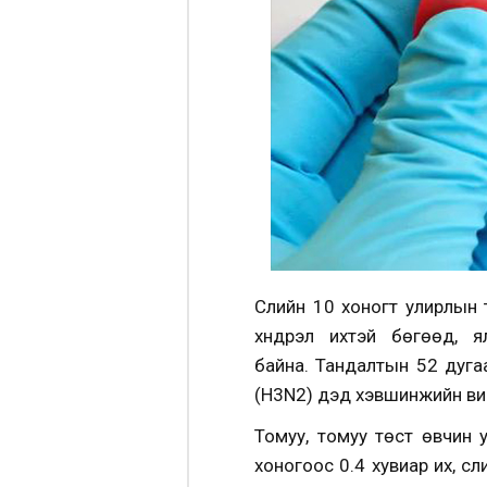
Сүүлийн 10 хоногт улирлы
хүндрэл ихтэй бөгөөд, 
байна. Тандалтын 52 дуга
(H3N2) дэд хэвшинжийн вир
Томуу, томуу төст өвчин 
хоногоос 0.4 хувиар их, сү