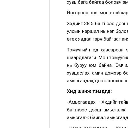
хувь бага байгаа боловч эм
Өнгөрсөн оны мөн үетэй харь
Хүүхдийг 38.5 ба түүнээс д
улсын нэршил нь нэг болов
өгөх явдал гарч байгааг ан
Томуугийн үед хавсарсан 
шаардлагагүй. Мөн томууги
нь буруу юм байна. Эмчил
хувцаслах, амин дэмээр ба
амьсгаадах, цээж хонхолзо
Хүнд шинж тэмдгүүд:
-Амьсгаадах – Хүүхдийг тайв
ба түүнээс дээш амьсгалж 
амьсгалж байвал амьсгаадса