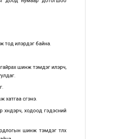
ны доод нумаар дотогшоо
нж тод илэрдэг байна.
усгайрах шинж тэмдэг илэрч,
уулдаг.
г.
хатгаа үүсгэнэ.
р хүндэрч, ходоод гэдэсний
рдлогын шинж тэмдэг түлхүү
айна.