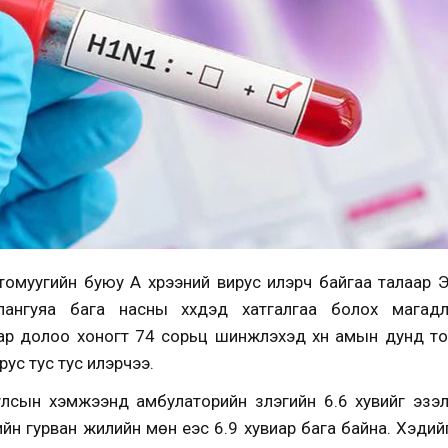
н томуугийн буюу А хүрээний вирус илэрч байгаа талаар
ялангуяа бага насны хүүхдэд хатгалгаа болох мага
ар долоо хоногт 74 сорьц шинжлэхэд хүн амын дунд т
ус тус тус илэрчээ.
улсын хэмжээнд амбулаторийн үзлэгийн 6.6 хувийг эз
үлийн гурван жилийн мөн үеэс 6.9 хувиар бага байна. Хэди