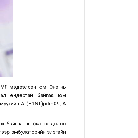
 ЭМЯ мэдээлсэн юм. Энэ нь
длал өндөртэй байгаа юм
омуугийн A (H1N1)pdm09, A
элж байгаа нь өмнөх долоо
йгээр амбулаторийн үзлэгийн