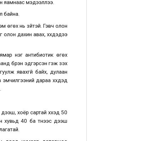
ийн яамнаас мэдээллээ.
ү байна.
м өгөх нь зүйтэй. Гэвч олон
олон дахин авах, хүүхдэдээ
 ямар нэг антибиотик өгөх
нд бүрэн эдгэрсэн гэж үзэх
уулж явахгүй байх, дулаан
 эмчилгээний дараа хүүхдэд
.
 дээш, хоёр сартай хүүхэд 50
н хувьд 40 ба түүнээс дээш
лагатай.