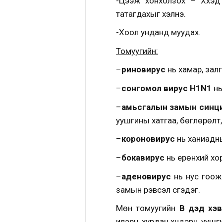
-Цээж хонхолзох – Хүүх
татагдахыг хэлнэ.
-Хоол унданд муудах.
Томуугийн:
–
риновирус
нь хамар, залг
–
сонгомол вирус H1N1
нь
–
амьсгалын замын синц
уушгины хатгаа, бөглөрөлт,
–
короновирус
нь ханиадны
–
бокавирус
нь ерөнхий хор
–
аденовирус
нь нус гоожи
замын үрэвсэл үүсгэдэг.
Мөн томуугийн
В дэд хэ
илэрч, хурдан хүндэрч, ууш