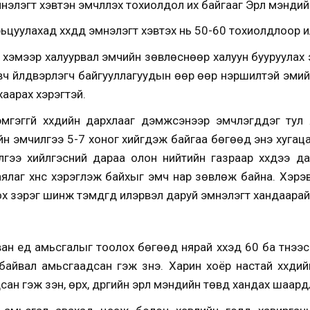
нэлэгт хэвтэн эмчлүүлэх тохиолдол их байгааг Эрүүл мэнд
цуулахад хүүхдүүд эмнэлэгт хэвтэх нь 50-60 тохиолдлоор илү
ээш хэмээр халуурвал эмчийн зөвлөснөөр халуун бууруулах э
ч үйлдвэрлэгч байгууллагуудын өөр өөр нэршилтэй эмийг 
хаарах хэрэгтэй.
эмгэггүй хүүхдийн дархлааг дэмжсэнээр эмчлэгддэг тул
йн эмчилгээ 5-7 хоног хийгдэж байгаа бөгөөд энэ хугацаа
гээ хийлгэсний дараа олон нийтийн газраар хүүхдээ даг
ялаг хүнс хэрэглэж байхыг эмч нар зөвлөж байна. Хэрэв
х зэрэг шинж тэмдгүүд илэрвэл даруй эмнэлэгт хандаарай
ан үед амьсгалыг тоолох бөгөөд нярай хүүхэд 60 ба түүнээс
байвал амьсгаадсан гэж үзнэ. Харин хоёр настай хүүхдий
н гэж үзэн, өрх, дүүргийн эрүүл мэндийн төвд хандах шаард