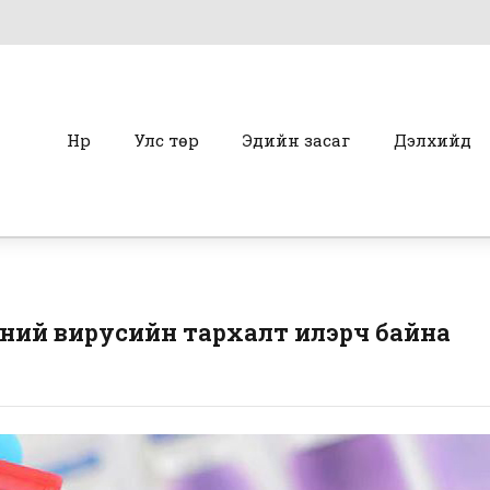
Нүүр
Улс төр
Эдийн засаг
Дэлхийд
эний вирусийн тархалт илэрч байна