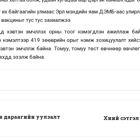
т их байгаагийн улмаас Эрүүл мэндийн яам ДЭМБ-аас улирл
ний вакциныг тус тус захиалжээ.
хдүүд хэвтэн эмчлүүлэх орны тоог нэмэгдүүлэн ажиллаж ба
эр нэмэлтээр 419 зөөврийн орыг нэмж зохицуулалт хий
эвтэн эмчлүүлж байна. Томуу, томуу төст өвчнөөр өвчлөгс
үүхдүүд эзэлж байна.
н дараагийн уулзалт
Хүний сэтгэ