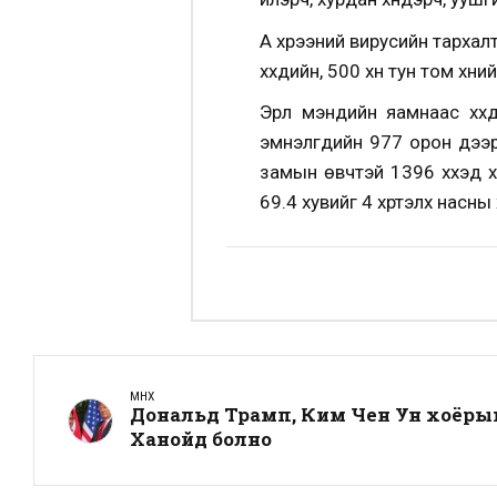
А хүрээний вирусийн тархал
хүүхдийн, 500 хүн тун том хү
Эрүүл мэндийн яамнаас хүү
эмнэлгүүдийн 977 орон дэ
замын өвчтэй 1396 хүүхэд х
69.4 хувийг 4 хүртэлх насны х
ӨМНӨХ
Дональд Трамп, Ким Чен Ун хоёры
Ханойд болно