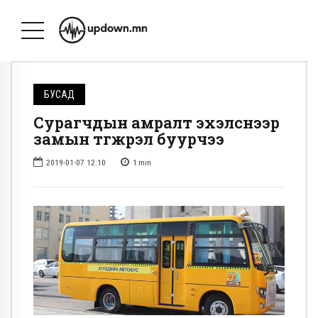
БУСАД
Сурагчдын амралт эхэлснээр
замын түгжрэл буурчээ
2019-01-07 12:10
1
min