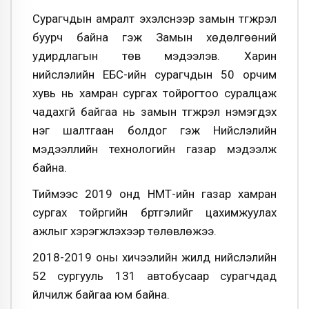
Сурагчдын амралт эхэлснээр замын түгжрэл
буурч байна гэж Замын хөдөлгөөний
удирдлагын төв мэдээлэв. Харин
нийслэлийн ЕБС-ийн сурагчдын 50 орчим
хувь нь хамран сургах тойрогтоо суралцаж
чадахгүй байгаа нь замын түгжрэл нэмэгдэх
нэг шалтгаан болдог гэж Нийслэлийн
мэдээллийн технологийн газар мэдээлж
байна.
Тиймээс 2019 онд НМТ-ийн газар хамран
сургах тойргийн бүртгэлийг цахимжуулах
ажлыг хэрэгжүүлэхээр төлөвлөжээ.
2018-2019 оны хичээлийн жилд нийслэлийн
52 сургууль 131 автобусаар сурагчдад
үйлчилж байгаа юм байна.