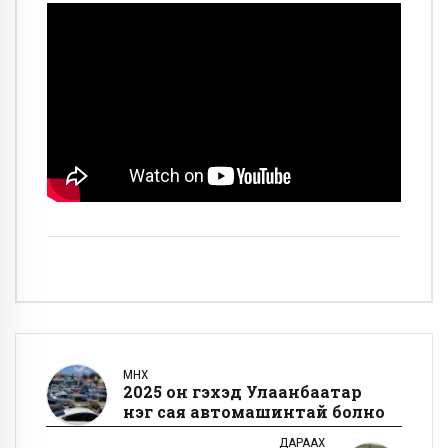
ӨМНӨХ
2025 он гэхэд Улаанбаатар
нэг сая автомашинтай болно
ДАРААХ