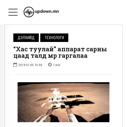
ДЭЛХИЙД
ТЕХНОЛОГИ
“Хас туулай” аппарат сарны
цаад талд мөрөө гаргалаа
2019-01-05 15:00
1
min