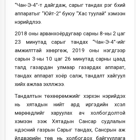
“Чан-Э-4”-т дайгдаж, сарыг тандах үүрэг бүхий
аппаратыг “Юйтү-2” буюу “Хас туулай” хэмээн
нэрийдлээ.
2018 оны арванхоёрдугаар сарны 8-ны 2 цаг
23 минутад сарыг тандах “Чан-Э-4”-ийг
амжилттай хөөргөж, 2019 оны нэгдүгээр
сарын 3-ны 10 цаг 26 минутад сарны цаад
талд газардан улмаар газардах аппарат,
тандах аппарат хоёр салж, тандалт хайгуул
хийх ажлаа эхлүүлжээ.
Тандалтын төхөөрөмжийг хэрхэн нэрийдэх
нь хятадын нийт ард иргэдийн хүсэл
мөрөөдлийг харуулах ач холбогдолтой
хэмээн үзэж Хятадын Сансар судлалын
үндэсний газрын Сарыг тандах, Сансрын аж
үйлдвэрийн төв нь холбогдох байгууллага