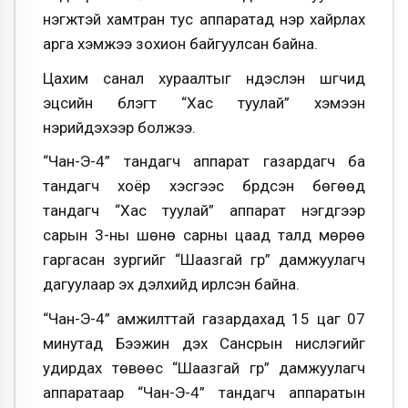
нэгжтэй хамтран тус аппаратад нэр хайрлах
арга хэмжээ зохион байгуулсан байна.
Цахим санал хураалтыг үндэслэн шүүгчид
эцсийн бүлэгт “Хас туулай” хэмээн
нэрийдэхээр болжээ.
“Чан-Э-4” тандагч аппарат газардагч ба
тандагч хоёр хэсгээс бүрдсэн бөгөөд
тандагч “Хас туулай” аппарат нэгдүгээр
сарын 3-ны шөнө сарны цаад талд мөрөө
гаргасан зургийг “Шаазгай гүүр” дамжуулагч
дагуулаар эх дэлхийд ирүүлсэн байна.
“Чан-Э-4” амжилттай газардахад 15 цаг 07
минутад Бээжин дэх Сансрын нислэгийг
удирдах төвөөс “Шаазгай гүүр” дамжуулагч
аппаратаар “Чан-Э-4” тандагч аппаратын