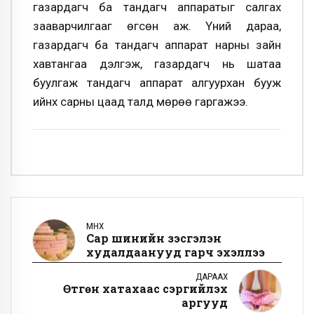
газардагч ба тандагч аппаратыг салгах
зааварчилгааг өгсөн аж. Үүний дараа,
газардагч ба тандагч аппарат нарны зайн
хавтангаа дэлгэж, газардагч нь шатаа
буулгаж тандагч аппарат алгуурхан бууж
ийнхүү сарны цаад талд мөрөө гаргажээ.
ӨМНӨХ
Сар шинийн үзэсгэлэн
худалдаанууд гарч эхэллээ
ДАРААХ
Өтгөн хатахаас сэргийлэх
аргууд