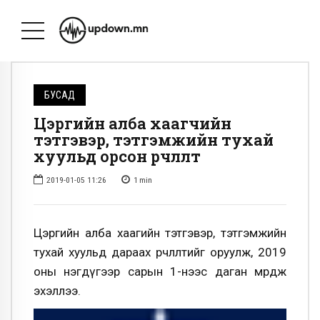
БУСАД
Цэргийн алба хаагчийн
тэтгэвэр, тэтгэмжийн тухай
хуульд орсон өөрчлөлт
2019-01-05 11:26
1
min
Цэргийн алба хаагийн тэтгэвэр, тэтгэмжийн
тухай хуульд дараах өөрчлөлтийг оруулж, 2019
оны нэгдүгээр сарын 1-нээс даган мөрдөж
эхэллээ.
Видео