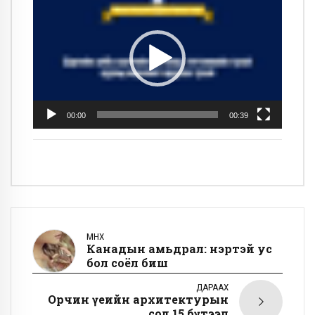
тоглуулагч
00:00
00:39
ӨМНӨХ
Канадын амьдрал: Үнэртэй ус
бол соёл биш
ДАРААХ
Орчин үеийн архитектурын
сод 15 бүтээл