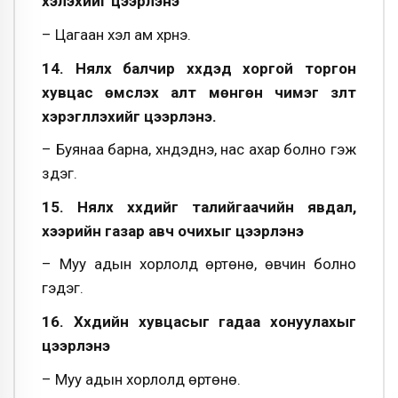
хэлэхийг цээрлэнэ
– Цагаан хэл ам хүрнэ.
14. Нялх балчир хүүхдэд хоргой торгон
хувцас өмсүүлэх алт мөнгөн чимэг зүүлт
хэрэглүүлэхийг цээрлэнэ.
– Буянаа барна, хүндэднэ, нас ахар болно гэж
үздэг.
15. Нялх хүүхдийг талийгаачийн явдал,
үхээрийн газар авч очихыг цээрлэнэ
– Муу адын хорлолд өртөнө, өвчин болно
гэдэг.
16. Хүүхдийн хувцасыг гадаа хонуулахыг
цээрлэнэ
– Муу адын хорлолд өртөнө.