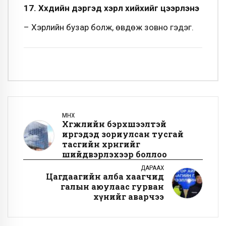
17. Хүүхдийн дэргэд хэрүүл хийхийг цээрлэнэ
– Хэрүүлийн бузар болж, өвдөж зовно гэдэг.
ӨМНӨХ
Хөгжлийн бэрхшээлтэй
иргэдэд зориулсан тусгай
тасгийн хөрөнгийг
шийдвэрлэхээр боллоо
ДАРААХ
Цагдаагийн алба хаагчид
галын аюулаас гурван
хүнийг аварчээ