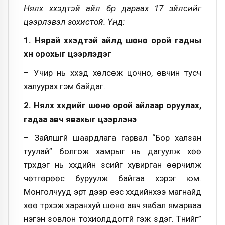
Нялх хүүхэдтэй айл бүр дараах 17 зүйлсийг
цээрлэвэл зохистой. Үүнд:
1. Нярай хүүхэдтэй айлд шөнө орой гадны
хүн орохыг цээрлэдэг
– Учир нь хүүхэд хөлсөж цочно, өвчин тусч
халуурах гэм байдаг.
2. Нялх хүүхдийг шөнө орой айлаар оруулах,
гадаа авч явахыг цээрлэнэ
– Зайлшгүй шаардлага гарвал “Бор халзан
туулай” болгож хамрыг нь дагуулж хөө
түрхдэг нь хүүхдийн зүсийг хувирган өөрчилж
чөтгөрөөс буруулж байгаа хэрэг юм.
Монголчууд эрт дээр үеэс хүүхдийнхээ магнайд
хөө түрхэж харанхуй шөнө авч явбал ямарваа
нэгэн зовлон тохиолддоггүй гэж үздэг. Түүнийг”