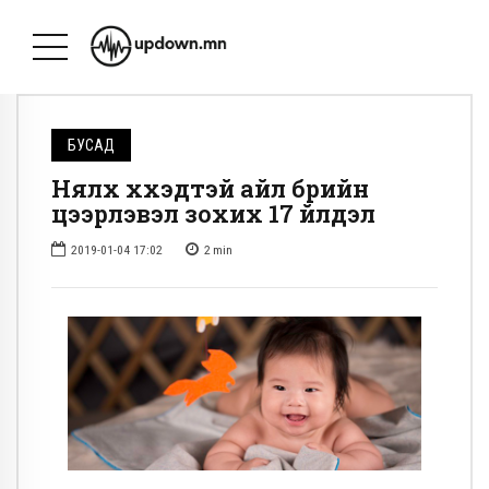
БУСАД
Нялх хүүхэдтэй айл бүрийн
цээрлэвэл зохих 17 үйлдэл
2019-01-04 17:02
2
min