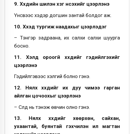
9. Хүүхдийн шилэн хүзүүг үнсэхийг цээрлэнэ
Үнсвээс хэдэр догшин зантай болдог аж.
10. Хүүхэд тургиж наадахыг цээрлэдэг
– Тэнгэр задраана, их салхи салхи шуурга
босно.
11. Хэлд ороогүй хүүхдийг гэдийлгэхийг
цээрлэнэ
Гэдийлгэвээс хэлгий болно гэнэ.
12. Нялх хүүхдийг их дуу чимээ гарган
айлган цочоохыг цээрлэнэ
– Сүлд нь тэнэж өвчин олно гэнэ.
13. Нялх хүүхдийг хөөрхөн, сайхан,
ухаантай, буянтай гэхчилэн ил магтан