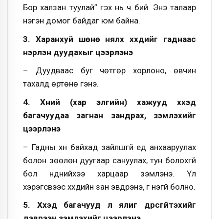
Бор халзан туулай” гэх нь ч бий. Энэ талаар
нэгэн домог байдаг юм байна.
3. Харанхуй шөнө нялх хүүхдийг гаднаас
нэрлэн дуудахыг цээрлэнэ
– Дуудваас буг чөтгөр хорлоно, өвчин
тахалд өртөнө гэнэ.
4. Хүний (хар элгийн) хажууд хүүхэд
багачуудаа загнан зандрах, зэмлэхийг
цээрлэнэ
– Гадны хүн байхад зайлшгүй үед анхааруулах
болон зөөлөн дуугаар сануулах, тун болохгүй
бол нүднийхээ харцаар зэмлэнэ. Үл
хэрэгсвээс хүүхдийн зан эвдрэнэ, үг үнэгүй болно.
5. Хүүхэд багачууд үл ялиг дүрсгүйтэхийг
дэврээн зэмлэхийг цээрлэнэ