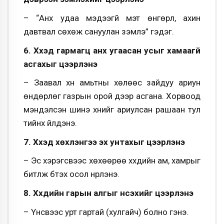
– “Анх удаа мэдээгүй мэт өнгөрүүл, ахин
давтвал сөхөж сануулан зэмлэ” гэдэг.
6. Хүүхэд гармагц анх угаасан усыг хамаагүй
асгахыг цээрлэнэ
– Заавал хүн амьтны хөлөөс зайдуу ариун
өндөрлөг газрын орой дээр асгана. Хорвоод
мэндэлсэн шинэ хүнийг ариулсан рашаан тул
тийнхүү үйлдэнэ.
7. Хүүхэд хөхүүлэнгээ эх унтахыг цээрлэнэ
– Эс хэрэгсвээс хөхөөрөө хүүхдийн ам, хамрыг
битүүлж бүтэх осол нүүрлэнэ.
8. Хүүхдийн гарын алгыг үнсэхийг цээрлэнэ
– Үнсвээс урт гартай (хулгайч) болно гэнэ.