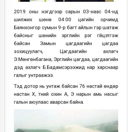
2019 оны нэгдүгээр сарын 03-наас 04-нд
шилжих шөнө 04:00 цагийн орчимд
Баянхонгор сумын 9-р багт айлын гэр шатаж
байсныг шөнийн эргүүлийн үүрэг гүйцэтгэж
байсан Замын цагдаагийн цагдаа
зохицуулагч, Цагдаагийн ахлагч
Э.Мөнгөнбагана, Эргүүлийн цагдаа, цагдаагийн
дэд ахлагч Б.Бадамсэрээжид нар харснаар
галыг унтраажээ.
Тэд дотор нь унтаж байсан 76 настай өндөр
настан Х, түүний охин А, Э нарын амь насыг
галын аюулаас аварсан байна.