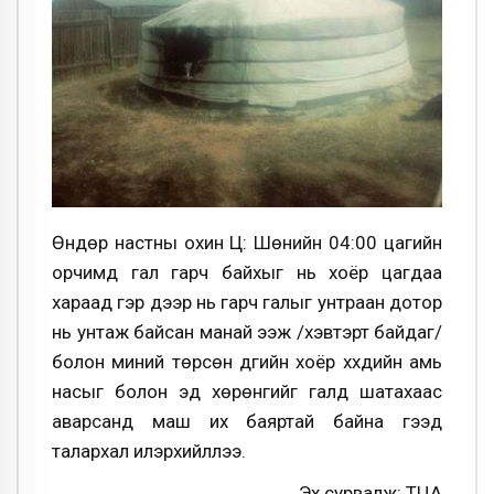
Өндөр настны охин Ц: Шөнийн 04:00 цагийн
орчимд гал гарч байхыг нь хоёр цагдаа
хараад гэр дээр нь гарч галыг унтраан дотор
нь унтаж байсан манай ээж /хэвтэрт байдаг/
болон миний төрсөн дүүгийн хоёр хүүхдийн амь
насыг болон эд хөрөнгийг галд шатахаас
аварсанд маш их баяртай байна гээд
талархал илэрхийллээ.
Эх сурвалж: ТЦА