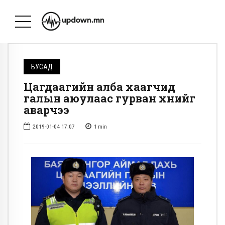
БУСАД
Цагдаагийн алба хаагчид
галын аюулаас гурван хүнийг
аварчээ
2019-01-04 17:07
1
min