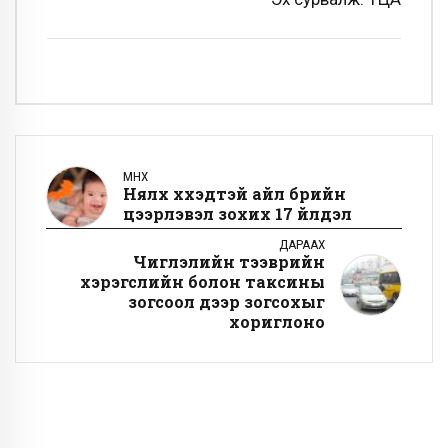
ӨМНӨХ
Нялх хүүхэдтэй айл бүрийн
цээрлэвэл зохих 17 үйлдэл
ДАРААХ
Чиглэлийн тээврийн
хэрэгслийн болон таксины
зогсоол дээр зогсохыг
хориглоно