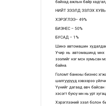
байхад ажлын байр хадгалда
НИЙТ ЗЭЭЛД ЭЗЛЭХ ХУВЬ
ХЭРЭГЛЭЭ– 49%
БИЗНЕС – 50%
БУСАД – 1%
Шинэ автомашин худалдан 
Учир нь автомашинд өмнөх
зээлийг нэг мөсөн хумьсан 
байна.
Голомт банкны бизнес хөгж
шалгуурууд хэвээрээ үйлчи
Үүнийг дагаад авч байсан
хэсэгт буюу өмнө нь урт ху
Хэрэглээний зээл болон биз