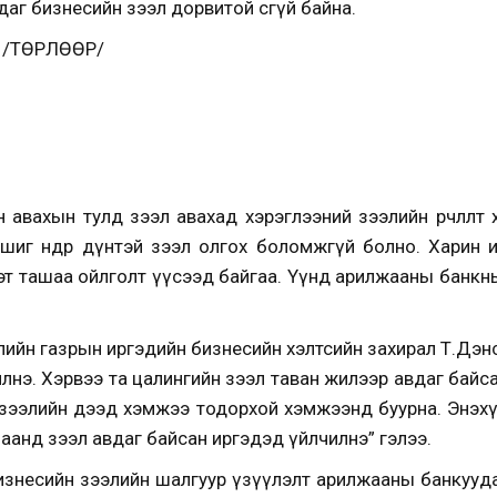
г бизнесийн зээл дорвитой өсөөгүй байна.
 /ТӨРЛӨӨР/
авахын тулд зээл авахад хэрэглээний зээлийн өөрчлөлт
 шиг өндөр дүнтэй зээл олгох боломжгүй болно. Харин 
мэт ташаа ойлголт үүсээд байгаа. Үүнд арилжааны банкны тө
лийн газрын иргэдийн бизнесийн хэлтсийн захирал Т.Дэн
лнэ. Хэрвээ та цалингийн зээл таван жилээр авдаг байса
 зээлийн дээд хэмжээ тодорхой хэмжээнд буурна. Энэх
гацаанд зээл авдаг байсан иргэдэд үйлчилнэ” гэлээ.
несийн зээлийн шалгуур үзүүлэлт арилжааны банкуудад өө