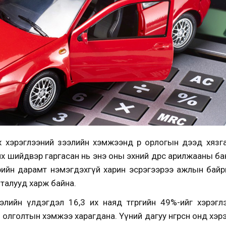
 хэрэглээний зээлийн хэмжээнд өр орлогын дээд хязг
их шийдвэр гаргасан
нь энэ оны эхний өдрөөс арилжааны 
өрийн дарамт нэмэгдэхгүй харин эсрэгээрээ ажлын бай
ж талууд харж байна.
лийн үлдэгдэл 16,3 их наяд төгрөгийн 49%-ийг хэрэгл
эл олголтын хэмжээ харагдана
. Үүний дагуу өнгөрсөн онд хэ