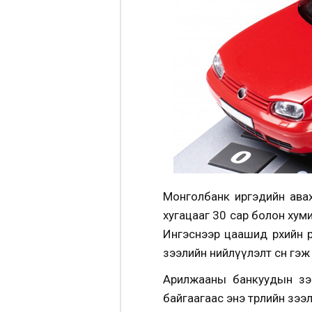
Монголбанк иргэдийн авах
хугацааг 30 сар болон хум
Ингэснээр цаашид өрхийн 
зээлийн нийлүүлэлт өснө гэ
Арилжааны банкуудын зээ
байгаагаас энэ төрлийн зэ