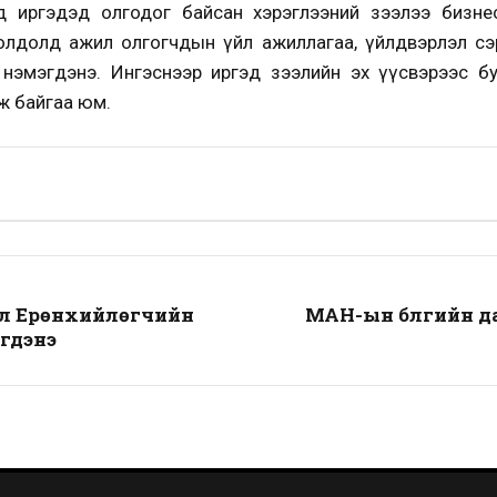
д иргэдэд олгодог байсан хэрэглээний зээлээ бизне
олдолд ажил олгогчдын үйл ажиллагаа, үйлдвэрлэл сэ
 нэмэгдэнэ. Ингэснээр иргэд зээлийн эх үүсвэрээс бу
ж байгаа юм.
бал Ерөнхийлөгчийн
МАН-ын бүлгийн д
гдэнэ