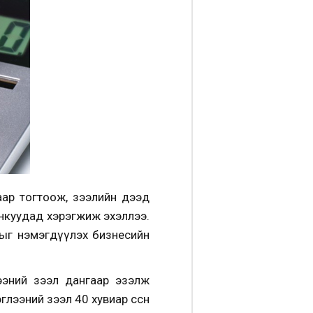
аар тогтоож, зээлийн дээд
банкуудад хэрэгжиж эхэллээ.
рыг нэмэгдүүлэх бизнесийн
ээний зээл дангаар эзэлж
рэглээний зээл 40 хувиар өссөн