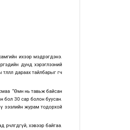
 хамгийн ихээр мэдрэгдэнэ
.
иргэдийн дунд хэрэглээний
лөөлөл дараах тайлбарыг өгч
смаа “Өмнө нь тавьж байсан
н бол 30 сар болон буусан.
үү зээлийн журам тодорхой
рчлөгдөөгүй, хэвээр байгаа
.