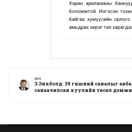
Харин арилжааны банкуу
боломжтой. Ингэсэн тохи
байгаа хүмүүсийн орлого
амьдрах эерэг тал харагда
ӨМНӨХ
З.Энхболд: 39 гишүүний саналыг ав
санаачилсан хуулийн төсөл дэмжи