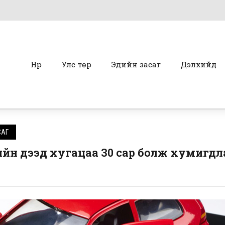
Нүүр
Улс төр
Эдийн засаг
Дэлхийд
САГ
ийн дээд хугацаа 30 сар болж хумигдл