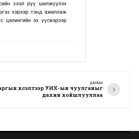
сийн зээл рүү шилжүүлэх
ргэх хэрээр тэнд ажиллаж
с цалингийн эх үүсвэрээр
ДАРААХ
аргын хүсэлтээр УИХ-ын чуулганыг
дахин хойшлууллаа