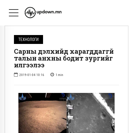
ТЕХНОЛОГИ
Сарны дэлхийд харагддаггүй
талын анхны бодит зургийг
илгээлээ
2019-01-04 10:16
1
min