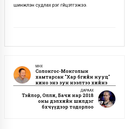
шинжлэн судлах үүрэг гүйцэтгэжээ.
ӨМНӨХ
Солонгос-Монголын
хамтарсан "Хар бөөгийн нууц"
кино энэ зун нээлтээ хийнэ
ДАРААХ
Тэйлор, Олли, Бачи нар 2018
оны дэлхийн шилдэг
бөхчүүдээр тодорлоо