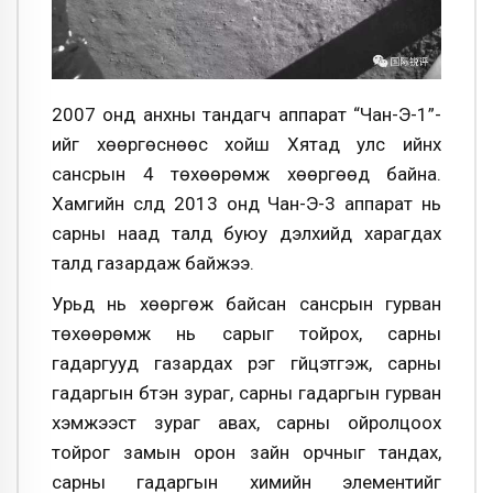
2007 онд анхны тандагч аппарат “Чан-Э-1”-
ийг хөөргөснөөс хойш Хятад улс ийнхүү
сансрын 4 төхөөрөмж хөөргөөд байна.
Хамгийн сүүлд 2013 онд Чан-Э-3 аппарат нь
сарны наад талд буюу дэлхийд харагдах
талд газардаж байжээ.
Урьд нь хөөргөж байсан сансрын гурван
төхөөрөмж нь сарыг тойрох, сарны
гадаргууд газардах үүрэг гүйцэтгэж, сарны
гадаргын бүтэн зураг, сарны гадаргын гурван
хэмжээст зураг авах, сарны ойролцоох
тойрог замын орон зайн орчныг тандах,
сарны гадаргын химийн элементийг