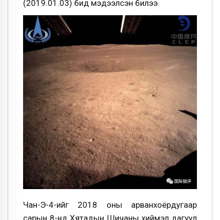
(2019.01.03) бид мэдээлсэн билээ.
Чан-Э-4-ийг 2018 оны арванхоёрдугаар
сарын 8-нд Хятадын Шичаны хиймэл дагуул