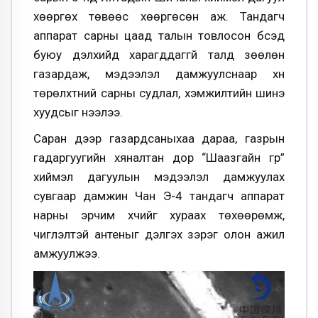
хөөргөх төвөөс хөөргөсөн аж. Тандагч
аппарат сарны цаад талын товлосон бүсэд
буюу дэлхийд харагддаггүй талд зөөлөн
газардаж, мэдээлэл дамжуулснаар хүн
төрөлхтний сарны судлал, хэмжилтийн шинэ
хуудсыг нээлээ.
Саран дээр газардсаныхаа дараа, газрын
гадаргуугийн хяналтан дор “Шаазгайн гүүр”
хиймэл дагуулын мэдээлэл дамжуулах
сувгаар дамжин Чан Э-4 тандагч аппарат
нарны эрчим хүчийг хураах төхөөрөмж,
чиглэлтэй антеныг дэлгэх зэрэг олон ажил
амжуулжээ.