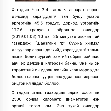
Хятадын Чан Э-4 тандагч аппарат сарны
дэлхийд харагддаггүй тал буюу умард
өргөргийн 45.5 градус, дорнод уртрагийн
177.6 градусын ойролцоо өчигдөр
(2019.01.03) 10 цаг 26 минутад амжилттай
газардаж, “Шаазгайн гүүр” буухиа хиймэл
дагуулаар сарны дэлхийд харагддаггүй талын
анхны бодит зургийг хамгийн ойрын зайнаас
авч эх дэлхийд илгээсэн байна. Энэ нь хүн
төрөлхтний он удаан жилийн хүсэл мөрөөдөл
болсон сарны нууцыг анх удаа нээн илрүүлсэн
онцгой үйл явдал боллоо.
Хятадын станц газардсан сарны хэсэг нь
2500 орчим километр диаметртэй нэн
эртний тогоо юм. Энэ тухай өчигдөр