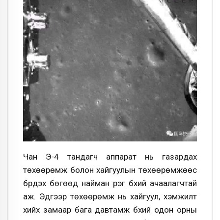
Чан Э-4 тандагч аппарат нь газардах
төхөөрөмж болон хайгуулын төхөөрөмжөөс
бүрдэх бөгөөд найман үүрэг бүхий ачаалагчтай
аж. Эдгээр төхөөрөмж нь хайгуул, хэмжилт
хийх замаар бага давтамж бүхий одон орны