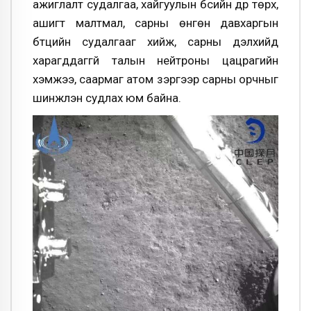
ажиглалт судалгаа, хайгуулын бүсийн дүр төрх,
ашигт малтмал, сарны өнгөн давхаргын
бүтцийн судалгааг хийж, сарны дэлхийд
харагддаггүй талын нейтроны цацрагийн
хэмжээ, саармаг атом зэргээр сарны орчныг
шинжлэн судлах юм байна.