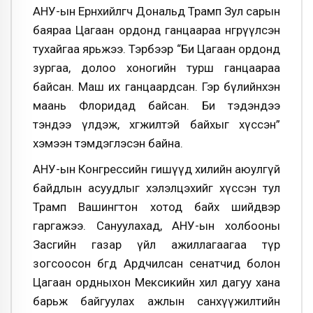
АНУ-ын Ерөнхийлөгч Дональд Трамп Зул сарын
баяраа Цагаан ордонд ганцаараа өнгөрүүлсэн
тухайгаа ярьжээ. Тэрбээр “Би Цагаан ордонд
зургаа, долоо хоногийн турш ганцаараа
байсан. Маш их ганцаардсан. Гэр бүлийнхэн
маань Флоридад байсан. Би тэдэндээ
тэндээ үлдэж, хөгжилтэй байхыг хүссэн”
хэмээн тэмдэглэсэн байна.
АНУ-ын Конгрессийн гишүүд хилийн аюулгүй
байдлын асуудлыг хэлэлцэхийг хүссэн тул
Трамп Вашингтон хотод байх шийдвэр
гаргажээ. Сануулахад, АНУ-ын холбооны
Засгийн газар үйл ажиллагаагаа түр
зогсоосон бөгөөд Ардчилсан сенатчид болон
Цагаан ордныхон Мексикийн хил дагуу хана
барьж байгуулах ажлын санхүүжилтийн