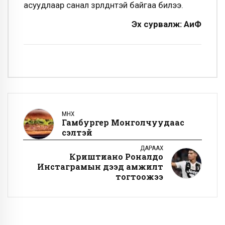
асуудлаар санал зөрөлдөөнтэй байгаа билээ.
Эх сурвалж: АиФ
ӨМНӨХ
Гамбургер Монголчуудаас
үүсэлтэй
ДАРААХ
Криштиано Роналдо
Инстаграмын дээд амжилт
тогтоожээ