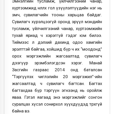
Эмнэлгийн тусламж, үйлчилгээний чанар,
хүртээмжид нөлөөлөх гол үзүүлэлтүүдийн нэг нь
эмч, сувилагчийн тооны харьцаа байдаг.
Сувилагч хүрэлцээгүй оронд эрүүл мэндийн
тусламж, үйлчилгээний чанар, хүртээмжийн
тухай яриад ч хэрэггүй гэдэг юм билээ.
Тиймээс л дэлхий дахинд одоо хамгийн
эрэлттэй байгаа, хойшид бүр ч их “моодонд”
орох мэргэжлийн жагсаалтад сувилагч
дээгүүр эрэмбэлэгдсэн хэрэг. Манай
Засгийн газраас 2014 онд баталсан
“Тэргүүлэх чиглэлийн 20 мэргэжил”-ийн
жагсаалтад ч сувилагч багтсан. Багтах
багтахдаа бүр тэргүүн эгнээнд нь оройлж
яваа. Гэтэл яагаад энэ мэргэжлийг сонгон
суралцах хүсэл сонирхол хүүхдүүдэд төрөхгүй
байна вэ.