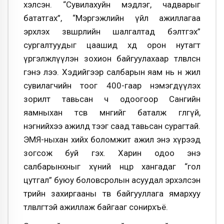
хэлсэн. “Сувилахуйн мэдлэг, чадварыг
бататгах”, “Мэргэжлийн үйл ажиллагаа
эрхлэх зөвшөөрлийн шалгалтад бэлтгэх”
сургалтуудыг цаашид хөдөө орон нутагт
үргэлжлүүлэн зохион байгуулахаар төлөвлөсөн
гэнэ лээ. Хэдийгээр салбарын яам нь өнөө жил
сувилагчийн тоог 400-гаар нэмэгдүүлэх
зорилт тавьсан ч одоогоор Сангийн
яамныхан төсөв мөнгийг баталж өгөлгүй,
нэгнийхээ ажилд тээг саад тавьсан сурагтай.
ЭМЯ-ныхан хийх боломжит ажил энэ хүрээд
зогсож буй гэх. Харин одоо энэ
салбарынхныг хүний нөөцөөр хангадаг “гол
цутгал” буюу боловсролын асуудал эрхэлсэн
төрийн захиргааны төв байгууллага ямархуу
төлөвлөгөөтэй ажиллаж байгааг сонирхъё.