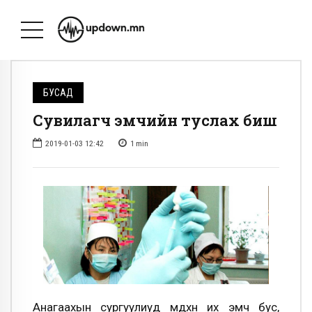
БУСАД
Сувилагч эмчийн туслах биш
2019-01-03 12:42
1
min
Анагаахын сургуулиуд мөдхөн их эмч бус,