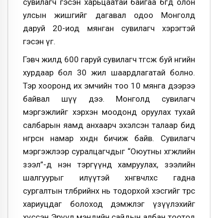
сувилагч гэсэн харьцаатай байгаа бөгөөд олон
улсын жишгийг дагавал одоо Монголд
даруй 20-иод мянган сувилагч хэрэгтэй
гэсэн үг.
Гэвч жилд 600 гаруй сувилагч төгсөж буй өнөөгийн
хурдаар бол 30 жил шаардлагатай болно.
Тэр хооронд их эмчийн тоо 10 мянга дээрээ
байвал шүү дээ. Монголд сувилагч
мэргэжлийг хэрхэн моодонд оруулах тухай
салбарын яамд анхаарч эхэлсэн талаар бид
өнгөрсөн намар хөндөн бичиж байв. Сувилагч
мэргэжлээр суралцагчдыг “Оюутны хөгжлийн
зээл”-д нэн тэргүүнд хамруулах, зээлийн
шалгуурыг илүүтэй хөнгөвчлөхөөс гадна
сургалтын төлбөрийнх нь тодорхой хэсгийг төрөөс
хариуцдаг болоход дэмжлэг үзүүлэхийг
хүссэн Эрүүл мэндийн сайдын албан тоотод