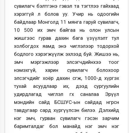
сувилагч бэлтгэнэ гэвэл та тэгтлээ гайхаад
хэрэггүй л болов уу. Учир нь одоогийн
байдлаар Монголд 11 мянга гаруй сувилагч,
10 500 их эмч байгаа нь олон улсын
жишгээс гурав дахин бага үзүүлэлт тул
холбогдох яамд энэ чиглэлээр тодорхой
бодлого хэрэгжүүлж эхлээд буй. Жишээ нь,
эмч мэргэжлээр элсэгчдийнхээ тоог
нэмэхгүй, харин сувилагч болохоор
элсэгчдийг хоёр дахин өсгөж, 1000-д хүргэх
тухай асуудлаар их, дээд сургуулийн
удирдлагад чиглэл өгөх саналаа Эрүүл
мэндийн сайд БСШУС-ын сайдад өнгөрсөн
тавдугаар сард хүргүүлсэн билээ. Дэлхийд
нэг эмч, гурван сувилагч гэсэн зарчим
баримталдаг бол манайд нэг эмч нэг