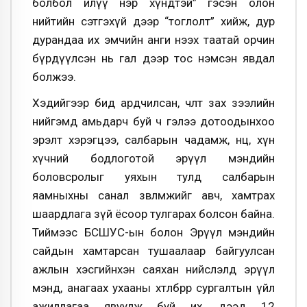
болбол илүү нэр хүндтэй” гэсэн олон
нийтийн сэтгэхүй дээр “тоглолт” хийж, дур
дурандаа их эмчийн анги нээх таатай орчин
бүрдүүлсэн нь гал дээр тос нэмсэн явдал
болжээ.
Хэдийгээр бид ардчилсан, чөлөөт зах зээлийн
нийгэмд амьдарч буй ч гэлээ дотоодынхоо
эрэлт хэрэгцээ, салбарын чадамж, нөөц, хүн
хүчний бодлоготой эрүүл мэндийн
боловсролыг уяхын тулд салбарын
яамныхны санал зөвлөмжийг авч, хамтрах
шаардлага зүй ёсоор тулгарах болсон байна.
Тиймээс БСШУС-ын болон Эрүүл мэндийн
сайдын хамтарсан тушаалаар байгуулсан
ажлын хэсгийнхэн саяхан нийслэлд эрүүл
мэнд, анагаах ухааны хөтөлбөрөөр сургалтын үйл
ажиллагаа явуулж буй их, дээд 12