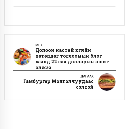
ӨМНӨХ
Долоон настай хүүгийн
хөтөлдөг тоглоомын блог
жилд 22 сая долларын ашиг
олжээ
ДАРААХ
Гамбургер Монголчуудаас
үүсэлтэй