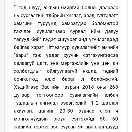
“Төгсөөд шууд ажлын байртай болно, дээрээс
нь сургалтын төлбөрийн хөнгөлөлт, зээл, тэтгэлэгт
хамгийн түрүүнд хамрагдах боломжтой
гэхчлэн сувилагчаар сурвал ийм давуу
талууд бий” гэдэг хөшүүрэг энд үгүйлэгдээд
байгаа хэрэг. Нөгөөтээгүүр, сувилагчийг эмчийн
“зарц” гэж үздэг хуучин сэтгэхүйгээсээ
салаагүй цагт, энэ мэргэжлийн үнэ цэн, ач
холбогдлыг ойлгуулаагүй нөхцөлд тэдний
сонголтод нөлөөлөх бараг л боломжгүй.
Хэдийгээр Засгийн газрын 2018 оны 263
дугаар тогтоолоор сувилагчийн албан
тушаалын ангилал зэрэглэлийг 1-2 шатлал
ахиулан, цалинг 20-30 хувиар өсгөсөн ч
монголчуудын оюун сэтгэхүйд 50, 60
жилийн тэртээгээс суусан ялгаварлал шууд