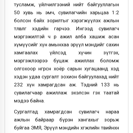
тусламж, үйлчилгээний нийт байгууллагын
50 хувь нь эмч, сувилагчийн харьцаа 1:2
болсон байх зорилтыг хэрэгжүүлэх ажлын
төлөвлөгөө хэдийн гарчээ. Ингээд сувилагч
мэргэжилтэй ч өөр ажил алба хашиж асан
хүмүүсийг хүн амынхаа эрүүл мэндийг сахин
хамгаалах үйлсэд хүчин зүтгэх,
мэргэжлээрээ буцаж ажиллах боломж
олгохоор өнгөрсөн хоёр сарын хугацаанд хэд
хэдэн удаа сургалт зохион байгуулахад нийт
232 хүн хамрагдсан аж. Тэдний 133 нь
сувилагчаар ажиллаж эхэлсэн гэх таатай
мэдээ байна.
Сургалтад хамрагдсан сувилагч нараа
ажлын байраар бүрэн хангахыг зорьж
буйгаа ЭМЯ, Эрүүл мэндийн хөгжлийн төвийнхөн