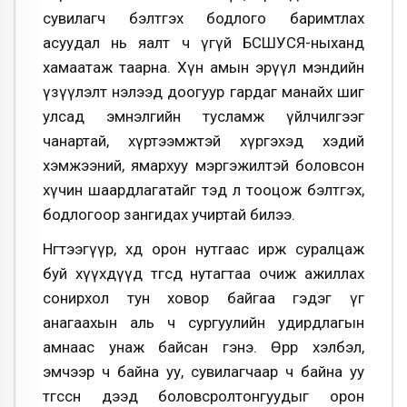
сувилагч бэлтгэх бодлого баримтлах
асуудал нь яалт ч үгүй БСШУСЯ-ныханд
хамаатаж таарна. Хүн амын эрүүл мэндийн
үзүүлэлт нэлээд доогуур гардаг манайх шиг
улсад эмнэлгийн тусламж үйлчилгээг
чанартай, хүртээмжтэй хүргэхэд хэдий
хэмжээний, ямархуу мэргэжилтэй боловсон
хүчин шаардлагатайг тэд л тооцож бэлтгэх,
бодлогоор зангидах учиртай билээ.
Нөгөөтээгүүр, хөдөө орон нутгаас ирж суралцаж
буй хүүхдүүд төгсөөд нутагтаа очиж ажиллах
сонирхол тун ховор байгаа гэдэг үг
анагаахын аль ч сургуулийн удирдлагын
амнаас унаж байсан гэнэ. Өөрөөр хэлбэл,
эмчээр ч байна уу, сувилагчаар ч байна уу
төгссөн дээд боловсролтонгуудыг орон