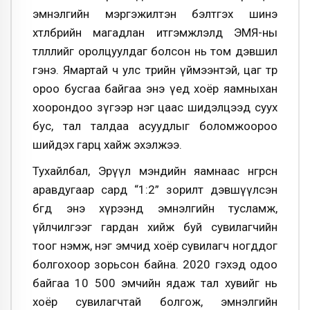
эмнэлгийн мэргэжилтэн бэлтгэх шинэ
хөтөлбөрийн магадлан итгэмжлэлд ЭМЯ-ны
төлөөллийг оролцуулдаг болсон нь том дэвшил
гэнэ. Ямартай ч улс төрийн үймээнтэй, цаг төр
ороо бусгаа байгаа энэ үед хоёр яамныхан
хоорондоо зүгээр нэг цаас шидэлцээд суух
бус, тал талдаа асуудлыг боломжоороо
шийдэх гарц хайж эхэлжээ.
Тухайлбал, Эрүүл мэндийн яамнаас өнгөрсөн
аравдугаар сард “1:2” зорилт дэвшүүлсэн
бөгөөд энэ хүрээнд эмнэлгийн тусламж,
үйлчилгээг гардан хийж буй сувилагчийн
тоог нэмж, нэг эмчид хоёр сувилагч ногддог
болгохоор зорьсон байна. 2020 гэхэд одоо
байгаа 10 500 эмчийн ядаж тал хувийг нь
хоёр сувилагчтай болгож, эмнэлгийн