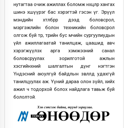
нутагтаа очиж ажиллах боломж нөхцөлөөр хангах
шинэ хөшүүрэг бас хэрэгтэй гэсэн үг. Эрүүл
мэндийн хөтөлбөрөөр дээд боловсрол,
мэргэжлийн болон техникийн боловсрол
олгож буй төр, төрийн бус өмчийн сургуулиудын
үйл ажиллагаатай танилцаж, цаашид авч
хэрэгжүүлэх арга хэмжээний санал
боловсруулах зорилготой ажлын
хэсгийнхний шалгалтын дүнг нэгтгэн
Үндэсний аюулгүй байдлын зөвлөлд удахгүй
танилцуулах аж. Үүний дараа олон зүйл, хийх
ажил ч тодорхой болох найдлага тавьж буй
бололтой.