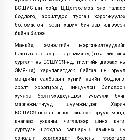
БСШУС-ын сайд Ц.Цогзолмаа энэ талаар
бодлого, зорилтдоо тусган хэрэгжүүлэх
боломжтой гэсэн хариу бичгээр илгээсэн
байна билээ.
Манайд эмнэлгийн мэргэжилтнүүдийг
бэлтгэх тогтолцоо өөр өөр яаманд (төгсөлтийн өмнөх
сургалт нь БСШУСЯ-нд, төгсөлтийн дараах нь
ЭМЯ-нд) харьяалагдаж байгаа нь эрүүл
мэндийн салбарын хүний нөөцийн бодлого,
эрэлт хэрэгцээнд нийцүүлэн боловсон
хүчнээ бэлтгэхэдхүндрэл учруулж буйг
мэргэжилтнүүд шүүмжилдэг. Харин
БСШУСЯ-ныхан өнгөрсөн жилээс эрүүл мэнд,
анагаах ухааны чиглэлээр шинэ анги,
сургууль нээхдээ салбарын яамных нь
саналыг харгалздаг болсны зэрэгцээ