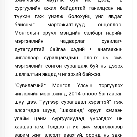
сургуулийн ажил байдалтай танилцсан нь
түүхэн гэж үнэлж болохуйц үйл явдал
байсныг мэргэжилтнүүд онцоллоо.
Монголын эрүүл мэндийн салбарт нарийн
мэргэжлийн чадварлаг сувилагч
дутагдалтай байгаа хэдий ч анагаахын
чиглэлээр суралцагчдын олонх нь эмч
мэргэжлийг сонгон суралцаж буй нь дээрх
шалгалтын явцад ч илэрхий байжээ.
“Сувилагчийг Монгол Улсын тэргүүлэх
чиглэлийн мэргэжилд 2014 оноос багтаасан
шүү дээ. Түүгээр суралцвал хэрэгтэй” гэж
элсэгчдээ шууд “шахаанд” оруул хэмээн
улайм цайм сургуулиудад үүрэгдэх нь
хаашаа юм. Гэхдээ л их эмч мэргэжлээр
зарим жил элсэлт авахгүй, оронд нь зөвхөн