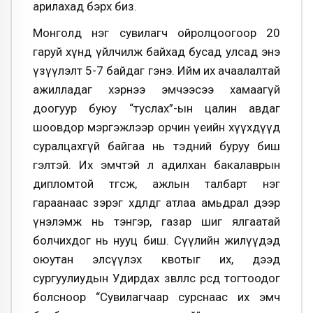
арилахад бэрх биз.
Монголд нэг сувилагч ойролцоогоор 20
гаруй хүнд үйлчилж байхад бусад улсад энэ
үзүүлэлт 5-7 байдаг гэнэ. Ийм их ачаалалтай
ажилладаг хэрнээ эмчээсээ хамаагүй
доогуур буюу “туслах”-ын цалин авдаг
шоовдор мэргэжлээр орчин үеийн хүүхдүүд
суралцахгүй байгаа нь тэдний буруу биш
гэлтэй. Их эмчтэй л адилхан бакалаврын
дипломтой төгсөж, ажлын талбарт нэг
гараанаас зэрэг хөдөлдөг атлаа амьдрал дээр
үнэлэмж нь тэнгэр, газар шиг ялгаатай
болчихдог нь нууц биш. Сүүлийн жилүүдэд
оюутан элсүүлэх квотыг их, дээд
сургуулиудын Удирдах зөвлөлөөс өөрсдөө тогтоодог
болсноор “Сувилагчаар сурснаас их эмч