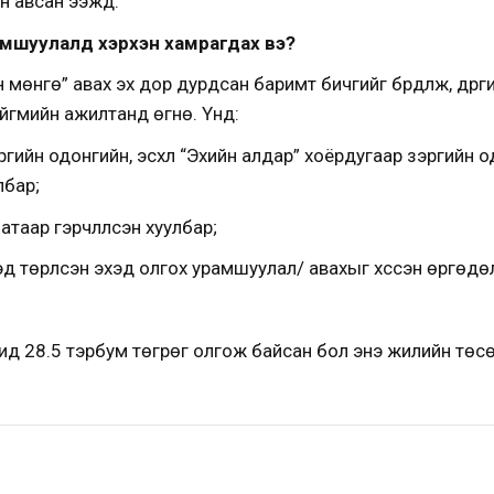
 авсан ээжүүд.
амшуулалд хэрхэн хамрагдах вэ?
мөнгө” авах эх дор дурдсан баримт бичгийг бүрдүүлж, дүүрг
ийгмийн ажилтанд өгнө. Үүнд:
эргийн одонгийн, эсхүл “Эхийн алдар” хоёрдугаар зэргийн 
лбар;
таар гэрчлүүлсэн хуулбар;
эд төрүүлсэн эхэд олгох урамшуулал/ авахыг хүссэн өргөдө
д 28.5 тэрбум төгрөг олгож байсан бол энэ жилийн төсө