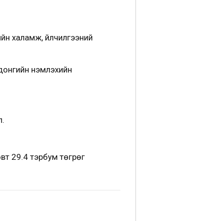
ийн халамж, үйлчилгээний
одонгийн үнэмлэхийн
л.
вт 29.4 тэрбум төгрөг