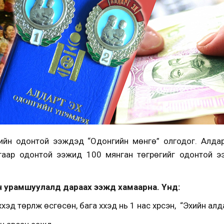
йн одонтой ээжүүдэд “Одонгийн мөнгө” олгодог. Алдар
гаар одонтой ээжид 100 мянган төгрөгийг одонтой ээ
 урамшуулалд дараах ээжүүд хамаарна. Үүнд:
үхэд төрүүлж өсгөсөн, бага хүүхэд нь 1 нас хүрсэн, “Эхийн а