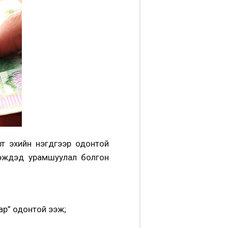
т эхийн нэгдүгээр одонтой
жүүдэд урамшуулал болгон
лдар” одонтой ээж;