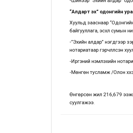
-Шинээр “Эхийн алдар” одон
“Алдарт эх” одонгийн ур
Хуульд зааснаар “Одонгийн 
байгууллага, эсхүл сумын н
-”Эхийн алдар” нэгдүгээр з
нотариатаар гэрчлүүлсэн хуу
-Иргэний үнэмлэхийн нотариа
-Мөнгөн тусламж /Олон хүүх
Өнгөрсөн жил 216,679 ээжи
суулгажээ.