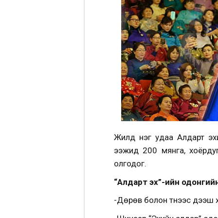
Жилд нэг удаа Алдарт эхи
ээжид 200 мянга, хоёрду
олгодог.
“Алдарт эх”-ийн одонгийн
-Дөрөв болон түүнээс дээш хү