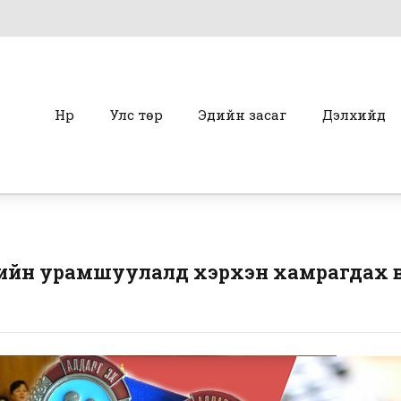
Нүүр
Улс төр
Эдийн засаг
Дэлхийд
гийн урамшуулалд хэрхэн хамрагдах 