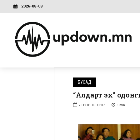
2026-08-08
БУСАД
“Алдарт эх” одон
2019-01-03 10:07
1
min