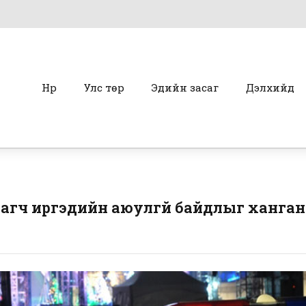
Нүүр
Улс төр
Эдийн засаг
Дэлхийд
хаагч иргэдийн аюулгүй байдлыг ханга