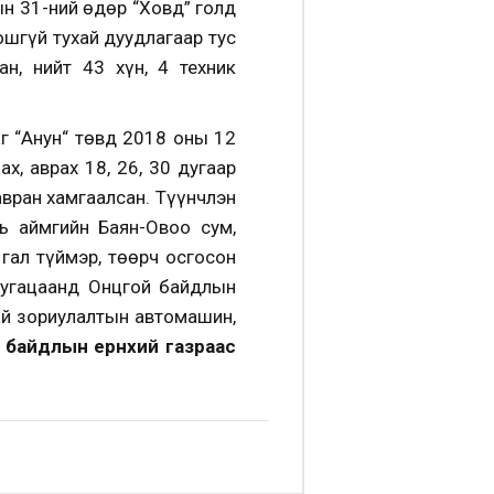
ын 31-ний өдөр “Ховд” голд
ошгүй тухай дуудлагаар тус
н, нийт 43 хүн, 4 техник
г “Анун“ төвд 2018 оны 12
х, аврах 18, 26, 30 дугаар
авран хамгаалсан. Түүнчлэн
ь аймгийн Баян-Овоо сум,
 гал түймэр, төөрч осгосон
хугацаанд Онцгой байдлын
ай зориулалтын автомашин,
байдлын ерөнхий газраас