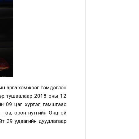
рын арга хэмжээг тэмдэглэн
эр тушаалаар 2018 оны 12
н 09 цаг хүртэл гамшгаас
төв, орон нутгийн Онцгой
ийт 29 удаагийн дуудлагаар