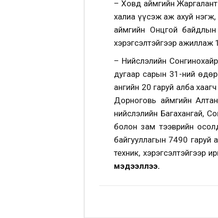
– Ховд аймгийн Жаргалант 
халиа үүсэж аж ахуй нэгж,
аймгийн Онцгой байдлын 
хэрэгсэлтэйгээр ажиллаж 1
– Нийслэлийн Сонгинохайр
дугаар сарын 31-ний өдөр 
ангийн 20 гаруй алба хааг
Дорноговь аймгийн Алтан
нийслэлийн Багахангай, Со
болон зам тээврийн осол
байгууллагын 7490 гаруй 
техник, хэрэгсэлтэйгээр 
мэдээллээ.