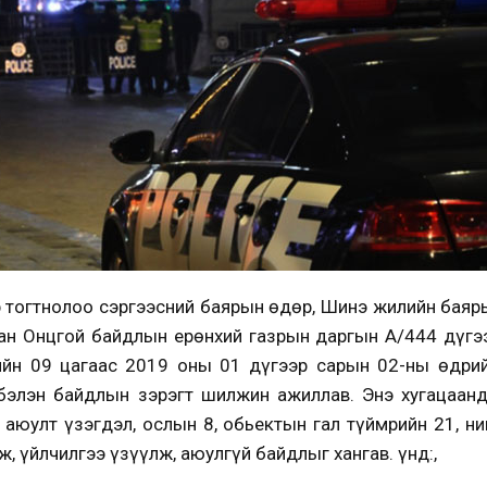
ар тогтнолоо сэргээсний баярын өдөр, Шинэ жилийн бая
лан Онцгой байдлын ерөнхий газрын даргын А/444 дүгэ
ийн 09 цагаас 2019 оны 01 дүгээр сарын 02-ны өдрий
бэлэн байдлын зэрэгт шилжин ажиллав. Энэ хугацаанд 
 аюулт үзэгдэл, ослын 8, обьектын гал түймрийн 21, н
 үйлчилгээ үзүүлж, аюулгүй байдлыг хангав. Үүнд:,