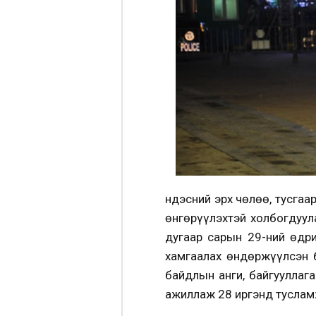
Үндэсний эрх чөлөө, тусга
өнгөрүүлэхтэй холбогдуу
дугаар сарын 29-ний өдр
хамгаалах өндөржүүлсэн 
байдлын анги, байгууллага
ажиллаж 28 иргэнд тусламж,