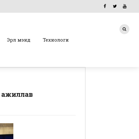
Эрүүл мэнд
Технологи
н ажиллав