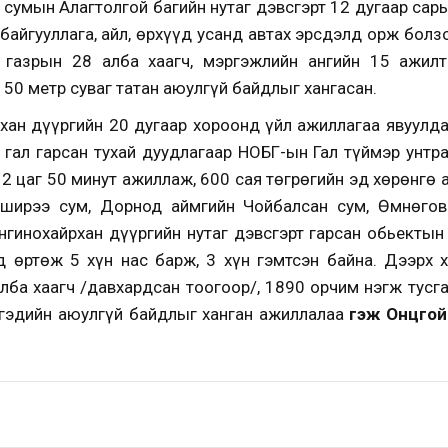
сумын Алагтолгой багийн нутаг дэвсгэрт 12 дугаар сар
 байгууллага, айл, өрхүүд усанд автах эрсдэлд орж болз
газрын 28 алба хаагч, мэргэжлийн ангийн 15 ажилта
50 метр суваг татан аюулгүй байдлыг хангасан.
хан дүүргийн 20 дугаар хороонд үйл ажиллагаа явуулда
гал гарсан тухай дуудлагаар НОБГ-ын Гал түймэр унтраа
ч 2 цаг 50 минут ажиллаж, 600 сая төгрөгийн эд хөрөнгө 
ширээ сум, Дорнод аймгийн Чойбалсан сум, Өмнөгов
нгинохайрхан дүүргийн нутаг дэвсгэрт гарсан обьектын
д өртөж 5 хүн нас барж, 3 хүн гэмтсэн байна. Дээрх 
алба хаагч /давхардсан тоогоор/, 1890 орчим нэгж тусг
иргэдийн аюулгүй байдлыг ханган ажиллалаа
гэж Онцгой 