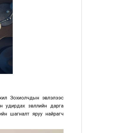
жил Зохиолчдын эвлэлээс
удирдах зөвлөлийн дарга
ийн шагналт яруу найрагч