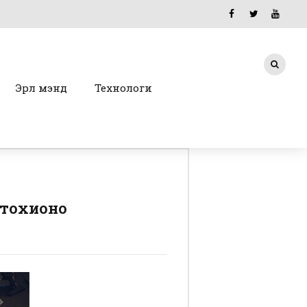
Эрүүл мэнд
Технологи
 тохионо