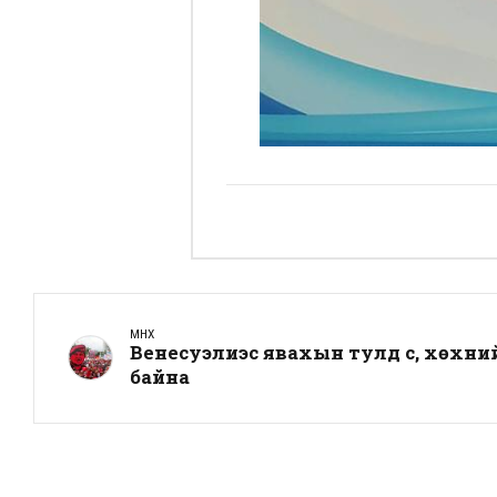
ӨМНӨХ
Венесуэлиэс явахын тулд үс, хөхний 
байна