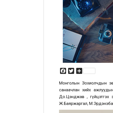
Facebook
Twitter
Share
Монголын Зохиолчдын эв
санаачлан хийх ажлууды
До.Цэнджав , гүйцэтгэх 
Ж.Баяржаргал, М.Эрдэнэбат,