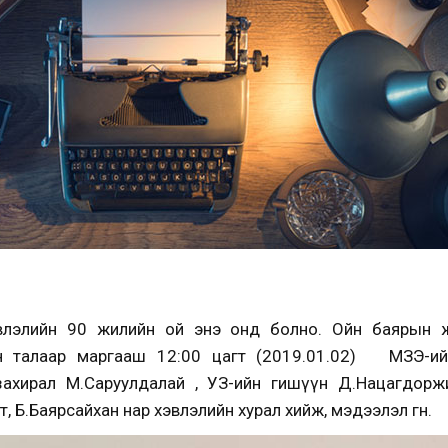
лэлийн 90 жилийн ой энэ онд болно. Ойн баярын 
н талаар маргааш 12:00 цагт (2019.01.02) МЗЭ-ийн 
захирал М.Саруулдалай , УЗ-ийн гишүүн Д.Нацагдорж
 Б.Баярсайхан нар хэвлэлийн хурал хийж, мэдээлэл өгнө.