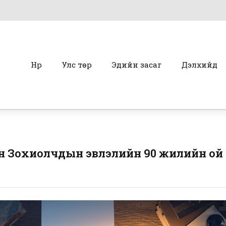
Нүүр
Улс төр
Эдийн засаг
Дэлхийд
 Зохиолчдын эвлэлийн 90 жилийн ой