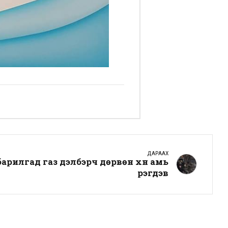
ДАРААХ
арилгад газ дэлбэрч дөрвөн хүн амь
үрэгдэв