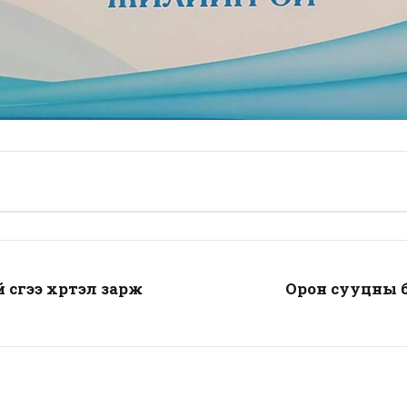
сүүгээ хүртэл зарж
Орон сууцны б