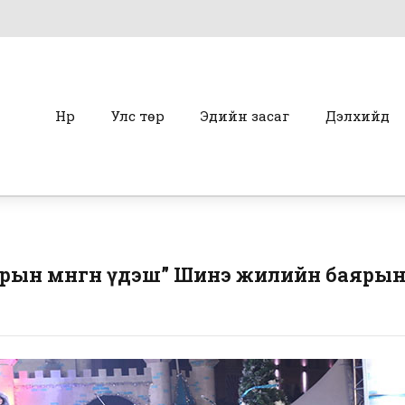
Нүүр
Улс төр
Эдийн засаг
Дэлхийд
арын мөнгөн үдэш” Шинэ жилийн баярын