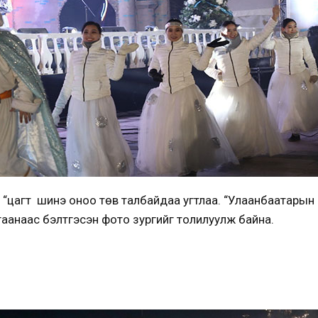
0) “цагт шинэ оноо төв талбайдаа угтлаа. “Улаанбаатары
агаанаас бэлтгэсэн фото зургийг толилуулж байна.