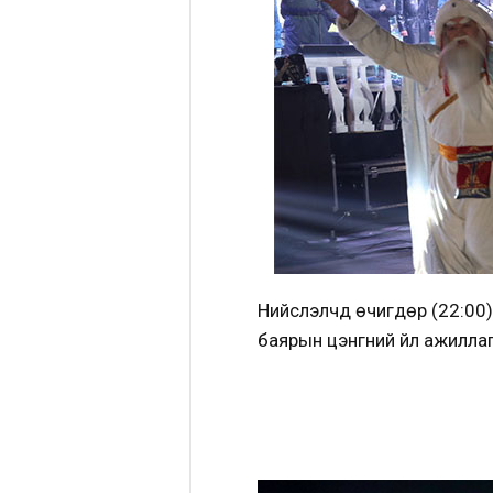
Нийслэлчүүд өчигдөр (22:0
баярын цэнгүүний үйл ажилл