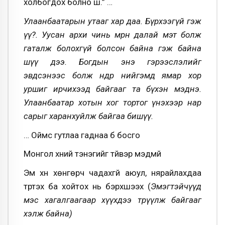
холбогдох болно шүү.” …
Улаанбаатарын утааг хар даа. Бүрхээгүй гэж
үү?. Уусан архи чинь мөрөн далай мэт болж
гаталж болохгүй болсон байна гэж байна
шүү дээ. Богдын энэ гэрээслэлийг
эвдсэнээс болж өнөөдөр нийгэмд ямар хор
уршиг ирчихээд байгааг та бүхэн мэднэ.
Улаанбаатар хотын хог тортог үнэхээр нар
сарыг харанхуйлж байгаа бишүү.
… Оймс гутлаа гаднаа бүү босго
Монгол хүний тэнэгийг түйвэр мэдмүй
Эм хүн хөнгөрч чадахгүй аюул, нярайлахдаа
түүртэх ба хойтох нь бэрхшээх (
Эмэгтэйчүүд
мэс хагалгаагаар хүүхдээ төрүүлж байгааг
хэлж байна)