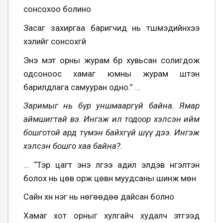
сонсохоо болино
Засаг захиргаа баригчид нь түшмэдийнхээ
хэлийг сонсохгүй
Энэ мэт орны журам бүр хувьсан солигдож
одсоноос хамаг юмны журам шүтэн
барилдлага самууран одно.” …
Заримыг нь бүр уншмааргүй байна. Ямар
аймшигтай вэ. Ингэж ил тодоор хэлсэн ийм
бошготой ард түмэн байхгүй шүү дээ. Ингэж
хэлсэн бошго хаа байна?.
… “Тэр цагт энэ лүгээ адил элдэв нүгэлтэн
болох нь цөв орж цөвүүн муудсаны шинж мөн
Сайн хүн нэг нь нөгөөдөө дайсан болно
Хамаг хот орныг хулгайч худалч этгээд