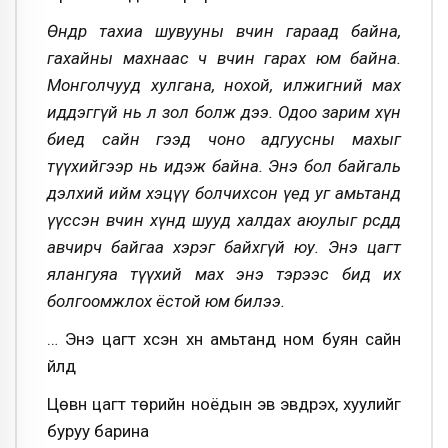
Өнөөдөр тахиа шувууны өвчин гараад байна,
гахайны махнаас ч өвчин гарах юм байна.
Монголчууд хулгана, нохой, илжигний мах
иддэггүй нь л зол болж дээ. Одоо зарим хүн
биед сайн гээд чоно адгуусны махыг
түүхийгээр нь идэж байна. Энэ бол байгаль
дэлхий ийм хэцүү болчихсон үед уг амьтанд
үүссэн өвчин хүнд шууд халдах аюулыг өөрсөддөө
авчирч байгаа хэрэг байхгүй юу. Энэ цагт
ялангуяа түүхий мах энэ тэрээс бид их
болгоомжлох ёстой юм билээ.
… Энэ цагт үхсэн хүн амьтанд ном буян сайн
үйлд
Цөвүүн цагт төрийн ноёдын эв эвдрэх, хуулийг
буруу барина