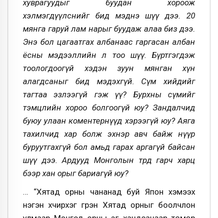
хуврагуудыг буудан хороож
хэлмэгдүүлснийг бид мэднэ шүү дээ. 20
мянга гаруй лам нарыг буудаж алаа биз дээ.
Энэ бол цагаатгах албанаас гаргасан албан
ёсны мэдээллийн л тоо шүү. Бүртгэгдэж
тоологдоогүй хэдэн зуун мянган хүн
алагдсаныг бид мэдэхгүй. Сүм хийдийг
тагтаа эзлээгүй гэж үү? Бурхны сүмийг
тэмцлийн хороо болгоогүй юу? Зандалчид
буюу улаан коментернүүд хэрээгүй юу? Аяга
тахилчид хар болж эхнэр авч байж нүүр
буруутгахгүй бол амьд гарах аргагүй байсан
шүү дээ. Ардууд Монголын төрд гарч харц
бээр хан орыг бариагүй юу?
… “Хятад орны чананад буй Япон хэмээх
нэгэн хүчирхэг гүрэн Хятад орныг боолчлон
улмаар Монгол орны зүг хандсанаар төмөр