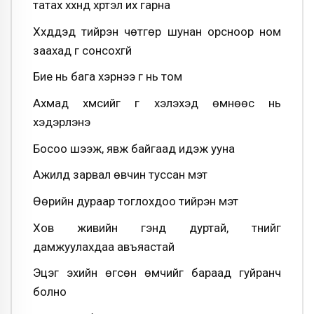
татах хүүхнүүд хүртэл их гарна
Хүүхдүүдэд тийрэн чөтгөр шунан орсноор ном
заахад үг сонсохгүй
Бие нь бага хэрнээ үг нь том
Ахмад хүмүүсийг үг хэлэхэд өмнөөс нь
хэдэрлэнэ
Босоо шээж, явж байгаад идэж ууна
Ажилд зарвал өвчин туссан мэт
Өөрийн дураар тоглохдоо тийрэн мэт
Хов живийн үгэнд дуртай, түүнийг
дамжуулахдаа авъяастай
Эцэг эхийн өгсөн өмчийг бараад гуйранч
болно