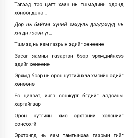
Тэгээд тэр цагт хаан нь түшмэдийн эдэнд
хөнөөгдөнө…
Дор нь байгаа хүний хахууль дээдэхүүд нь
хөнөөгдөнө гэсэн үг…
Түшмэд нь яам газрын эдийг хөнөөнө
Засаг яамны газартан бээр эрхмүүдийнхээ
эдийг хөнөөнө
Эрхмүүд бээр нь орон нутгийнхаа хүмүүсийн эдийг
хөнөөнө
Ёс цаазат, ичгүүр сонжурт бүгдийг алдсаны
харгайгаар
Орон нутгийн хүмүүс эрхтэний хэлснийг
сонсохгүй
Эрхтэнгүүд нь яам тамгынхаа газрын үгийг