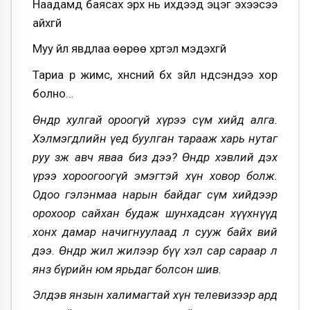
Наадамд баясах эрх нь ихдээд эцэг эхээсээ
айхгүй
Муу үйл явдлаа өөрөө хүртэл мэдэхгүй
Тариа үр жимс, хүнсний бүх зүйл үндсэндээ хор
болно…
Өнөөдөр хулгай ороогүй хүрээ сүм хийд алга.
Хэлмэгдлийн үед буулган тарааж харь нутаг
руу зөөж авч яваа биз дээ? Өнөөдөр хэвлий дэх
үрээ хороогоогүй эмэгтэй хүн ховор болж.
Одоо гэлэнмаа нарын байдаг сүм хийдээр
орохоор сайхан будаж шунхадсан хүүхнүүд
хонх дамар начигнуулаад л сууж байх вий
дээ. Өнөөдөр жил жилээр бүү хэл сар сараар л
янз бүрийн юм ярьдаг болсон шив.
Элдэв янзын халимагтай хүн телевизээр ард