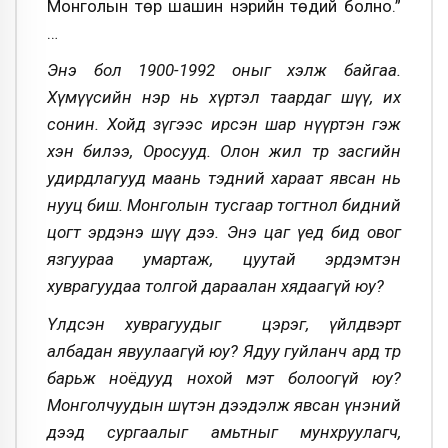
Монголын төр шашин нэрийн төдий болно.”
…
Энэ бол 1900-1992 оныг хэлж байгаа.
Хүмүүсийн нэр нь хүртэл таардаг шүү, их
сонин. Хойд зүгээс ирсэн шар нүүртэн гэж
хэн билээ, Оросууд. Олон жил төр засгийн
удирдлагууд маань тэдний хараат явсан нь
нууц биш. Монголын тусгаар тогтнол бидний
цогт эрдэнэ шүү дээ. Энэ цаг үед бид овог
язгуураа умартаж, цуутай эрдэмтэн
хуврагуудаа толгой дараалан хядаагүй юу?
Үлдсэн хуврагуудыг цэрэг, үйлдвэрт
албадан явуулаагүй юу? Ядуу гуйланч ард төр
барьж ноёдууд нохой мэт болоогүй юу?
Монголчуудын шүтэн дээдэлж явсан үнэний
дээд сургаалыг амьтныг мунхруулагч,