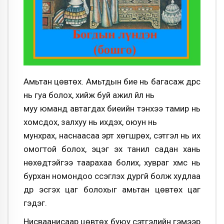
Амьтан цөвтөх. Амьтдын бие нь багасаж дүрс
нь гуа болох, хийж буй ажил үйл нь
муу юманд автагдах биеийн тэнхээ тамир нь
хомсдох, залхуу нь ихдэх, оюун нь
мунхрах, наснаасаа эрт хөгшрөх, сэтгэл нь их
омогтой болох, эцэг эх танил садан хань
нөхөдтэйгээ таарахаа болих, хувраг хүмүүс нь
бурхан номондоо сүсэглэх дургүй болж худлаа
дүр эсгэх цаг болохыг амьтан цөвтөх цаг
гэдэг.
Нисваанисаар цөвтөх буюу сэтгэлийн гэмээр