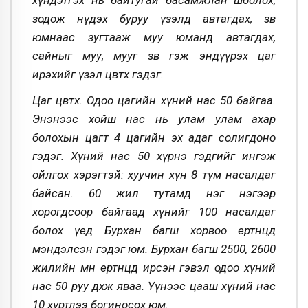
хүндэтгэх нь байтугай басамжлан шоолох,
зодож нүдэх буруу үзэлд автагдах, зөв
юмнаас зугтааж муу юманд автагдах,
сайныг муу, мууг зөв гэж эндүүрэх цаг
ирэхийг үзэл цөвтөх гэдэг.
Цаг цөвтөх. Одоо цагийн хүний нас 50 байгаа.
Энэнээс хойш нас нь улам улам ахар
болохын цагт 4 цагийн эх адаг солигдоно
гэдэг. Хүний нас 50 хүрнэ гэдгийг ингэж
ойлгох хэрэгтэй: хуучин хүн 8 түм насалдаг
байсан. 60 жил тутамд нэг нэгээр
хорогдсоор байгаад хүнийг 100 насалдаг
болох үед Бурхан багш хорвоо ертөнцөд
мэндэлсэн гэдэг юм. Бурхан багш 2500, 2600
жилийн өмнө ертөнцөд ирсэн гэвэл одоо хүний
нас 50 руу дөхөж яваа. Үүнээс цааш хүний нас
10 хүртлээ богиносох юм.