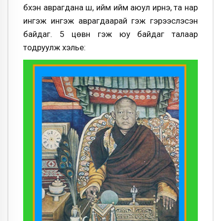
бүхэн аврагдана шүү, ийм ийм аюул ирнэ, та нар
ингэж ингэж аврагдаарай гэж гэрээслэсэн
байдаг. 5 цөвүүн гэж юу байдаг талаар
тодруулж хэлье: