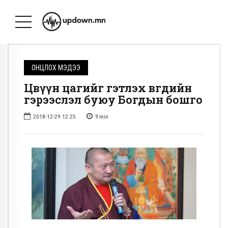
ОНЦЛОХ МЭДЭЭ
Цөвүүн цагийг гэтлэх өвгөдийн
гэрээслэл буюу Богдын бошго
2018-12-29 12:25
9
min