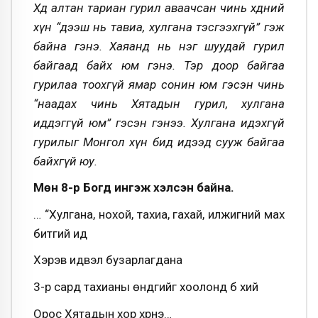
Хөдөө алтан тариан гурил аваачсан чинь хөдөөний
хүн “дээш нь тавиа, хулгана тэсгээхгүй” гэж
байна гэнэ.
Хаяанд нь нэг шуудай гурил
байгаад байх юм гэнэ. Тэр доор байгаа
гурилаа тоохгүй ямар сонин юм гэсэн чинь
“наадах чинь Хятадын гурил, хулгана
иддэггүй юм” гэсэн гэнээ. Хулгана идэхгүй
гурилыг Монгол хүн бид идээд сууж байгаа
байхгүй юу.
Мөн 8-р Богд ингэж хэлсэн байна.
… “Хулгана, нохой, тахиа, гахай, илжигний мах
битгий ид
Хэрэв идвэл бузарлагдана
3-р сард тахианы өндгийг хоолонд бүү хий
Орос Хятадын хор хүрнэ…