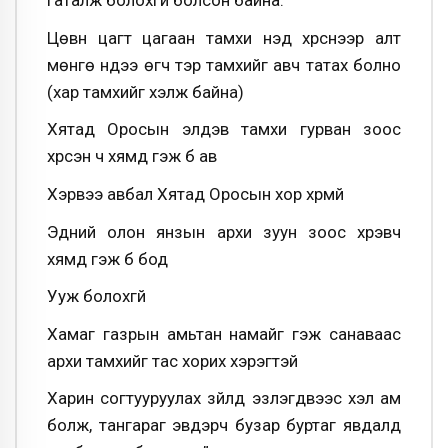
гаталж болохгүй болсон байна.
Цөвүүн цагт цагаан тамхи үнэд хүрснээр алт
мөнгө нүдээ өгч тэр тамхийг авч татах болно
(хар тамхийг хэлж байна)
Хятад Оросын элдэв тамхи гурван зоос
хүрсэн ч хямд гэж бүү ав
Хэрвээ авбал Хятад Оросын хор хүрмүй
Эдний олон янзын архи зуун зоос хүрэвч
хямд гэж бүү бод
Ууж болохгүй
Хамаг газрын амьтан намайг гэж санаваас
архи тамхийг тас хорих хэрэгтэй
Харин согтууруулах зүйлд эзлэгдвээс хэл ам
болж, тангараг эвдэрч бузар буртаг явдалд