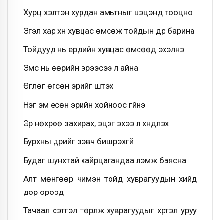
Хурц хэлтэн хурдан амьтныг цэцэнд тооцно
Эгэл хар хүн хувцас өмсөж тойдын дүр барина
Тойдууд нь ердийн хувцас өмсөөд эхэлнэ
Эмс нь өөрийн эрээсээ үл айна
Өглөг өгсөн эрийг шүтэх
Нэг эм есөн эрийн хойноос гүйнэ
Эр нөхрөө захирах, эцэг эхээ үл хүндлэх
Бурхны дүрийг үзэвч бишрэхгүй
Будаг шунхтай хайрцагандаа үлэмж баясна
Алт мөнгөөр чимэн тойд хуврагуудын хийд
дор ороод
Тачаал сэтгэл төрүүлж хуврагуудыг хүртэл уруу