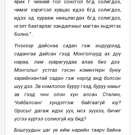
ярих үг чихний гол сонсгол бүгд солигдох,
чимэг хэрэгсэл хувцас идээ бүгд солигдох,
идээ эд хурааж нөөцлөгдөх бүгд солигдох,
нүгэлт баатарлаг зандалчныг магтан хүндэтгэх
болно.”..
Үнэхээр дайснаа садан гэж эндүүрээд,
садангаа дайсан гээд Монголчууд ах дүү
нараа, лам хуврагуудаа алаа биз дээ.
Монголыг устгах гэсэн коментерн буюу
харийнхантай садан гэж нөхөрлөөд анд болсон
шүү дээ. Зөв номлолоо буруу гээд, буруу юмыг
зөв гээд өчнөөн олон хүн алсан Сталин,
Чойбалсанг хүндэтгэж байгаагүй юу?
Оросыг дагаж идэх уух, өмсөх зүүхээ, бичиг
үсгээ хүртэл солиогүй юу бид?
Бошгуудын цаг үе ийм нарийн таарч байна