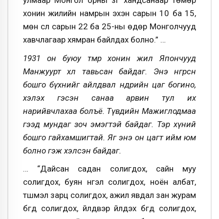
хонин жилийн намрын эхэн сарын 10 ба 15,
мөн сүүл сарын 22 ба 25-ны өдөр Монголчууд
хавчлагаар хямран байлдах болно.” …
1931 он буюу төмөр хонин жил Япончууд
Манжуурт хөл тавьсан байдаг. Энэ өнгөрсөн
бошго бүхнийг айлдвал өнөөдрийн цаг богино,
хэлэх гэсэн санаа арвин тул их
нарийвчлахаа болъё. Түвдийн Мажиглодмаа
гээд мундаг зоч эмэгтэй байдаг. Тэр хүний
бошго гайхамшигтай. Яг энэ он цагт ийм юм
болно гэж хэлсэн байдаг.
… “Дайсан садан солигдох, сайн муу
солигдох, буян нүгэл солигдох, ноён албат,
түшмэл зарц солигдох, ажил явдал зан журам
бүгд солигдох, үйлдвэр үйлдэх бүгд солигдох,