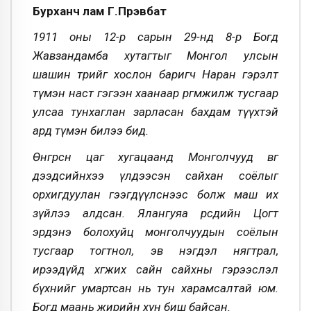
Бурханч лам Г.Пүрэвбат
1911 оны 12-р сарын 29-нд 8-р Богд
Жавзандамба хутагтыг Монгол улсын
шашин төрийг хослон баригч Наран гэрэлт
түмэн наст гэгээн хаанаар өргөмжилж тусгаар
улсаа тунхаглан зарласан бахдам түүхтэй
ард түмэн билээ бид.
Өнгөрсөн цаг хугацаанд Монголчууд өвөг
дээдсийнхээ үлдээсэн сайхан соёлыг
орхигдуулан гээгдүүлснээс болж маш их
зүйлээ алдсан. Ялангуяа өөрсдийн Цогт
эрдэнэ болохуйц монголчуудын соёлын
тусгаар тогтнол, эв нэгдэл нягтрал,
ирээдүйд хөгжих сайн сайхны гэрээслэл
бүхнийг умартсан нь тун харамсалтай юм.
Богд маань жирийн хүн биш байсан.