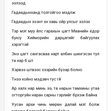
эзлээд
Гадаадынханд толгойгоо мэдүүлж
Гадаадын эзэнт хүн хавь ойр улсыг эзлэх
Тэр мэт муу үйлс гарахын цагт Маанийн ёдор
буюу Хийморийн дарцагийг байгуулах
хэрэгтэй
Энэ цагт сангасваа нарт албин шингэсэн тул
та нар бүү шүт
Хэрвээ шүтвээс үхээрийн бузар болно
Түүнээ хойно мэдэвч тус үгүй
Ар халх нар минь ээ, та нарын тамхины утаа
огторгуйн наран сарны гэрлийг бүрхэж байна
Уусан архи чинь мөрөн далай мэт болж