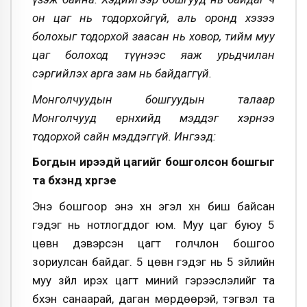
он цаг нь тодорхойгүй, аль оронд хэзээ
болохыг тодорхой заасан нь ховор, тийм муу
цаг болоход түүнээс яаж урьдчилан
сэргийлэх арга зам нь байдаггүй.
Монголчуудын бошгуудын талаар
Монголчууд ерөнхийдөө мэддэг хэрнээ
тодорхой сайн мэддэггүй. Ингээд:
Богдын ирээдүй цагийг бошголсон бошгыг
та бүхэнд хүргэе
Энэ бошгоор энэ хүн эгэл хүн биш байсан
гэдэг нь нотлогддог юм. Муу цаг буюу 5
цөвүүн дэвэрсэн цагт голчлон бошгоо
зориулсан байдаг. 5 цөвүүн гэдэг нь 5 зүйлийн
муу зүйл ирэх цагт миний гэрээслэлийг та
бүхэн санаарай, даган мөрдөөрэй, тэгвэл та