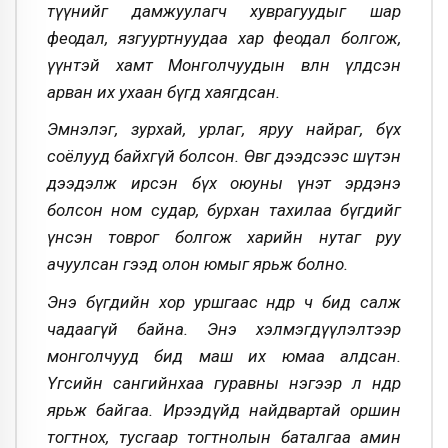
түүнийг дамжуулагч хуврагуудыг шар
феодал, язгууртнуудаа хар феодал болгож,
үүнтэй хамт Монголчуудын өвлөн үлдсэн
арван их ухаан бүгд хаягдсан.
Эмнэлэг, зурхай, урлаг, яруу найраг, бүх
соёлууд байхгүй болсон. Өвөг дээдсээс шүтэн
дээдэлж ирсэн бүх оюуны үнэт эрдэнэ
болсон ном судар, бурхан тахилаа бүгдийг
үнсэн товрог болгож харийн нутаг руу
ачуулсан гээд олон юмыг ярьж болно.
Энэ бүгдийн хор уршгаас өнөөдөр ч бид салж
чадаагүй байна. Энэ хэлмэгдүүлэлтээр
монголчууд бид маш их юмаа алдсан.
Үгсийн сангийнхаа гуравны нэгээр л өнөөдөр
ярьж байгаа. Ирээдүйд найдвартай оршин
тогтнох, тусгаар тогтнолын баталгаа амин