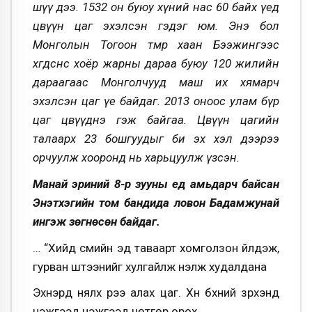
шүү дээ. 1532 он буюу хүний нас 60 байх үед
цөвүүн цаг эхэлсэн гэдэг юм. Энэ бол
Монголын Тогоон төмөр хаан Бээжингээс
хөөгдсөнөөс хоёр жарны дараа буюу 120 жилийн
дараагаас Монголчууд маш их хямарч
эхэлсэн цаг үе байдаг. 2013 оноос улам бүр
цаг цөвүүднэ гэж байгаа. Цөвүүн цагийн
талаарх 23 бошгуудыг би эх хэл дээрээ
орчуулж хооронд нь харьцуулж үзсэн.
Манай эриний 8-р зууны үед амьдарч байсан
Энэтхэгийн том бандида ловон Бадамжунай
ингэж зөгнөсөн байдаг.
… “Хийд сүмийн эд таваарт хомголзон үйлдэж,
гурван шүтээнийг хулгайлж үнэлж худалдана
Эхнэрүүд нялх үрээ алах цаг. Хүн бүхний зүрхэнд
нэжгээд нэжгээд чөтгөр орох