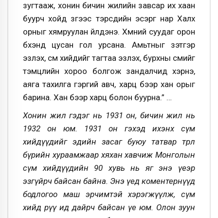
зугтааж, хонин бичин жилийн завсар их хаан
буурч хойд зүгээс тэрсүүдийн эсэргүү нар Халх
орныг хямруулан үйлдэнэ. Хүмүүний суудаг орон
бүхэнд цусан гол урсана. Амьтныг зэтгэр
эзлэх, сүм хийдийг тагтаа эзлэх, бурхны сүмийг
тэмцлийн хороо болгож зандалчид хэрнэ,
аяга тахилга гэргий авч, харц бээр хан орыг
барина. Хан бээр харц болон буурна.” …
Хонин жил гэдэг нь 1931 он, бичин жил нь
1932 он юм. 1931 он гэхэд ихэнх сүм
хийдүүдийг эдийн засаг буюу татвар төрөл
бүрийн хураамжаар хяхан хавчиж Монголын
сүм хийдүүдийн 90 хувь нь яг энэ үеэр
эзгүйрч байсан байна. Энэ үед коментернүүд
бодлогоо маш эрчимтэй хэрэгжүүлж, сүм
хийд рүү ид дайрч байсан үе юм. Олон зуун