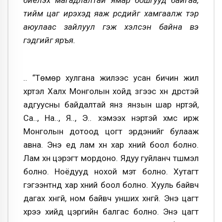
биелэх магадлалтай ямар бошгууд байгаа,
тийм цаг ирэхэд яаж өөрсдийгөө хамгаалж тэр
аюулаас зайлуул гэж хэлсэн байна вэ
гэдгийг яръя.
.. “Төмөр хулгана жилээс усан бичин жил
хүртэл Халх Монголын хойд зүгээс хүн дүрстэй
адгуусны байдалтай янз янзын шар нүүртэй,
Са.., На.., Я.., Э.. хэмээх нэртэй хүмүүс ирж
Монголын дотоод цогт эрдэнийг булааж
авна. Энэ үед лам хүн хар хүний боол болно.
Лам хүн цэрэгт мордоно. Ядуу гуйланч түшмэл
болно. Ноёдууд нохой мэт болно. Хутагт
гэгээнтнүүд хар хүний боол болно. Хууль байвч
дагах хүнгүй, ном байвч унших хүнгүй. Энэ цагт
хүрээ хийд цэргийн балгас болно. Энэ цагт