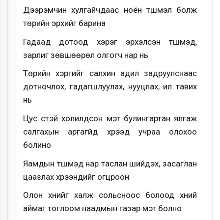
Дээрэмчин хулгайчдаас ноён түшмэл болж
төрийн эрхийг барина
Гадаад дотоод хэрэг эрхэлсэн түшмэд,
зарлиг зөвшөөрөл олгогч нар нь
Төрийн хэргийг салхин адил задруулснаас
дотночлох, гадагшлуулах, нууцлах, ил тавих
нь
Цус сүүтэй холилдсон мэт булингартан ялгаж
салгахын аргагүйд хүрээд учраа олохоо
болино
Яамдын түшмэд нар таслан шийдэх, засаглан
цаазлах хүрээнүүдийг огцроон
Олон хүнийг халж сольсноос болоод хүний
аймаг тоглоом наадмын газар мэт болно