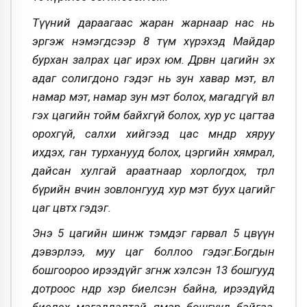
Түүний дараагаас жаран жарнаар нас нь
эргэж нэмэгдсээр 8 түм хүрэхэд Майдар
бурхан залрах цаг ирэх юм. Дөрвөн цагийн эх
адаг солигдоно гэдэг нь зун хавар мэт, өвөл
намар мэт, намар зун мэт болох, магадгүй өвөл
гэх цагийн тойм байхгүй болох, хур ус цагтаа
орохгүй, салхи хийгээд цас мөндөр хяруу
ихдэх, ган турханууд болох, цэргийн хямрал,
дайсан хулгай араатнаар хорлогдох, төрөл
бүрийн өвчин зовлонгууд хур мэт буух цагийг
цаг цөвтөх гэдэг.
Энэ 5 цагийн шинж тэмдэг гарвал 5 цөвүүн
дэвэрлээ, муу цаг боллоо гэдэг.Богдын
бошгоороо ирээдүйг зөгнөж хэлсэн 13 бошгууд
дотроос өнөөдөр хэр биелсэн байна, ирээдүйд