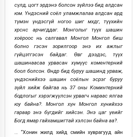
сүлд, цогт эрдэнэ болсон зүйлээ бид алдсан
юм. Үндэсний соёл уламжлалаа алдсан ард
түмэн үндэсгүй ногоо шиг мөхдөг, түүхийн
хөрснөөс арчигддаг. Монголыг түүх шашин
хоёроос нь салгавал Монгол Монгол биш
болно гэсэн зорилгоор энэ их ажлыг
гүйцэтгэсэн байдаг. Өвөг дээдэс, түүх
шашинаасаа урвасан хүмүүс коментерний
боол болсон. Өнөөдөр бид буруу шашинд урваж,
үндэснийхээ шашин соёлын эсрэг буруу
зүйл хийж байгаа нь 37 оны Коминтерний
бодлогыг хэрэгжүүлсэн урвагч нараас ялгаа
юу байна?. Монгол хүн Монгол хүнийхээ
гараар энэ бүгдийг хийсэн. Энэ цаг үеийг
Богд ямар гайхамшигтай хэлсэн байна аа?.
… “Хонин жилд хийд сүмийн хуврагууд айн