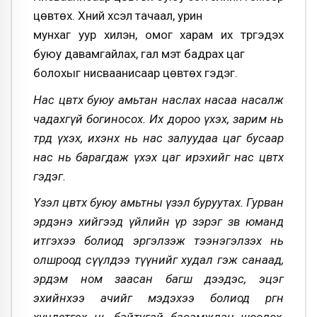
цөвтөх. Хүний хүсэл тачаал, урин
мунхаг уур хилэн, омог харам их түргэдэх
буюу давамгайлах, гал мэт бадрах цаг
болохыг нисваанисаар цөвтөх гэдэг.
Нас цөвтөх буюу амьтан наслах насаа насалж
чадахгүй богиносох. Их дороо үхэх, зарим нь
төрөөд үхэх, ихэнх нь нас залуудаа цаг бусаар
нас нь барагдаж үхэх цаг ирэхийг нас цөвтөх
гэдэг.
Үзэл цөвтөх буюу амьтны үзэл буруутах. Гурван
эрдэнэ хийгээд үйлийн үр зэрэг зөв юманд
итгэхээ болиод эргэлзэж тээнэгэлзэх нь
олшроод сүүлдээ түүнийг худал гэж санаад,
эрдэм ном заасан багш дээдэс, эцэг
эхийнхээ ачийг мэдэхээ болиод өргөн