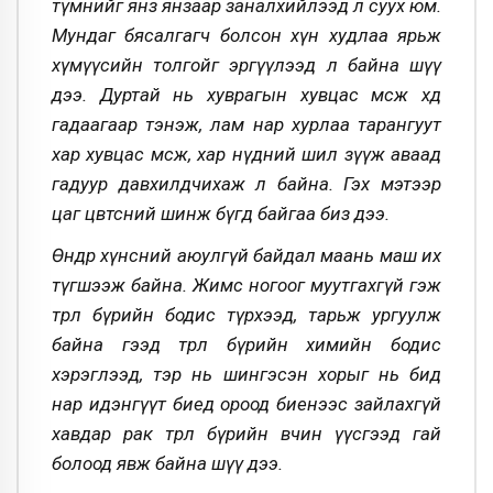
түмнийг янз янзаар заналхийлээд л суух юм.
Мундаг бясалгагч болсон хүн худлаа ярьж
хүмүүсийн толгойг эргүүлээд л байна шүү
дээ. Дуртай нь хуврагын хувцас өмсөж хөдөө
гадаагаар тэнэж, лам нар хурлаа тарангуут
хар хувцас өмсөж, хар нүдний шил зүүж аваад
гадуур давхилдчихаж л байна. Гэх мэтээр
цаг цөвтсөний шинж бүгд байгаа биз дээ.
Өнөөдөр хүнсний аюулгүй байдал маань маш их
түгшээж байна. Жимс ногоог муутгахгүй гэж
төрөл бүрийн бодис түрхээд, тарьж ургуулж
байна гээд төрөл бүрийн химийн бодис
хэрэглээд, тэр нь шингэсэн хорыг нь бид
нар идэнгүүт биед ороод биенээс зайлахгүй
хавдар рак төрөл бүрийн өвчин үүсгээд гай
болоод явж байна шүү дээ.