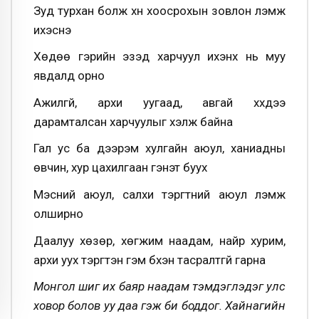
Зуд турхан болж хүн хоосрохын зовлон үлэмж
ихэснэ
Хөдөө гэрийн эзэд харчуул ихэнх нь муу
явдалд орно
Ажилгүй, архи уугаад, авгай хүүхдээ
дарамталсан харчуулыг хэлж байна
Гал ус ба дээрэм хулгайн аюул, ханиадны
өвчин, хур цахилгаан гэнэт буух
Мэсний аюул, салхи тэргүүтний аюул үлэмж
олширно
Даалуу хөзөр, хөгжим наадам, найр хурим,
архи уух тэргүүтэн гэм бүхэн тасралтгүй гарна
Монгол шиг их баяр наадам тэмдэглэдэг улс
ховор болов уу даа гэж би боддог. Хайнагийн