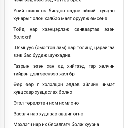
Үүний шинж нь биедээ элдэв зүйлийг хувцас
хунарыг олон хэлбэр маяг оруулж өмсөнө
Тойд нар хээнцэрлэж санваартаа эзэн
болохгүй.
Шямнуус (эмэгтэй лам) нар толинд царайгаа
үзэж бас будаж шунхадна.
Газрын эзэн хан ад хийгээд гар хөлчин
тийрэн дэлгэрснээр жил бүр
Өөр өөр үг хэлэлцэн элдэв зүйлийн чимэг
хувцсаар хувцаслах болно
Эгэл төрөлхтөн ном номлоно
Засалч нар худлаар авшиг өгнө
Мэхлэгч нар их бясалгагч болж хуурна