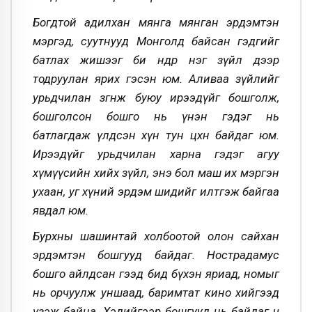
Богдтой адилхан мянга мянган эрдэмтэн
мэргэд, суутнууд Монголд байсан гэдгийг
батлах жишээг би өнөөдөр нэг зүйл дээр
тодруулан ярих гэсэн юм. Аливаа зүйлийг
урьдчилан зөгнөж буюу ирээдүйг бошголж,
бошголсон бошго нь үнэн гэдэг нь
батлагдаж үлдсэн хүн тун цөөхөн байдаг юм.
Ирээдүйг урьдчилан харна гэдэг агуу
хүмүүсийн хийх зүйл, энэ бол маш их мэргэн
ухаан, уг хүний эрдэм шидийг илтгэж байгаа
явдал юм.
Бурхны шашинтай холбоотой олон сайхан
эрдэмтэн бошгууд байдаг. Нострадамус
бошго айлдсан гээд бид бүхэн яриад, номыг
нь орчуулж уншаад, баримтат кино хийгээд
үзэж байна. Хэдийгээр бошгууд нь байдаг ч