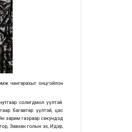
нэмж чангарахыг онцгойлон
утгаар солигдмол үүлтэй.
гаар багавтар үүлтэй, цас
ийн зарим газраар секундэд
ор, Завхан голын эх, Идэр,