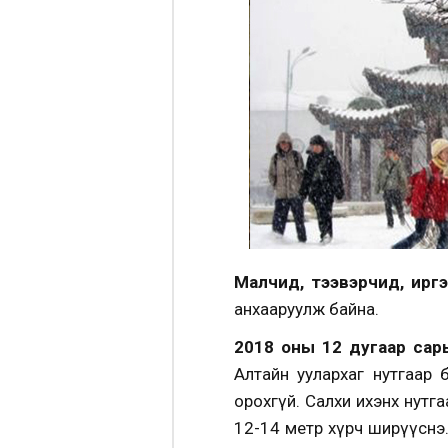
Малчид, тээвэрчид, ирг
анхааруулж байна.
2018 оны 12 дугаар сары
Алтайн уулархаг нутгаар 
орохгүй. Салхи ихэнх нутг
12-14 метр хүрч ширүүснэ.