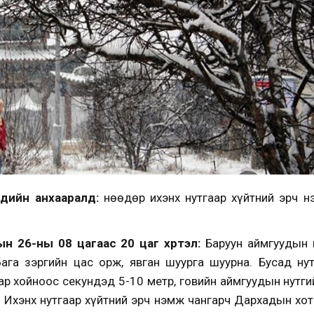
эдийн анхааралд:
Өнөөдөр ихэнх нутгаар хүйтний эрч 
н 26-ны 08 цагаас 20 цаг хүртэл:
Баруун аймгуудын н
бага зэргийн цас орж, явган шуурга шуурна. Бусад нут
аар хойноос секундэд 5-10 метр, говийн аймгуудын нутг
 Ихэнх нутгаар хүйтний эрч нэмж чангарч Дархадын хотг