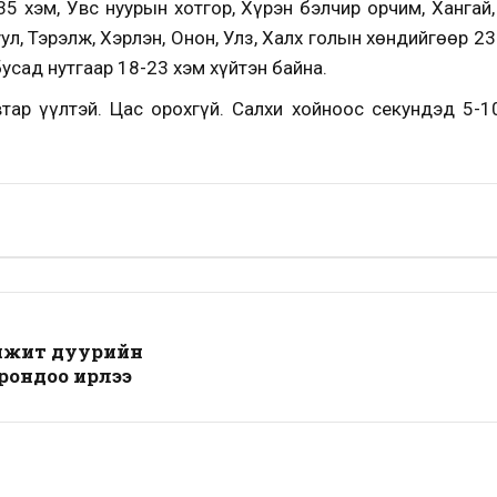
5 хэм, Увс нуурын хотгор, Хүрэн бэлчир орчим, Хангай,
уул, Тэрэлж, Хэрлэн, Онон, Улз, Халх голын хөндийгөөр 23
усад нутгаар 18-23 хэм хүйтэн байна.
втар үүлтэй. Цас орохгүй. Салхи хойноос секундэд 5-1
мжит дуурийн
рондоо ирлээ