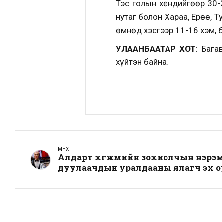
Тэс голын хөндийгөөр 30-3
нутаг болон Хараа, Ерөө, Т
өмнөд хэсгээр 11-16 хэм, б
УЛААНБААТАР ХОТ
: Бага
хүйтэн байна.
ӨМНӨХ
Алдарт хөгжмийн зохиолчын нэрэ
дуулаачдын уралдааны ялагч эх о