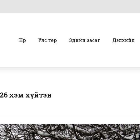
Нүүр
Улс төр
Эдийн засаг
Дэлхийд
ө 26 хэм хүйтэн