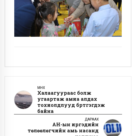
ӨМНӨХ
Халаагуураас болж
угаартаж амиа алдах
тохиолдлууд бүртгэгдэж
байна
ДАРААХ
АН-ын иргэдийн
төлөөлөгчийн амь насанд