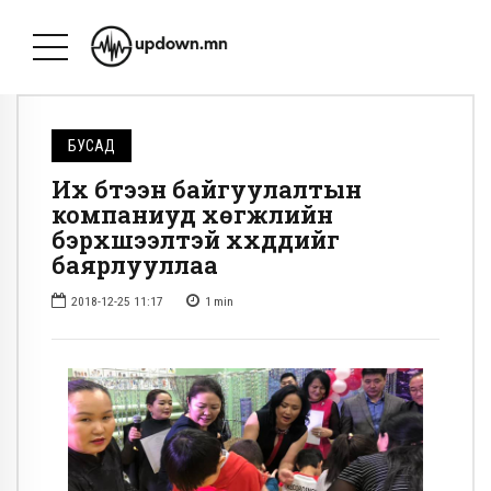
БУСАД
Их бүтээн байгуулалтын
компаниуд хөгжлийн
бэрхшээлтэй хүүхдүүдийг
баярлууллаа
2018-12-25 11:17
1
min