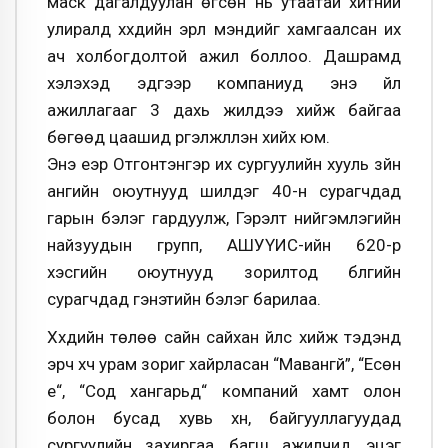
маск дагалдуулан өгсөн нь утаатай хүйтний
улиралд хүүхдийн эрүүл мэндийг хамгаалсан их
ач холбогдолтой ажил боллоо. Дашрамд
хэлэхэд эдгээр компаниуд энэ үйл
ажиллагааг 3 дахь жилдээ хийж байгаа
бөгөөд цаашид үргэлжлүүлэн хийх юм.
Энэ үеэр Отгонтэнгэр их сургуулийн хууль зүйн
ангийн оюутнууд шилдэг 40-н сурагчдад
гарын бэлэг гардуулж, Гэрэлт нийгэмлэгийн
найзуудын групп, АШУҮИС-ийн 620-р
хэсгийн оюутнууд зорилтод бүлгийн
сурагчдад гэнэтийн бэлэг барилаа.
Хүүхдийн төлөө сайн сайхан үйлс хийж тэдэнд
эрч хүч урам зориг хайрласан “Мавангүй”, “Есөн
үе“, “Сод хангарьд“ компаний хамт олон
болон бусад хувь хүн, байгууллагуудад
сургуулийн захиргаа, багш ажилчид, эцэг