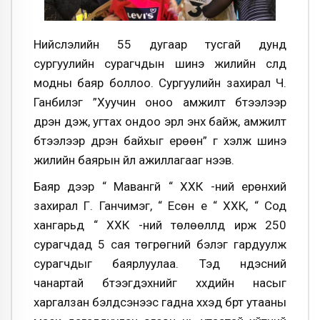
Нийслэлийн 55 дугаар тусгай дунд
сургуулийн сурагчдын шинэ жилийн сүлд
модны баяр боллоо. Сургуулийн захирал Ч.
Ганбилэг ”Хуучин оноо амжилт бүтээлээр
дүүрэн үдэж, угтах ондоо эрүүл энх байж, амжилт
бүтээлээр дүүрэн байхыг ерөөн” үг хэлж шинэ
жилийн баярын үйл ажиллагааг нээв.
Баяр дээр “ Мавангүй “ ХХК -ний ерөнхий
захирал Г. Ганчимэг, “ Есөн үе “ ХХК, “ Сод
хангарьд “ ХХК -ний төлөөллүүд ирж 250
сурагчдад 5 сая төгрөгний бэлэг гардуулж
сурагчдыг баярлуулаа. Тэд үндэсний
чанартай бүтээгдэхүүнийг хүүхдийн насыг
харгалзан бэлдсэнээс гадна хүүхэд бүрт утааны