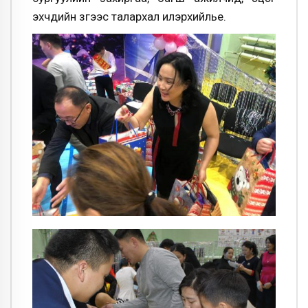
эхчүүдийн зүгээс талархал илэрхийлье.