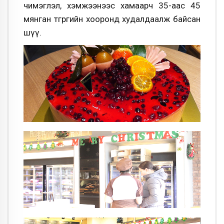
чимэглэл, хэмжээнээс хамаарч 35-аас 45
мянган төгрөгийн хооронд худалдаалж байсан
шүү.