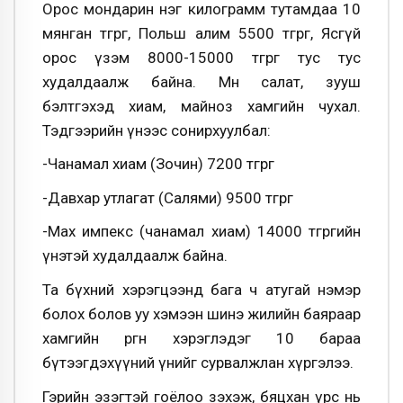
Орос мондарин нэг килограмм тутамдаа 10
мянган төгрөг, Польш алим 5500 төгрөг, Ясгүй
орос үзэм 8000-15000 төгрөг тус тус
худалдаалж байна. Мөн салат, зууш
бэлтгэхэд хиам, майноз хамгийн чухал.
Тэдгээрийн үнээс сонирхуулбал:
-Чанамал хиам (Зочин) 7200 төгрөг
-Давхар утлагат (Салями) 9500 төгрөг
-Мах импекс (чанамал хиам) 14000 төгрөгийн
үнэтэй худалдаалж байна.
Та бүхний хэрэгцээнд бага ч атугай нэмэр
болох болов уу хэмээн шинэ жилийн баяраар
хамгийн өргөн хэрэглэдэг 10 бараа
бүтээгдэхүүний үнийг сурвалжлан хүргэлээ.
Гэрийн эзэгтэй гоёлоо зэхэж, бяцхан үрс нь