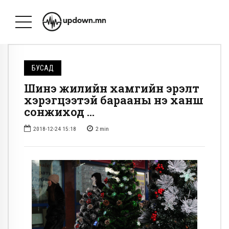
БУСАД
Шинэ жилийн хамгийн эрэлт
хэрэгцээтэй барааны үнэ ханш
сонжиход …
2018-12-24 15:18
2
min