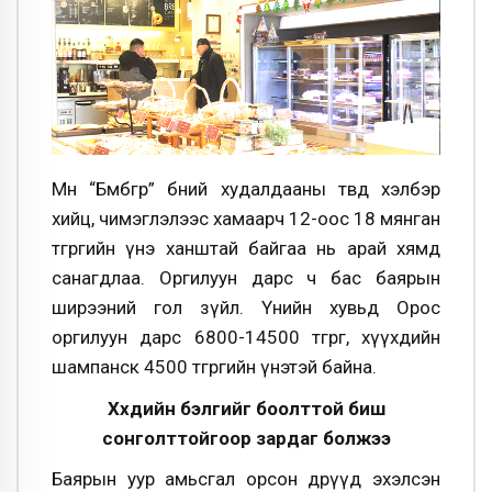
Мөн “Бөмбөгөр” бөөний худалдааны төвд хэлбэр
хийц, чимэглэлээс хамаарч 12-оос 18 мянган
төгрөгийн үнэ ханштай байгаа нь арай хямд
санагдлаа. Оргилуун дарс ч бас баярын
ширээний гол зүйл. Үнийн хувьд Орос
оргилуун дарс 6800-14500 төгрөг, хүүхдийн
шампанск 4500 төгрөгийн үнэтэй байна.
Хүүхдийн бэлгийг боолттой биш
сонголттойгоор зардаг болжээ
Баярын уур амьсгал орсон өдрүүд эхэлсэн