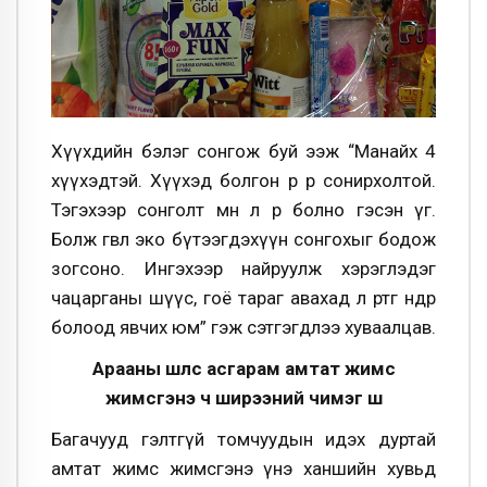
Хүүхдийн бэлэг сонгож буй ээж “Манайх 4
хүүхэдтэй. Хүүхэд болгон өөр өөр сонирхолтой.
Тэгэхээр сонголт мөн л өөр болно гэсэн үг.
Болж өгвөл эко бүтээгдэхүүн сонгохыг бодож
зогсоно. Ингэхээр найруулж хэрэглэдэг
чацарганы шүүс, гоё тараг авахад л өртөг өндөр
болоод явчих юм” гэж сэтгэгдлээ хуваалцав.
Арааны шүлс асгарам амтат жимс
жимсгэнэ ч ширээний чимэг шүү
Багачууд гэлтгүй томчуудын идэх дуртай
амтат жимс жимсгэнэ үнэ ханшийн хувьд