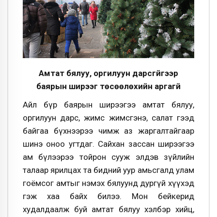
Амтат бялуу, оргилуун дарсгүйгээр
баярын ширээг төсөөлөхийн аргагүй
Айл бүр баярын ширээгээ амтат бялуу,
оргилуун дарс, жимс жимсгэнэ, салат гээд
байгаа бүхнээрээ чимж аз жаргалтайгаар
шинэ оноо угтдаг. Сайхан зассан ширээгээ
ам бүлээрээ тойрон сууж элдэв зүйлийн
талаар ярилцах та бидний уур амьсгалд улам
гоёмсог амтыг нэмэх бялуунд дургүй хүүхэд
гэж хаа байх билээ. Мон бейкерид
худалдаалж буй амтат бялуу хэлбэр хийц,