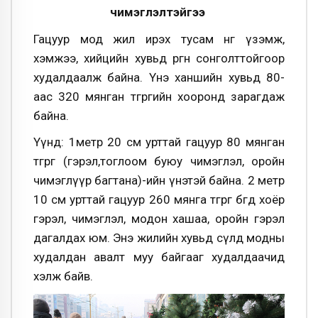
чимэглэлтэйгээ
Гацуур мод жил ирэх тусам өнгө үзэмж,
хэмжээ, хийцийн хувьд өргөн сонголттойгоор
худалдаалж байна. Үнэ ханшийн хувьд 80-
аас 320 мянган төгрөгийн хооронд зарагдаж
байна.
Үүнд: 1метр 20 см урттай гацуур 80 мянган
төгрөг (гэрэл,тоглоом буюу чимэглэл, оройн
чимэглүүр багтана)-ийн үнэтэй байна. 2 метр
10 см урттай гацуур 260 мянга төгрөг бөгөөд хоёр
гэрэл, чимэглэл, модон хашаа, оройн гэрэл
дагалдах юм. Энэ жилийн хувьд сүлд модны
худалдан авалт муу байгааг худалдаачид
хэлж байв.