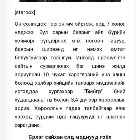
[starbox]
Он солигдох торгон мөч ойртож, ердөө 7 хоног
үлджээ. Зул сарын баярыг айл бүрийн
хойморт сүндэрлэх мөнх ногоон гацуур,
баярын ширээнд өнгө нэмэх амтат
бялуугүйгээр төсөөлөшгүй. Ингээд updown.mn
сайтын сурвалжлах баг шинэ жилд
зориулсан 10 чухал хэрэглээний үнэ ханш
болоод хэлбэр хийцийн талаарх мэдээллийг
иргэддээ хүргэхээр “Бөмбөгөр” бөөний
худалдааны төв болон 3,4 дүгээр хорооллыг
зорив. Хорооллын гадаа талбайгаар явж
үзэхэд сүрдэм өндөр гацуурууд өнгө алаглан
харагдана.
Сүрлэг сайхан сүлд моднууд гоёл