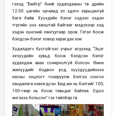
гэхэд “Бөмбөгөр” бөөний худалдааны төв өдрийн
12:00 цагийн орчимд хөл хөдөлгөөн харьцангуй
бага байв. Хүүхдийн бэлэг хэдээс хэдэн
төгрөгийн үнэ ханштай байгааг мэдэхээр хэд
хэдэн хүнсний лангуугаар оров. Гэтэл боож
бэлдсэн бэлэг ховор харагдах юм.
Худалдагч бүсгүйгээс учрыг асуухад “Эцэг
эхчүүдийн хувьд боож бэлдсэн бэлэг
худалдаж авах сонирхолгүй болсон. Өмнөх
жилүүдийг бодвол өөрсдөө хүүхдүүдийнхээ
насны онцлогт тохируулж бэлгээ сонгох
хандалага нэмэгдсэн. Бид өмнө нь бэлгийг 100,
100-гаар нь боож тавьдаг байлаа. Одоо
ингэхээ больсон” гэх тайлбар өгөв.