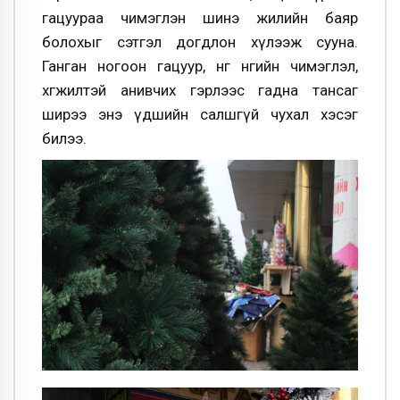
гацуураа чимэглэн шинэ жилийн баяр
болохыг сэтгэл догдлон хүлээж сууна.
Ганган ногоон гацуур, өнгө өнгийн чимэглэл,
хөгжилтэй анивчих гэрлээс гадна тансаг
ширээ энэ үдшийн салшгүй чухал хэсэг
билээ.