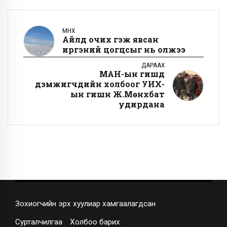
ӨМНӨХ
Айлд очих гэж явсан
иргэний цогцсыг нь олжээ
ДАРААХ
МАН-ын гишүүд
дэмжигчдийн холбоог УИХ-
ын гишүүн Ж.Мөнхбат
удирдана
Зохиогчийн эрх хуулиар хамгаалагдсан
Сурталчилгаа
Холбоо барих