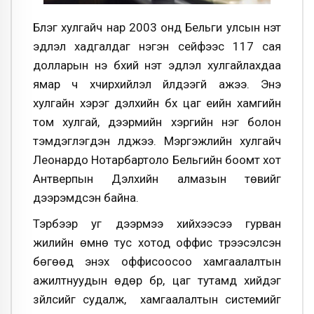
Бүлэг хулгайч нар 2003 онд Бельги улсын үнэт
эдлэл хадгалдаг нэгэн сейфээс 117 сая
долларын үнэ бүхий үнэт эдлэл хулгайлахдаа
ямар ч хүчирхийлэл үйлдээгүй ажээ. Энэ
хулгайн хэрэг дэлхийн бүх цаг үеийн хамгийн
том хулгай, дээрмийн хэргийн нэг болон
тэмдэглэгдэн үлджээ. Мэргэжлийн хулгайч
Леонардо Нотарбартоло Бельгийн боомт хот
Антверпын Дэлхийн алмазын төвийг
дээрэмдсэн байна.
Тэрбээр уг дээрмээ хийхээсээ гурван
жилийн өмнө тус хотод оффис түрээсэлсэн
бөгөөд энэхүү оффисоосоо хамгаалалтын
ажилтнуудын өдөр бүр, цаг тутамд хийдэг
зүйлсийг судалж, хамгаалалтын системийг