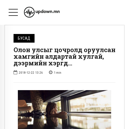
БУСАД
Олон улсыг цочролд оруулсан
хамгийн алдартай хулгай,
дээрмийн хэргүүд…
2018-12-22 13:26
1
min