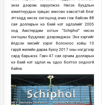
энэхүү дээрэм харуулжээ. Нисэх буудлын
ажилтнуудын хувцас өмссөн зэвсэгтэй бүлэг
этгээдүүд нисэх онгоцонд ачих гэж байсан 88
сая долларын үнэ бүхий үнэт эдлэлийг 2005
онд Амстердам хотын “Schiphol” нисэх
онгоцны буудлаас дээрэмджээ. Энэ хэргийг
үйлдсэн хүмүүсийг хэрэг болсноос хойш 10
гаруй жилийн дараа буюу 2017 оны нэгдүгээр
сард барьжээ. Гэвч 47 сая орчим долларын
үнэ бүхий үнэт эдлэл нь одоо болтол олдоогүй
байна.