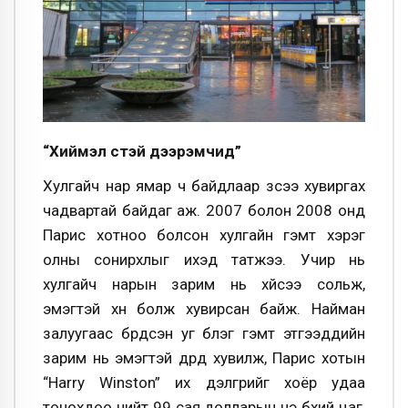
“Хиймэл үстэй дээрэмчид”
Хулгайч нар ямар ч байдлаар зүсээ хувиргах
чадвартай байдаг аж. 2007 болон 2008 онд
Парис хотноо болсон хулгайн гэмт хэрэг
олны сонирхлыг ихэд татжээ. Учир нь
хулгайч нарын зарим нь хүйсээ сольж,
эмэгтэй хүн болж хувирсан байж. Найман
залуугаас бүрдсэн уг бүлэг гэмт этгээдүүдийн
зарим нь эмэгтэй дүрд хувилж, Парис хотын
“Harry Winston” их дэлгүүрийг хоёр удаа
тонохдоо нийт 99 сая долларын үнэ бүхий цаг,