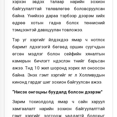
хэрхэн эвдэх талаар нарийн зохион
байгуулалттай төлөвлөгөө боловсруулсан
байна. Үүнийхээ дараа тэрбээр дээрэм хийх
өдрөө хотын гадна болох теннисний
тэмцээнтэй давхцуулан товложээ.
Тэр уг хэргийг үйлдэхдээ ямар ч нотлох
баримт үлдээгээгүй бөгөөд оршин суугчдын
өгсөн мэдүүлэг болон сейфийн хяналтын
камерын бичлэгт үндэслэн түүнийг барьсан
ажээ. Түүнд 10 жил шоронд хорих ял оноосон
байна. Энэхүү гэмт хэргийг яг л Холливудын
кинонд гардаг шиг зохион байгуулсан ажээ.
“Нисэх онгоцны буудалд болсон дээрэм
”
Зарим тохиолдолд ямар ч сайн харуул
хамгаалалт нарийн зохион байгуулалттай
гэмт хэргийг зогсоож чаддаггүй болохыг