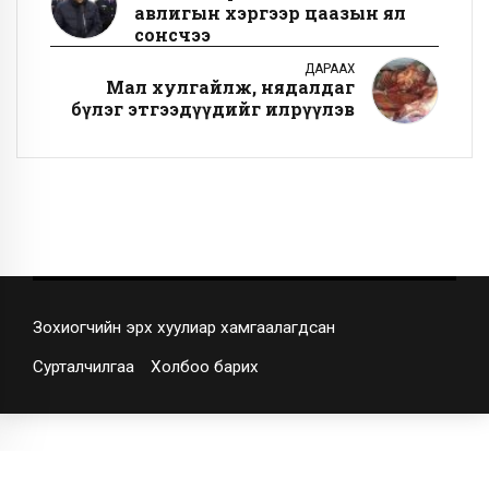
авлигын хэргээр цаазын ял
сонсчээ
ДАРААХ
Мал хулгайлж, нядалдаг
бүлэг этгээдүүдийг илрүүлэв
Зохиогчийн эрх хуулиар хамгаалагдсан
Сурталчилгаа
Холбоо барих