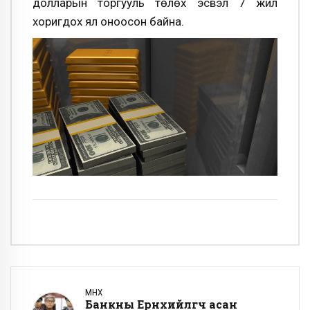
долларын торгууль төлөх эсвэл 7 жил
хоригдох ял оноосон байна.
ӨМНӨХ
Банкны Ерөнхийлөгч асан