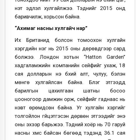
үнэт эдлэл хулгайлжээ. Тэднийг 2015 онд
баривчилж, хорьсон байна.
“Ахимаг насны хулгайч нар”
Их Британид болсон томоохон хулгайн
хэргүүдийн нэг нь 2015 оны дөрөвдүгээр сард
болжээ. Лондон хотын “Hatton Garden”
хадгаламжийн компанийн сейфийг ухаж, 18
сая долларын үнэ бүхий алт, чулуу, бэлэн
мөнгө хулгайлсан байна. Бүлэг этгээдүүд
барилгын цахилгаан шатны босоо
цооногоор дамжин орж, сейфийг гаднаас нь
нэвт өрөмдсөн байна. Уг хулгайн хэргийг
толгойлон гүйцэтгэсэн дөрвөн этгээдийг энэ
оны эхээр барьжээ. Тэдний хоёр нь 70 гаруй
насны хүмүүс байсан бөгөөд тэдэнд 36.1 сая