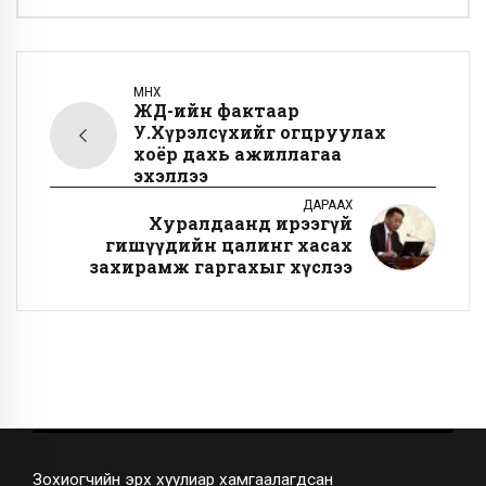
ӨМНӨХ
ЖДҮ-ийн фактаар
У.Хүрэлсүхийг огцруулах
хоёр дахь ажиллагаа
эхэллээ
ДАРААХ
Хуралдаанд ирээгүй
гишүүдийн цалинг хасах
захирамж гаргахыг хүслээ
Зохиогчийн эрх хуулиар хамгаалагдсан