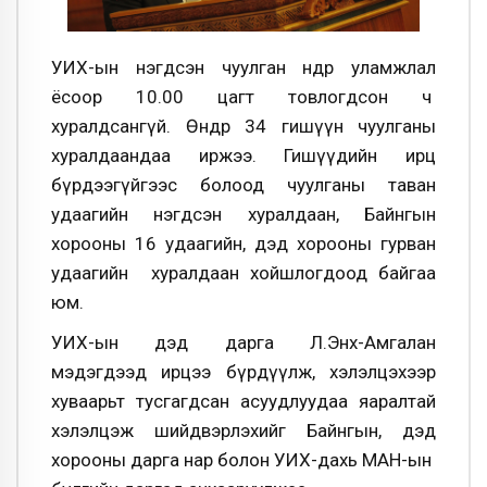
УИХ-ын нэгдсэн чуулган өнөөдөр уламжлал
ёсоор 10.00 цагт товлогдсон ч
хуралдсангүй. Өнөөдөр 34 гишүүн чуулганы
хуралдаандаа иржээ. Гишүүдийн ирц
бүрдээгүйгээс болоод чуулганы таван
удаагийн нэгдсэн хуралдаан, Байнгын
хорооны 16 удаагийн, дэд хорооны гурван
удаагийн хуралдаан хойшлогдоод байгаа
юм.
УИХ-ын дэд дарга Л.Энх-Амгалан
мэдэгдээд ирцээ бүрдүүлж, хэлэлцэхээр
хуваарьт тусгагдсан асуудлуудаа яаралтай
хэлэлцэж шийдвэрлэхийг Байнгын, дэд
хорооны дарга нар болон УИХ-дахь МАН-ын