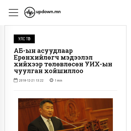
УЛС ТӨР
ҮАБ-ын асуудлаар
Ерөнхийлөгч мэдээлэл
хийхээр төлөвлөсөн УИХ-ын
чуулган хойшиллоо
2018-12-21 13:22
1
min