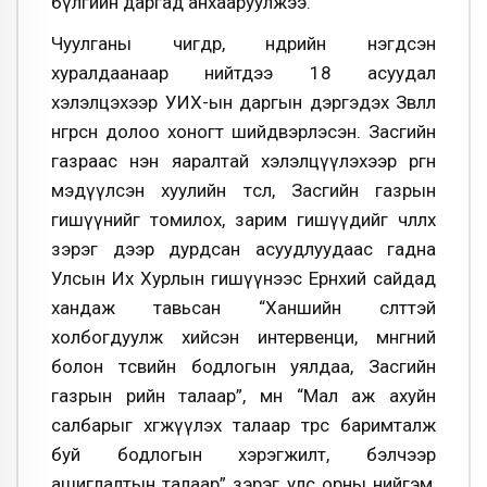
бүлгийн даргад анхааруулжээ.
Чуулганы өчигдөр, өнөөдрийн нэгдсэн
хуралдаанаар нийтдээ 18 асуудал
хэлэлцэхээр УИХ-ын даргын дэргэдэх Зөвлөл
өнгөрсөн долоо хоногт шийдвэрлэсэн. Засгийн
газраас нэн яаралтай хэлэлцүүлэхээр өргөн
мэдүүлсэн хуулийн төсөл, Засгийн газрын
гишүүнийг томилох, зарим гишүүдийг чөлөөлөх
зэрэг дээр дурдсан асуудлуудаас гадна
Улсын Их Хурлын гишүүнээс Ерөнхий сайдад
хандаж тавьсан “Ханшийн өсөлттэй
холбогдуулж хийсэн интервенци, мөнгөний
болон төсвийн бодлогын уялдаа, Засгийн
газрын өрийн талаар”, мөн “Мал аж ахуйн
салбарыг хөгжүүлэх талаар төрөөс баримталж
буй бодлогын хэрэгжилт, бэлчээр
ашиглалтын талаар” зэрэг улс орны нийгэм,