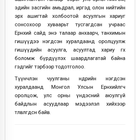
эдийн засгийн амьдрал, иргэд олон нийтийн
эрх ашигтай холбоотой асуулгын хариуг
сонсохоор хуваарьт тусгагдсан учраас
Ерөнхий сайд энэ талаар анхаарч, танхимын
гишүүдээ нэгдсэн хуралдаанд оролцуулж
гишүүдийн асуулга, асуултад хариу өгөх
боломж бүрдүүлэх шаардлагатай байна
гэдгийг тэрбээр тодотголоо.
Түүнчлэн чуулганы өнөөдрийн нэгдсэн
хуралдаанд Монгол Улсын Ерөнхийлөгч
оролцож, улс орны үндэсний аюулгүй
байдлын асуудлаар мэдээлэл хийхээр
төлөвлөгдсөн байв.