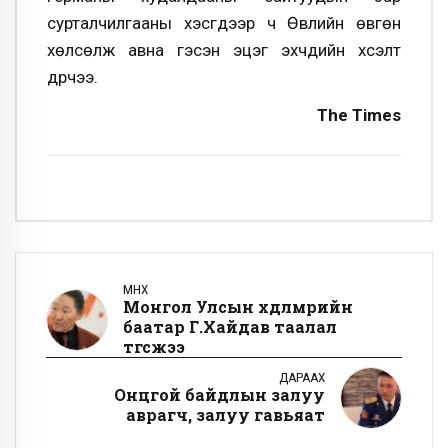
сурталчилгааны хэсгүүдээр ч Өвлийн өвгөн
хөлсөлж авна гэсэн эцэг эхчүүдийн хүсэлт
дүүрчээ.
The Times
ӨМНӨХ
Монгол Улсын хөдөлмөрийн
баатар Г.Хайдав таалал
төгсжээ
ДАРААХ
Онцгой байдлын залуу
аврагч, залуу гавьяат