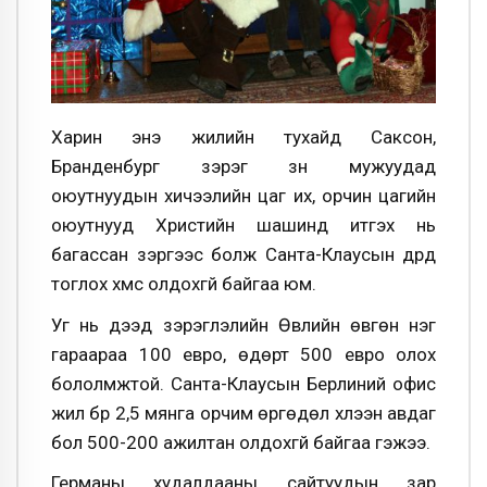
Харин энэ жилийн тухайд Саксон,
Бранденбург зэрэг зүүн мужуудад
оюутнуудын хичээлийн цаг их, орчин цагийн
оюутнууд Христийн шашинд итгэх нь
багассан зэргээс болж Санта-Клаусын дүрд
тоглох хүмүүс олдохгүй байгаа юм.
Уг нь дээд зэрэглэлийн Өвлийн өвгөн нэг
гараараа 100 евро, өдөрт 500 евро олох
бололмжтой. Санта-Клаусын Берлиний офис
жил бүр 2,5 мянга орчим өргөдөл хүлээн авдаг
бол 500-200 ажилтан олдохгүй байгаа гэжээ.
Германы худалдааны сайтуудын зар