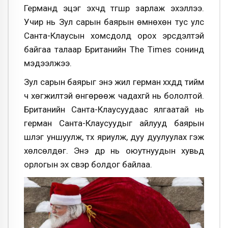
Германд эцэг эхчүүд түгшүүр зарлаж эхэллээ.
Учир нь Зул сарын баярын өмнөхөн тус улс
Санта-Клаусын хомсдолд орох эрсдэлтэй
байгаа талаар Британийн The Times сонинд
мэдээлжээ.
Зул сарын баярыг энэ жил герман хүүхдүүд тийм
ч хөгжилтэй өнгөрөөж чадахгүй нь бололтой.
Британийн Санта-Клаусуудаас ялгаатай нь
герман Санта-Клаусуудыг айлууд баярын
шүлэг уншуулж, түүх яриулж, дуу дуулуулах гэж
хөлсөлдөг. Энэ дүр нь оюутнуудын хувьд
орлогын эх үүсвэр болдог байлаа.