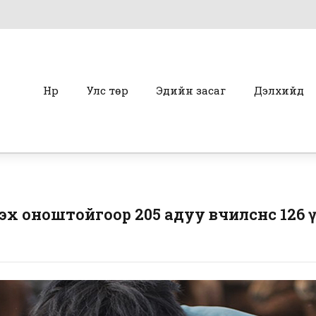
Нүүр
Улс төр
Эдийн засаг
Дэлхийд
х оноштойгоор 205 адуу өвчилснөөс 126