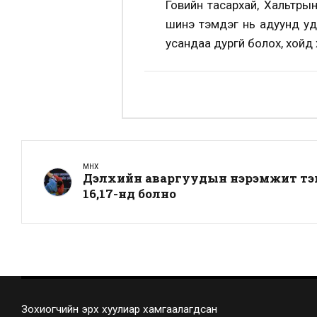
Говийн тасархай, Хальтрын
шинэ тэмдэг нь адуунд уда
усандаа дургүй болох, хойд
ӨМНӨХ
Дэлхийн аваргуудын нэрэмжит тэм
16,17-нд болно
Зохиогчийн эрх хуулиар хамгаалагдсан