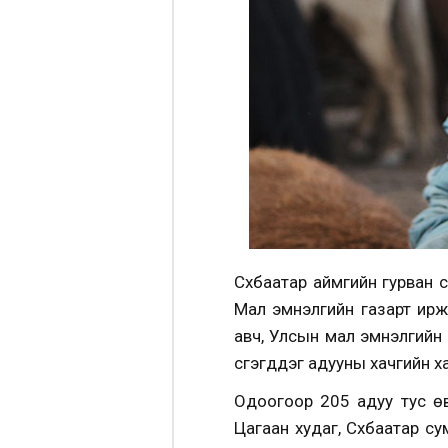
Сүхбаатар аймгийн гурван с
Мал эмнэлгийн газарт ирж
авч, Улсын мал эмнэлгийн 
үүсгэгддэг адууны хачгийн х
Одоогоор 205 адуу тус өв
Цагаан худаг, Сүхбаатар с