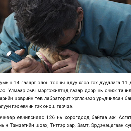
умын 14 газарт олон тооны адуу үхлээ гэх дуудлага 11 д
ээ. Улмаар эмч мэргэжилтнүүд газар дээр нь очиж тани
арийн цэврийн төв лабраторит хүргүүлснээр урьдчилсан 
алуун гэх өвчин гэх онош гарчээ.
чнөөр өвчилснөөс 126 нь хорогдоод байгаа аж. Асгат с
умын Тэмээтийн шовх, Түнтгэр хар, Замт, Эрдэнэцагаан с