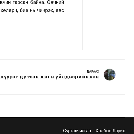
өвчин гарсан байна. Өвчний
хөлөрч, бие нь чичрэх, өвс
ДАРААХ
өшүүрэг дутсан хөнгөн үйлдвэрийнхэн
Сурталчилгаа
Холбоо барих