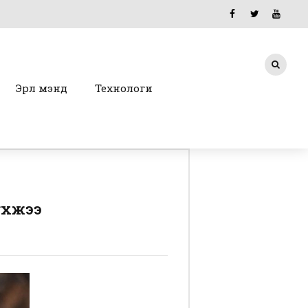
Эрүүл мэнд
Технологи
 үхжээ