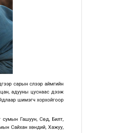
үгээр сарын сүүлээр аймгийн
лцан, адууны цуснаас дээж
байдлаар шимэгч хорхойгоор
умын Гашуун, Сөд, Билүүт,
умын Сайхан хөндий, Хажуу,