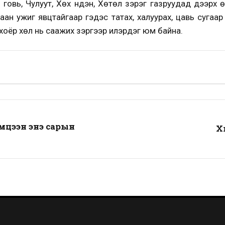
 говь, Чулуут, Хөх нүдэн, Хөтөл зэрэг газруудад дээрх 
ан ужиг явцтайгаар гэдэс татах, халуурах, цавь сугаар 
 хоёр хөл нь саажих зэргээр илэрдэг юм байна.
цээн энэ сарын
Х