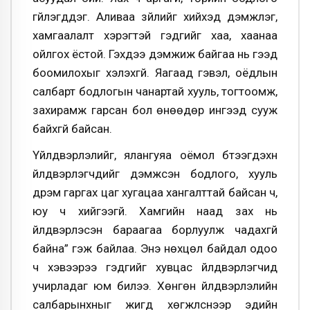
үгүйлэгддэг. Аливаа зүйлийг хийхэд дэмжлэг,
хамгаалалт хэрэгтэй гэдгийг хаа, хаанаа
ойлгох ёстой. Гэхдээ дэмжиж байгаа нь гээд
боомилохыг хэлэхгүй. Яагаад гэвэл, оёдлын
салбарт бодлогын чанартай хууль, тогтоомж,
захирамж гарсан бол өнөөдөр ингээд сууж
байхгүй байсан.
Үйлдвэрлэлийг, ялангуяа оёмол бүтээгдэхүүн
үйлдвэрлэгчдийг дэмжсэн бодлого, хууль
дүрэм гаргах цаг хугацаа хангалттай байсан ч,
юу ч хийгээгүй. Хамгийн наад зах нь
үйлдвэрлэсэн бараагаа борлуулж чадахгүй
байна” гэж байлаа. Энэ нөхцөл байдал одоо
ч хэвээрээ гэдгийг хувцас үйлдвэрлэгчид
учирладаг юм билээ. Хөнгөн үйлдвэрлэлийн
салбарынхныг жигд хөгжүүлснээр эдийн