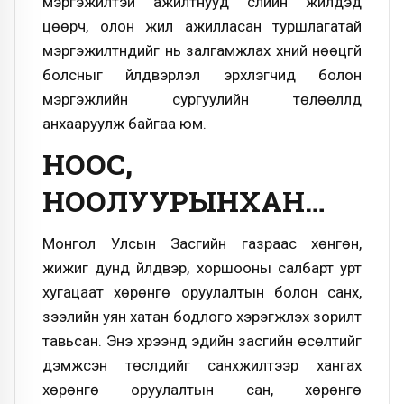
мэргэжилтэй ажилтнууд сүүлийн жилүүдэд
цөөрч, олон жил ажилласан туршлагатай
мэргэжилтнүүдийг нь залгамжлах хүний нөөцгүй
болсныг үйлдвэрлэл эрхлэгчид болон
мэргэжлийн сургуулийн төлөөллүүд
анхааруулж байгаа юм.
НООС,
НООЛУУРЫНХАН…
Монгол Улсын Засгийн газраас хөнгөн,
жижиг дунд үйлдвэр, хоршооны салбарт урт
хугацаат хөрөнгө оруулалтын болон санхүү,
зээлийн уян хатан бодлого хэрэгжүүлэх зорилт
тавьсан. Энэ хүрээнд эдийн засгийн өсөлтийг
дэмжсэн төслүүдийг санхүүжилтээр хангах
хөрөнгө оруулалтын сан, хөрөнгө