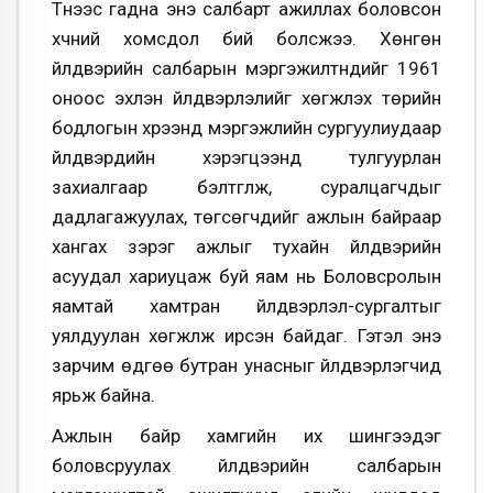
Түүнээс гадна энэ салбарт ажиллах боловсон
хүчний хомсдол бий болсжээ. Хөнгөн
үйлдвэрийн салбарын мэргэжилтнүүдийг 1961
оноос эхлэн үйлдвэрлэлийг хөгжүүлэх төрийн
бодлогын хүрээнд мэргэжлийн сургуулиудаар
үйлдвэрүүдийн хэрэгцээнд тулгуурлан
захиалгаар бэлтгүүлж, суралцагчдыг
дадлагажуулах, төгсөгчдийг ажлын байраар
хангах зэрэг ажлыг тухайн үйлдвэрийн
асуудал хариуцаж буй яам нь Боловсролын
яамтай хамтран үйлдвэрлэл-сургалтыг
уялдуулан хөгжүүлж ирсэн байдаг. Гэтэл энэ
зарчим өдгөө бутран унасныг үйлдвэрлэгчид
ярьж байна.
Ажлын байр хамгийн их шингээдэг
боловсруулах үйлдвэрийн салбарын