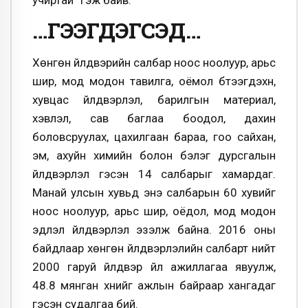
…ГЭЭГДЭГСЭД…
Хөнгөн үйлдвэрийн салбар ноос ноолуур, арьс
шир, мод модон тавилга, оёмол бүтээгдэхүүн,
хувцас үйлдвэрлэл, барилгын материал,
хэвлэл, сав баглаа боодол, дахин
боловсруулах, цахилгаан бараа, гоо сайхан,
эм, ахуйн химийн болон бэлэг дурсгалын
үйлдвэрлэл гэсэн 14 салбарыг хамардаг.
Манай улсын хувьд энэ салбарын 60 хувийг
ноос ноолуур, арьс шир, оёдол, мод модон
эдлэл үйлдвэрлэл эзэлж байна. 2016 оны
байдлаар хөнгөн үйлдвэрлэлийн салбарт нийт
2000 гаруй үйлдвэр үйл ажиллагаа явуулж,
48.8 мянган хүнийг ажлын байраар хангадаг
гэсэн судалгаа бий.