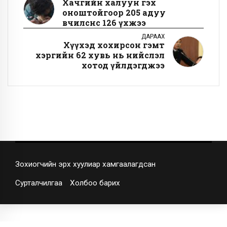
Хачгийн халуун гэх
оноштойгоор 205 адуу
өвчилснөөс 126 үхжээ
ДАРААХ
Хүүхэд хохирсон гэмт
хэргийн 62 хувь нь нийслэл
хотод үйлдэгджээ
Зохиогчийн эрх хуулиар хамгаалагдсан
Сурталчилгаа
Холбоо барих