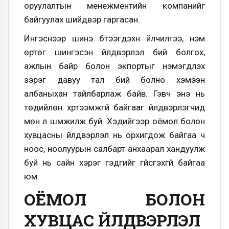
оруулалтын менежментийн компанийг
байгуулах шийдвэр гаргасан.
Ингэснээр шинэ бүтээгдэхүүн үйлчилгээ, нэмүү
өртөг шингэсэн үйлдвэрлэл бий болгох,
ажлын байр болон экпортыг нэмэгдүүлэх
зэрэг давуу тал бий болно хэмээн
албаныхан тайлбарлаж байв. Гэвч энэ нь
төдийлөн хүртээмжгүй байгааг үйлдвэрлэгчид
мөн л шүүмжилж буй. Хэдийгээр оёмол болон
хувцасны үйлдвэрлэл нь орхигдож байгаа ч
ноос, ноолуурын салбарт анхаарал хандуулж
буй нь сайн хэрэг гэдгийг үгүйсгэхгүй байгаа
юм.
ОЁМОЛ БОЛОН
ХУВЦАС ҮЙЛДВЭРЛЭЛ