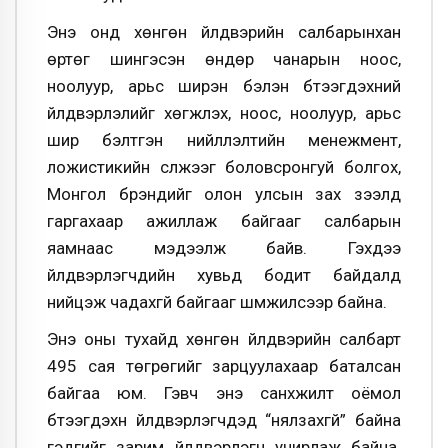
Энэ онд хөнгөн үйлдвэрийн салбарынхан
өртөг шингэсэн өндөр чанарын ноос,
ноолуур, арьс ширэн бэлэн бүтээгдэхүүний
үйлдвэрлэлийг хөгжүүлэх, ноос, ноолуур, арьс
шир бэлтгэн нийлүүлэлтийн менежмент,
ложистикийн сүлжээг боловсронгуй болгох,
Монгол брэндийг олон улсын зах зээлд
гаргахаар ажиллаж байгааг салбарын
яамнаас мэдээлж байв. Гэхдээ
үйлдвэрлэгчдийн хувьд бодит байдалд
нийцэж чадахгүй байгааг шүүмжилсээр байна.
Энэ оны тухайд хөнгөн үйлдвэрийн салбарт
495 сая төгрөгийг зарцуулахаар баталсан
байгаа юм. Гэвч энэ санхүүжилт оёмол
бүтээгдэхүүн үйлдвэрлэгчдэд “нялзахгүй” байна
гэдгийг зарим үйлдвэрлэгч учирлаж байна.