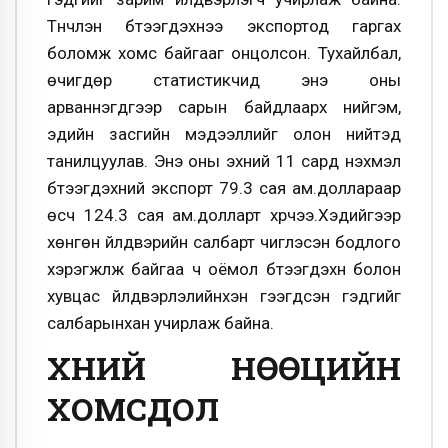
Түүнчлэн бүтээгдэхүүнээ экспортод гаргах
боломж хомс байгааг онцолсон. Тухайлбал,
өчигдөр статистикчид энэ оны
арваннэгдүгээр сарын байдлаарх нийгэм,
эдийн засгийн мэдээллийг олон нийтэд
танилцуулав. Энэ оны эхний 11 сард нэхмэл
бүтээгдэхүүний экспорт 79.3 сая ам.доллараар
өсч 124.3 сая ам.долларт хүрчээ.Хэдийгээр
хөнгөн үйлдвэрийн салбарт чиглэсэн бодлого
хэрэгжүүлж байгаа ч оёмол бүтээгдэхүүн болон
хувцас үйлдвэрлэлийнхэн гээгдсэн гэдгийг
салбарынхан учирлаж байна.
ХҮНИЙ НӨӨЦИЙН
ХОМСДОЛ