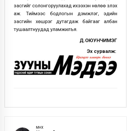
засгийг солонгоруулахад ихээхэн нөлөө үзүүлэх
аж. Тиймээс бодлогын дэмжлэг, эдийн
засгийн хөшүүрэг дутагдаж байгааг албан
тушаалтнуудад уламжилъя.
Д.ОЮУНЧИМЭГ
Эх сурвалж:
ӨМНӨХ