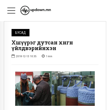
БУСАД
Хөшүүрэг дутсан хөнгөн
үйлдвэрийнхэн
2018-12-13 10:35
1
min