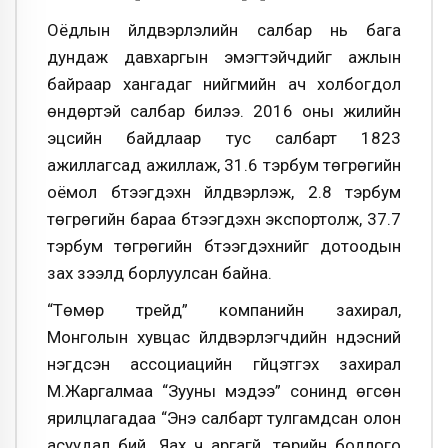
Оёдлын үйлдвэрлэлийн салбар нь бага
дундаж давхаргын эмэгтэйчүүдийг ажлын
байраар хангадаг нийгмийн ач холбогдол
өндөртэй салбар билээ. 2016 оны жилийн
эцсийн байдлаар тус салбарт 1823
ажиллагсад ажиллаж, 31.6 тэрбум төгрөгийн
оёмол бүтээгдэхүүн үйлдвэрлэж, 2.8 тэрбум
төгрөгийн бараа бүтээгдэхүүн экспортолж, 37.7
тэрбум төгрөгийн бүтээгдэхүүнийг дотоодын
зах зээлд борлуулсан байна.
“Төмөр трейд” компанийн захирал,
Монголын хувцас үйлдвэрлэгчдийн үндэсний
нэгдсэн ассоциацийн гүйцэтгэх захирал
М.Жаргалмаа “Зууны мэдээ” сонинд өгсөн
ярилцлагадаа “Энэ салбарт тулгамдсан олон
асуудал бий. Яах ч аргагүй, төрийн бодлого