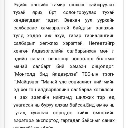
Эдийн засгийн тамир тэнхээг сайжруулах
тухай ярих бүрт солонгоруулах тухай
хөндөгддөг гэдэг. Зөвхөн уул уурхайн
салбараас хамааралтай байдлыг халахын
тулд хөдөө аж ахуй, газар тариалангийн
салбарыг хөгжүүлэх хэрэгтэй. Нөгөөтэйгүүр
хөнгөн үйлдвэрлэлийн салбарынхан мөн л
эдийн засагт эерэгээр нөлөөлөх боломж
манай салбарт бий хэмээн онцолдог.
“Монголд бид үйлдвэрлэв” ТББ-ын тэргүүн
Г.Майцэцэг “Манай улс социалист нийгмийн
үед хөнгөн үйлдвэрлэлийн салбараа хөгжүүлсэн
ч зах зээлийн нийгэмд шилжих тэр үед
унагасан нь буруу алхам байсан.Бид өмнө нь
гутал, хувцсаа өөрсдөө хийж өмсөхийн
зэрэгцээ экспортод гаргадаг байсныг санах
учиртай” гэж байв.