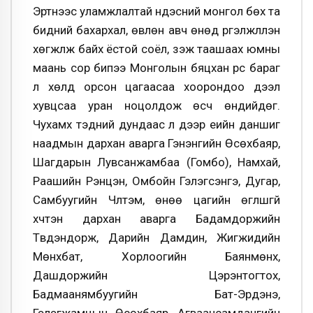
Эртнээс уламжлалтай үндэсний монгол бөх та
бидний бахархал, өвлөн авч өнөд үргэлжлүүлэн
хөгжүүлж байх ёстой соёл, үзэж таашаах юмны
маань сор бипээ Монголын бяцхан үрс бараг
л хөлд орсон цагаасаа хоорондоо дээл
хувцсаа уран ноцолдож өсч өндийдөг.
Чухамхүү тэдний дундаас л дээр үеийн даншиг
наадмын дархан аварга Гэнэнгийн Өсөхбаяр,
Шагдарын Лувсанжамбаа (Гомбо), Намхай,
Раашийн Рэнцэн, Омбойн Гэлэгсэнгэ, Дугар,
Самбуугийн Чүлтэм, өнөө цагийн өгүүлшгүй
хүчтэн дархан аварга Бадамдоржийн
Түвдэндорж, Дарийн Дамдин, Жигжидийн
Мөнхбат, Хорлоогийн Баянмөнх,
Дашдоржийн Цэрэнтогтох,
Бадмаанямбуугийн Бат-Эрдэнэ,
Гэлэгжамцын Өсөхбаяр, Агваансамдангийн