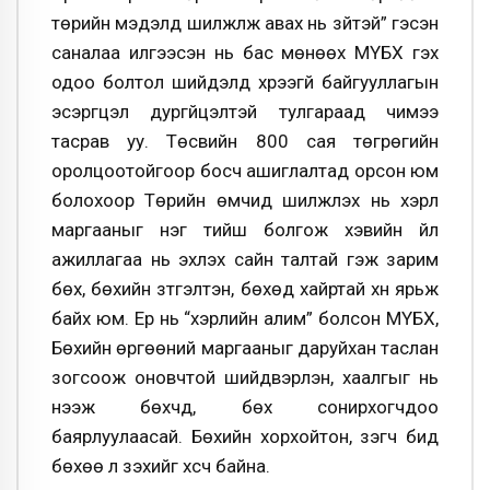
төрийн мэдэлд шилжүүлж авах нь зүйтэй” гэсэн
саналаа илгээсэн нь бас мөнөөх МҮБХ гэх
одоо болтол шийдэлд хүрээгүй байгууллагын
эсэргүүцэл дургүйцэлтэй тулгараад чимээ
тасрав уу. Төсвийн 800 сая төгрөгийн
оролцоотойгоор босч ашиглалтад орсон юм
болохоор Төрийн өмчид шилжүүлэх нь хэрүүл
маргааныг нэг тийш болгож хэвийн үйл
ажиллагаа нь эхлэх сайн талтай гэж зарим
бөх, бөхийн зүтгэлтэн, бөхөд хайртай хүн ярьж
байх юм. Ер нь “хэрүүлийн алим” болсон МҮБХ,
Бөхийн өргөөний маргааныг даруйхан таслан
зогсоож оновчтой шийдвэрлэн, хаалгыг нь
нээж бөхчүүд, бөх сонирхогчдоо
баярлуулаасай. Бөхийн хорхойтон, үзэгч бид
бөхөө л үзэхийг хүсч байна.