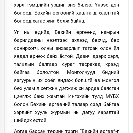
хэрүүл тэмцлийн уршиг энэ билээ. Үүнээс үүдэн
болоод, Бөхийн өргөөний хаалга үүд хаалттай
болоод хагас жил болж байна.
Уг нь өдийд Бөхийн өргөөнд намрын
барилдааны нээлтээс эхлээд бөхчүүд, бөх
сонирхогч, олны анхаарлыг татсан олон үйл
явдал өрнөж байх ёстой. Даанч дээрх хэрүүл,
талцлын балгаар сураг тасрахад хүрээд
байгаа бололтой. Монголчууд бидний
язгуурын их соёл яндаж болшгүй өв монгол
бөх улам л хөгжин дэгжиж хүн ардаа баясган
цэнгүүлж байх жамтай. Ингэхийн тулд МҮБХ
болон Бөхийн өргөөний талаар үүсээд байгаа
хэрүүлийг хууль журмын нь дагуу яаралтай
шийдэх ёстой.
Аргаа барсан төрийн тэргүүн “Бөхийн өргөө”-г