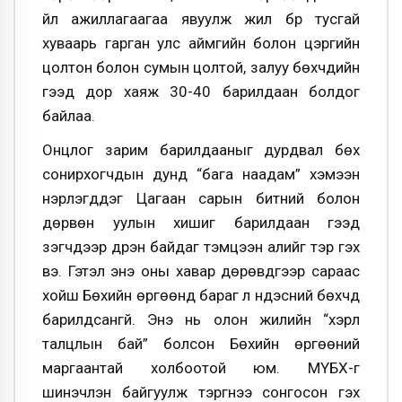
үйл ажиллагаагаа явуулж жил бүр тусгай
хуваарь гарган улс аймгийн болон цэргийн
цолтон болон сумын цолтой, залуу бөхчүүдийн
гээд дор хаяж 30-40 барилдаан болдог
байлаа.
Онцлог зарим барилдааныг дурдвал бөх
сонирхогчдын дунд “бага наадам” хэмээн
нэрлэгддэг Цагаан сарын битүүний болон
дөрвөн уулын хишиг барилдаан гээд
үзэгчдээр дүүрэн байдаг тэмцээн алийг тэр гэх
вэ. Гэтэл энэ оны хавар дөрөвдүгээр сараас
хойш Бөхийн өргөөнд бараг л үндэсний бөхчүүд
барилдсангүй. Энэ нь олон жилийн “хэрүүл
талцлын бай” болсон Бөхийн өргөөний
маргаантай холбоотой юм. МҮБХ-г
шинэчлэн байгуулж тэргүүнээ сонгосон гэх