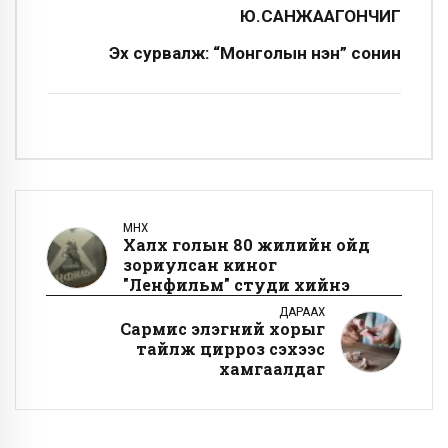
Ю.САНЖААГОНЧИГ
Эх сурвалж: “Монголын үнэн” сонин
ӨМНӨХ
Халх голын 80 жилийн ойд
зориулсан киног
"Ленфильм" студи хийнэ
ДАРААХ
Сармис элэгний хорыг
тайлж цирроз үүсэхээс
хамгаалдаг